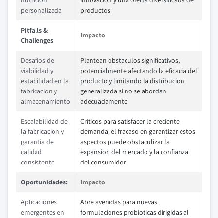
nutricion
innovacion y una oferta diversificada de
personalizada
productos
Pitfalls &
Impacto
Challenges
Desafios de
Plantean obstaculos significativos,
viabilidad y
potencialmente afectando la eficacia del
estabilidad en la
producto y limitando la distribucion
fabricacion y
generalizada si no se abordan
almacenamiento
adecuadamente
Escalabilidad de
Criticos para satisfacer la creciente
la fabricacion y
demanda; el fracaso en garantizar estos
garantia de
aspectos puede obstaculizar la
calidad
expansion del mercado y la confianza
consistente
del consumidor
Oportunidades:
Impacto
Aplicaciones
Abre avenidas para nuevas
emergentes en
formulaciones probioticas dirigidas al