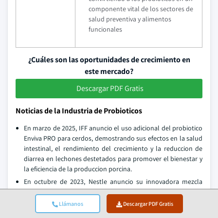
componente vital de los sectores de
salud preventiva y alimentos
funcionales
¿Cuáles son las oportunidades de crecimiento en
este mercado?
Descargar PDF Gratis
Noticias de la Industria de Probioticos
En marzo de 2025, IFF anuncio el uso adicional del probiotico
Enviva PRO para cerdos, demostrando sus efectos en la salud
intestinal, el rendimiento del crecimiento y la reduccion de
diarrea en lechones destetados para promover el bienestar y
la eficiencia de la produccion porcina.
En octubre de 2023, Nestle anuncio su innovadora mezcla
Sinergity, una cepa probiotica especifica con HMOs para
promover el desarrollo infantil y fortalecer la microbiota
Llámanos
Descargar PDF Gratis
intestinal y la inmunidad en la primera etapa de la vida,