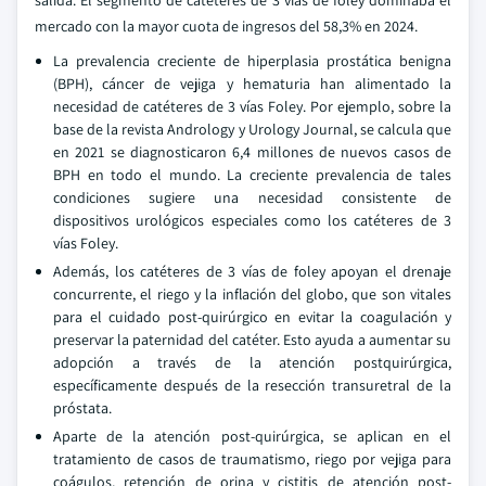
salida. El segmento de catéteres de 3 vías de foley dominaba el
mercado con la mayor cuota de ingresos del 58,3% en 2024.
La prevalencia creciente de hiperplasia prostática benigna
(BPH), cáncer de vejiga y hematuria han alimentado la
necesidad de catéteres de 3 vías Foley. Por ejemplo, sobre la
base de la revista Andrology y Urology Journal, se calcula que
en 2021 se diagnosticaron 6,4 millones de nuevos casos de
BPH en todo el mundo. La creciente prevalencia de tales
condiciones sugiere una necesidad consistente de
dispositivos urológicos especiales como los catéteres de 3
vías Foley.
Además, los catéteres de 3 vías de foley apoyan el drenaje
concurrente, el riego y la inflación del globo, que son vitales
para el cuidado post-quirúrgico en evitar la coagulación y
preservar la paternidad del catéter. Esto ayuda a aumentar su
adopción a través de la atención postquirúrgica,
específicamente después de la resección transuretral de la
próstata.
Aparte de la atención post-quirúrgica, se aplican en el
tratamiento de casos de traumatismo, riego por vejiga para
coágulos, retención de orina y cistitis de atención post-