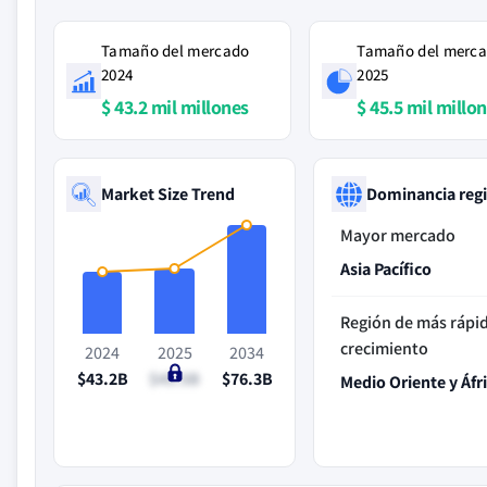
Tamaño del mercado
Tamaño del merc
2024
2025
$ 43.2 mil millones
$ 45.5 mil millo
Market Size Trend
Dominancia reg
Mayor mercado
Asia Pacífico
Región de más rápi
crecimiento
2024
2025
2034
$43.2B
$45.5B
$76.3B
Medio Oriente y Áfr