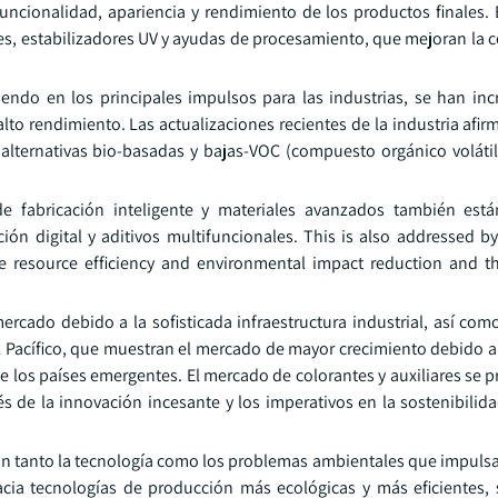
uncionalidad, apariencia y rendimiento de los productos finales. 
es, estabilizadores UV y ayudas de procesamiento, que mejoran la c
iendo en los principales impulsos para las industrias, se han in
o rendimiento. Las actualizaciones recientes de la industria afi
 alternativas bio-basadas y bajas-VOC (compuesto orgánico volátil
 de fabricación inteligente y materiales avanzados también es
ón digital y aditivos multifuncionales. This is also addressed b
ize resource efficiency and environmental impact reduction and 
ercado debido a la sofisticada infraestructura industrial, así com
 el Pacífico, que muestran el mercado de mayor crecimiento debido 
de los países emergentes. El mercado de colorantes y auxiliares se 
 de la innovación incesante y los imperativos en la sostenibilida
con tanto la tecnología como los problemas ambientales que impulsa
cia tecnologías de producción más ecológicas y más eficientes,