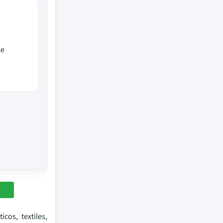
se
cos, textiles,