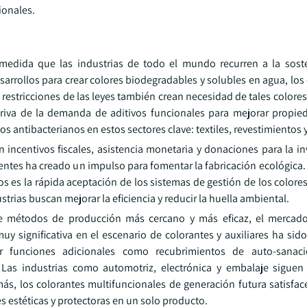
ionales.
medida que las industrias de todo el mundo recurren a la soste
arrollos para crear colores biodegradables y solubles en agua, lo
restricciones de las leyes también crean necesidad de tales colore
riva de la demanda de aditivos funcionales para mejorar propi
tos antibacterianos en estos sectores clave: textiles, revestimientos y
incentivos fiscales, asistencia monetaria y donaciones para la in
gentes ha creado un impulso para fomentar la fabricación ecológica
 es la rápida aceptación de los sistemas de gestión de los colores 
rias buscan mejorar la eficiencia y reducir la huella ambiental.
e métodos de producción más cercano y más eficaz, el mercado
uy significativa en el escenario de colorantes y auxiliares ha sid
aer funciones adicionales como recubrimientos de auto-sanac
 Las industrias como automotriz, electrónica y embalaje sigue
s, los colorantes multifuncionales de generación futura satisface
 estéticas y protectoras en un solo producto.