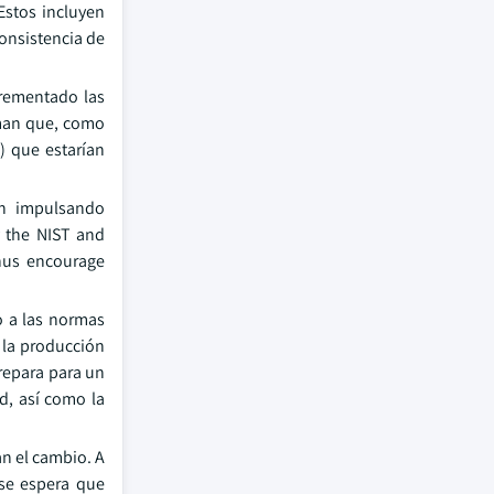
Estos incluyen
onsistencia de
crementado las
rman que, como
) que estarían
tán impulsando
y the NIST and
thus encourage
o a las normas
a la producción
prepara para un
d, así como la
n el cambio. A
 se espera que