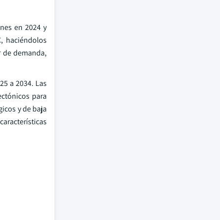
ones en 2024 y
, haciéndolos
or de demanda,
25 a 2034. Las
ectónicos para
icos y de baja
aracterísticas