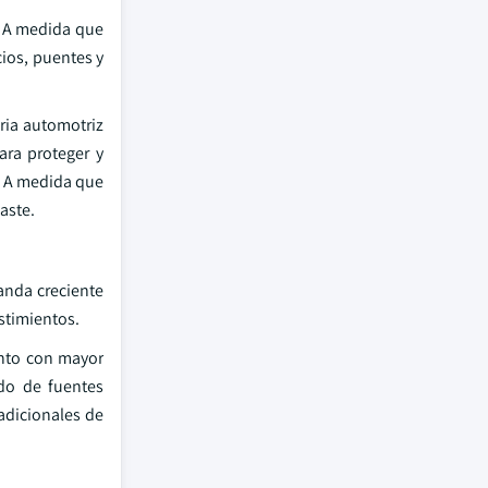
. A medida que
cios, puentes y
ria automotriz
ra proteger y
l. A medida que
aste.
anda creciente
stimientos.
ento con mayor
ado de fuentes
adicionales de