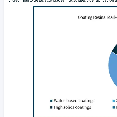
El crecimiento de las actividades industriales y de fabricación 