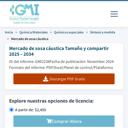
Inicio
Química/Materiales
Químicos especiales
Síntesis a medida
Mercado de sosa cáustica
Mercado de sosa cáustica Tamaño y compartir
2025 – 2034
ID del informe: GMI2238
Fecha de publicación: November 2024
Formato del informe: PDF/Excel/Panel de control/Plataforma
Descargar PDF Gratis
Explore nuestras opciones de licencia:
A partir de: $2,450
Comprar Ahora