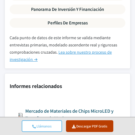
Panorama De Inversión Y Financiación
Perfiles De Empresas
Cada punto de datos de este informe se valida mediante
entrevistas primarias, modelado ascendente real y rigurosas
comprobaciones cruzadas.
Lea sobre nuestro proceso de
investigación →
Informes relacionados
Mercado de Materiales de Chips MicroLED y
Transferencia Masiva
Llámanos
Descargar PDF Gratis
Ácido cítrico y ácido láctico para el mercado de