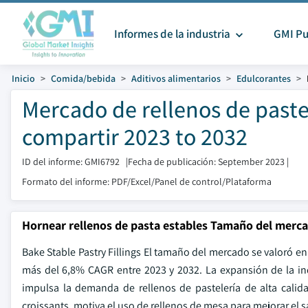
Informes de la industria
GMI Pu
Inicio
Comida/bebida
Aditivos alimentarios
Edulcorantes
Mercado de rellenos de paste
compartir 2023 to 2032
ID del informe: GMI6792
|
Fecha de publicación: September 2023
|
Formato del informe: PDF/Excel/Panel de control/Plataforma
Hornear rellenos de pasta estables Tamaño del merc
Bake Stable Pastry Fillings El tamaño del mercado se valoró e
más del 6,8% CAGR entre 2023 y 2032. La expansión de la in
impulsa la demanda de rellenos de pastelería de alta calid
croissants, motiva el uso de rellenos de mesa para mejorar el sa