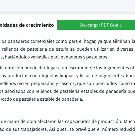
nidades de crecimiento
Descargar PDF Gratis
los panaderos comerciales como para el hogar, ya que eliminan l
 rellenos de pastelería de estufa se pueden utilizar en diversas
as, haciéndolos versátiles para panaderos y pasteleros.
a nutrición puede dar lugar a un escrutinio de los ingredientes ut
s productos con etiquetas limpias y listas de ingredientes tran
rellenos recién preparados y caseros, que son percibidos como m
os asociados con rellenos de pastelería estables de panadería pue
ercado de pastelería estable de panadería.
ez de mano de obra afectaron las capacidades de producción. Much
idad de sus trabajadores. Así pues, se prevé que el número reduci