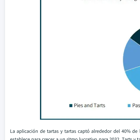
La aplicación de tartas y tartas captó alrededor del 40% de
establece para crecer a un ritmo lucrativo para 2032. Tarts y