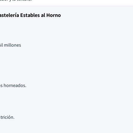
stelería Estables al Horno
il millones
os horneados.
trición.