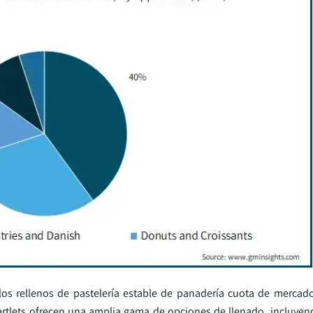
 los rellenos de pastelería estable de panadería cuota de mercad
 tartlets ofrecen una amplia gama de opciones de llenado, incluyen