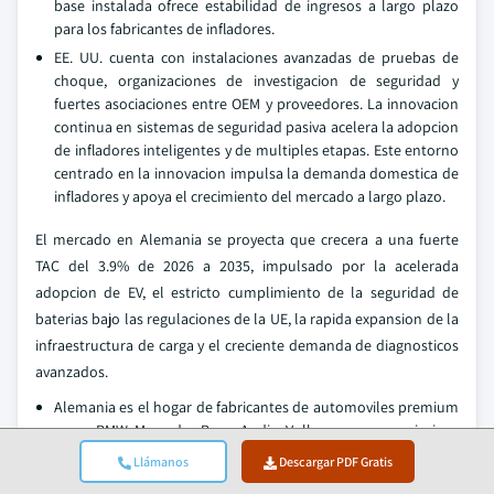
base instalada ofrece estabilidad de ingresos a largo plazo
para los fabricantes de infladores.
EE. UU. cuenta con instalaciones avanzadas de pruebas de
choque, organizaciones de investigacion de seguridad y
fuertes asociaciones entre OEM y proveedores. La innovacion
continua en sistemas de seguridad pasiva acelera la adopcion
de infladores inteligentes y de multiples etapas. Este entorno
centrado en la innovacion impulsa la demanda domestica de
infladores y apoya el crecimiento del mercado a largo plazo.
El mercado en Alemania se proyecta que crecera a una fuerte
TAC del 3.9% de 2026 a 2035, impulsado por la acelerada
adopcion de EV, el estricto cumplimiento de la seguridad de
baterias bajo las regulaciones de la UE, la rapida expansion de la
infraestructura de carga y el creciente demanda de diagnosticos
avanzados.
Alemania es el hogar de fabricantes de automoviles premium
como BMW, Mercedes-Benz, Audi y Volkswagen, que priorizan
la ingenieria de seguridad. Estas empresas incluyen multiples
Llámanos
Descargar PDF Gratis
sistemas de airbag de alto rendimiento como caracteristicas