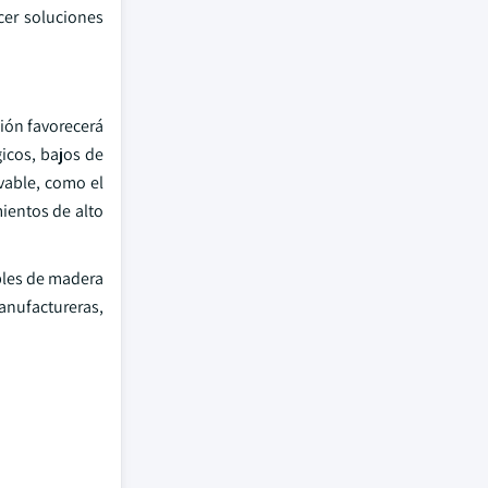
cer soluciones
ión favorecerá
icos, bajos de
vable, como el
ientos de alto
bles de madera
manufactureras,