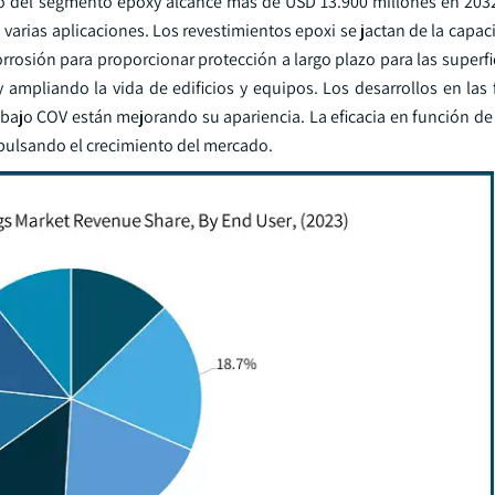
ado del segmento epoxy alcance más de USD 13.900 millones en 203
 varias aplicaciones. Los revestimientos epoxi se jactan de la capa
rosión para proporcionar protección a largo plazo para las superfi
 ampliando la vida de edificios y equipos. Los desarrollos en las
 bajo COV están mejorando su apariencia. La eficacia en función de 
mpulsando el crecimiento del mercado.