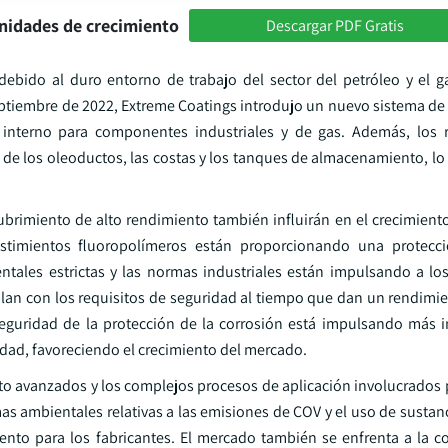
nidades de crecimiento
Descargar PDF Gratis
debido al duro entorno de trabajo del sector del petróleo y el 
septiembre de 2022, Extreme Coatings introdujo un nuevo sistema de
interno para componentes industriales y de gas. Además, los r
d de los oleoductos, las costas y los tanques de almacenamiento, lo
cubrimiento de alto rendimiento también influirán en el crecimient
estimientos fluoropolímeros están proporcionando una protecci
tales estrictas y las normas industriales están impulsando a los
lan con los requisitos de seguridad al tiempo que dan un rendimie
seguridad de la protección de la corrosión está impulsando más i
alidad, favoreciendo el crecimiento del mercado.
nto avanzados y los complejos procesos de aplicación involucrados 
as ambientales relativas a las emisiones de COV y el uso de sustan
nto para los fabricantes. El mercado también se enfrenta a la 