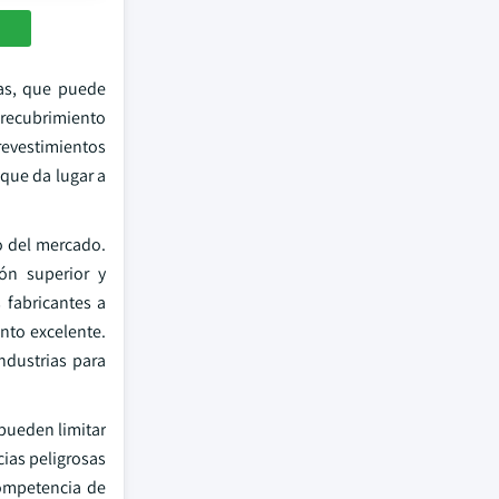
gas, que puede
 recubrimiento
evestimientos
 que da lugar a
o del mercado.
ón superior y
 fabricantes a
nto excelente.
ndustrias para
pueden limitar
cias peligrosas
competencia de