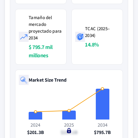
Tamaño del
mercado
TCAC (2025–
proyectado para
2034)
2034
14.8%
$ 795.7 mil
millones
Market Size Trend
2024
2025
2034
$201.3B
$230.1B
$795.7B