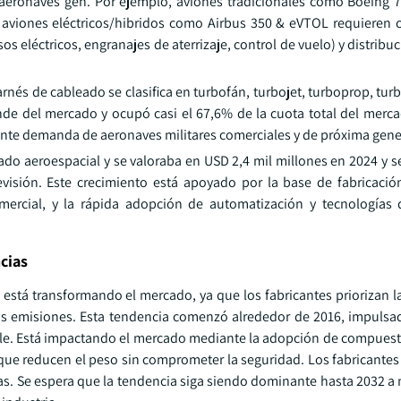
 aeronaves gen. Por ejemplo, aviones tradicionales como Boeing 
aviones eléctricos/hibridos como Airbus 350 & eVTOL requieren 
 eléctricos, engranajes de aterrizaje, control de vuelo) y distribu
rnés de cableado se clasifica en turbofán, turbojet, turboprop, tur
de del mercado y ocupó casi el 67,6% de la cuota total del merca
ente demanda de aeronaves militares comerciales y de próxima gene
do aeroespacial y se valoraba en USD 2,4 mil millones en 2024 y s
isión. Este crecimiento está apoyado por la base de fabricació
ercial, y la rápida adopción de automatización y tecnologías 
cias
o está transformando el mercado, ya que los fabricantes priorizan 
 las emisiones. Esta tendencia comenzó alrededor de 2016, impuls
ible. Está impactando el mercado mediante la adopción de compues
que reducen el peso sin comprometer la seguridad. Los fabricantes 
s. Se espera que la tendencia siga siendo dominante hasta 2032 a