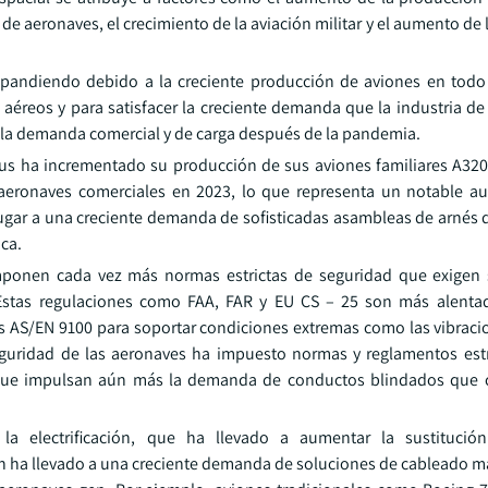
 de aeronaves, el crecimiento de la aviación militar y el aumento de 
xpandiendo debido a la creciente producción de aviones en tod
éreos y para satisfacer la creciente demanda que la industria de 
e la demanda comercial y de carga después de la pandemia.
rbus ha incrementado su producción de sus aviones familiares A320
aeronaves comerciales en 2023, lo que representa un notable a
ugar a una creciente demanda de sofisticadas asambleas de arnés 
ica.
imponen cada vez más normas estrictas de seguridad que exigen
s. Estas regulaciones como FAA, FAR y EU CS – 25 son más alenta
s AS/EN 9100 para soportar condiciones extremas como las vibraci
eguridad de las aeronaves ha impuesto normas y reglamentos estr
o, que impulsan aún más la demanda de conductos blindados que 
 la electrificación, que ha llevado a aumentar la sustitució
ión ha llevado a una creciente demanda de soluciones de cableado m