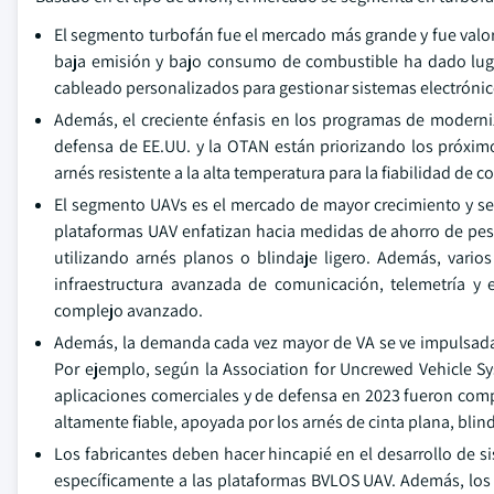
El segmento turbofán fue el mercado más grande y fue valor
baja emisión y bajo consumo de combustible ha dado lug
cableado personalizados para gestionar sistemas electróni
Además, el creciente énfasis en los programas de modern
defensa de EE.UU. y la OTAN están priorizando los próxi
arnés resistente a la alta temperatura para la fiabilidad de 
El segmento UAVs es el mercado de mayor crecimiento y se
plataformas UAV enfatizan hacia medidas de ahorro de pes
utilizando arnés planos o blindaje ligero. Además, vario
infraestructura avanzada de comunicación, telemetría 
complejo avanzado.
Además, la demanda cada vez mayor de VA se ve impulsada 
Por ejemplo, según la Association for Uncrewed Vehicle S
aplicaciones comerciales y de defensa en 2023 fueron compa
altamente fiable, apoyada por los arnés de cinta plana, blind
Los fabricantes deben hacer hincapié en el desarrollo de s
específicamente a las plataformas BVLOS UAV. Además, los 