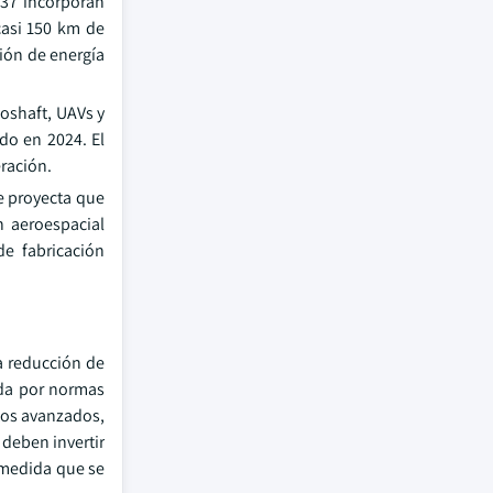
737 incorporan
casi 150 km de
ción de energía
boshaft, UAVs y
do en 2024. El
ración.
e proyecta que
n aeroespacial
de fabricación
la reducción de
ada por normas
tos avanzados,
deben invertir
 medida que se