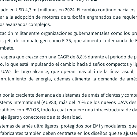
ado en USD 4,3 mil millones en 2024. El cambio continuo hacia los
ar a la adopción de motores de turbofán engranados que requie
cos avanzados complejos.
ización militar entre organizaciones gubernamentales como los p
mos jets de combate gen como F-35, que alimenta la demanda de 
combate.
 espera que crezca con una CAGR de 8,8% durante el período de pr
o, lo que está impulsando el cambio hacia diseños compactos y li
s UAVs de largo alcance, que operan más allá de la línea visual,
y enrutamiento de energía, además alimenta la demanda de arné
por la creciente demanda de sistemas de arnés eficientes y comp
ystems International (AUVSI), más del 70% de los nuevos UAVs de
tibles con BVLOS, todo lo cual requiere una infraestructura de da
aje ligero y conectores de alta densidad.
istemas de arnés ultra ligeros, protegidos por EMI y modulares, qu
fabricantes también deben centrarse en los diseños que se ajuste