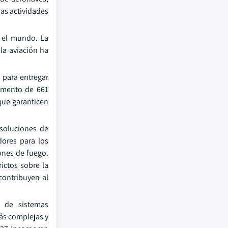
las actividades
o el mundo. La
la aviación ha
 para entregar
umento de 661
que garanticen
 soluciones de
dores para los
ones de fuego.
ictos sobre la
contribuyen al
n de sistemas
ás complejas y