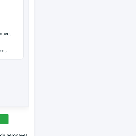
onaves
icos
 de aeronaves,