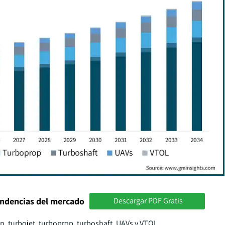
endencias del mercado
Descargar PDF Gratis
n, turbojet, turboprop, turboshaft, UAVs y VTOL.