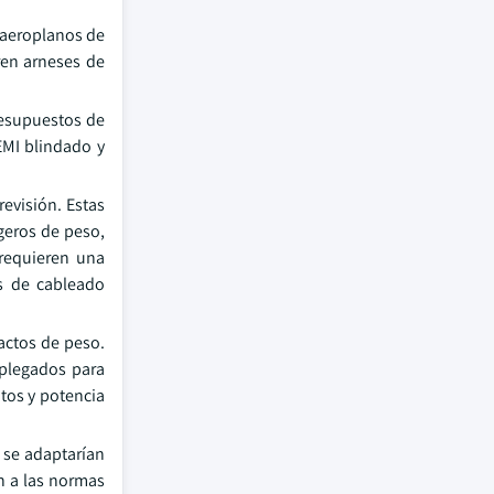
 aeroplanos de
ren arneses de
resupuestos de
EMI blindado y
evisión. Estas
geros de peso,
 requieren una
s de cableado
actos de peso.
splegados para
tos y potencia
e se adaptarían
n a las normas