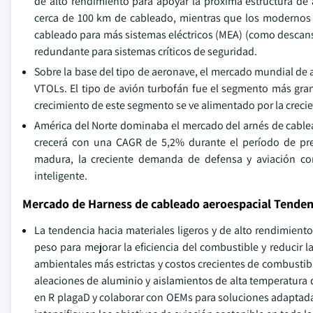
de alto rendimiento para apoyar la próxima estructura de
cerca de 100 km de cableado, mientras que los modernos 
cableado para más sistemas eléctricos (MEA) (como descansos
redundante para sistemas críticos de seguridad.
Sobre la base del tipo de aeronave, el mercado mundial de a
VTOLs. El tipo de avión turbofán fue el segmento más gran
crecimiento de este segmento se ve alimentado por la creci
América del Norte dominaba el mercado del arnés de cablea
crecerá con una CAGR de 5,2% durante el período de prev
madura, la creciente demanda de defensa y aviación com
inteligente.
Mercado de Harness de cableado aeroespacial Tenden
La tendencia hacia materiales ligeros y de alto rendimient
peso para mejorar la eficiencia del combustible y reducir
ambientales más estrictas y costos crecientes de combust
aleaciones de aluminio y aislamientos de alta temperatura 
en R plagaD y colaborar con OEMs para soluciones adaptada