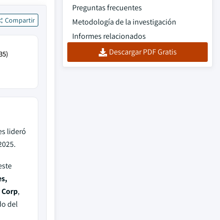
Preguntas frecuentes
Compartir
Metodología de la investigación
Informes relacionados
Descargar PDF Gratis
35)
s lideró
2025.
este
es,
r Corp
,
do del