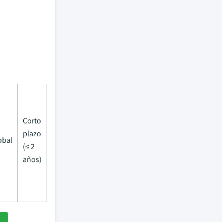
Corto
plazo
obal
(≤ 2
años)