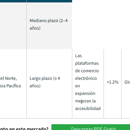
Mediano plazo (2–4
años)
Las
plataformas
de comercio
el Norte,
Largo plazo (≥ 4
electrónico
+1.2%
Gl
sia Pacífico
años)
en
expansión
mejoran la
accesibilidad
ento en este mercado?
Descargar PDF Gratis