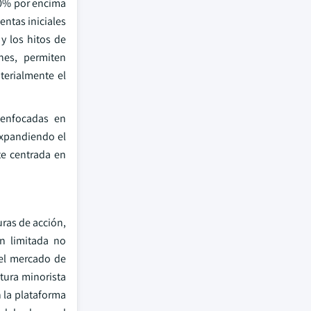
00% por encima
entas iniciales
y los hitos de
nes, permiten
erialmente el
 enfocadas en
expandiendo el
te centrada en
uras de acción,
n limitada no
del mercado de
tura minorista
n la plataforma