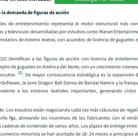
 la demanda de figuras de acción
uales de entretenimiento representa el motor estructural más con
s y televisivas desarrolladas por estudios como Marvel Entertainme
endarios de estreno teatral, con acuerdos de licencia de juguetes 
025 identifican a las figuras de acción con licencia de entreteni
lio de juguetes en América del Norte, con un crecimiento interan
[1]
secutivo
. De mayor consecuencia estratégica es la expansión de
Software, la serie Dragon Ball Daima de Bandai Namco y la franqu
valente a los estrenos teatrales importantes, generando ciclos
e. Los estudios están negociando cada vez más cláusulas de regal
ifa fija, alineando los incentivos de los fabricantes con el rend
s cadenas de contenido de varios años. Los plazos de entrega entre
l comercio minorista se han acortado de 18–24 meses a principios d