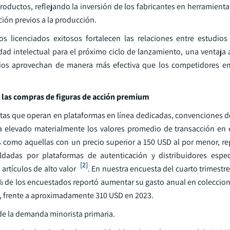
roductos, reflejando la inversión de los fabricantes en herramient
ción previos a la producción.
s licenciados exitosos fortalecen las relaciones entre estudios 
d intelectual para el próximo ciclo de lanzamiento, una ventaja 
udios aprovechan de manera más efectiva que los competidores 
 las compras de figuras de acción premium
stas que operan en plataformas en línea dedicadas, convenciones d
 elevado materialmente los valores promedio de transacción en 
as como aquellas con un precio superior a 150 USD al por menor, r
ldadas por plataformas de autenticación y distribuidores espe
[2]
rtículos de alto valor
. En nuestra encuesta del cuarto trimestr
% de los encuestados reportó aumentar su gasto anual en coleccion
, frente a aproximadamente 310 USD en 2023.
de la demanda minorista primaria.