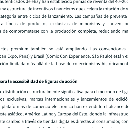
s autenticados de eBay han establecido primas de reventa del 40–2
una estructura de incentivos financieros que acelera la rotación de v
ategoría entre ciclos de lanzamiento. Las campañas de preventa 
os a líneas de productos exclusivas de minoristas y convencio
es de comprometerse con la producción completa, reduciendo mat
uctos premium también se está ampliando. Las convenciones
pan Expo, París) y Brasil (Comic Con Experience, São Paulo) están 
ción limitada más allá de la base de coleccionistas históricamen
ra la accesibilidad de figuras de acción
e distribución estructuralmente significativa para el mercado de fig
s exclusivas, marcas internacionales y lanzamientos de edició
as plataformas de comercio electrónico han extendido el alcance 
e asiático, América Latina y Europa del Este, donde la infraestruc
te cambio a través de tiendas digitales directas al consumidor, co