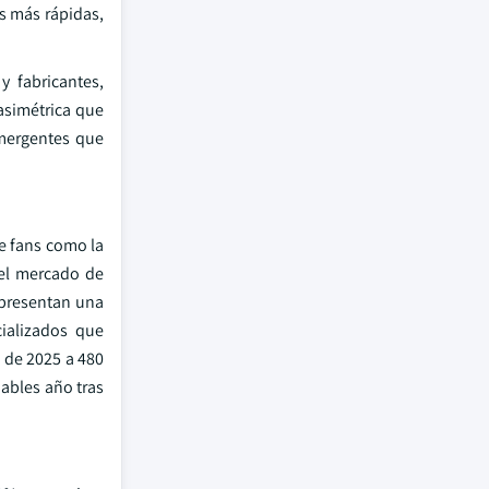
as más rápidas,
y fabricantes,
asimétrica que
emergentes que
e fans como la
el mercado de
epresentan una
cializados que
e de 2025 a 480
ables año tras