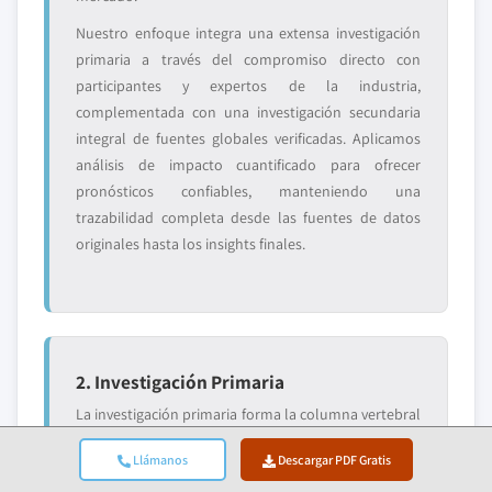
Nuestro enfoque integra una extensa investigación
primaria a través del compromiso directo con
participantes y expertos de la industria,
complementada con una investigación secundaria
integral de fuentes globales verificadas. Aplicamos
análisis de impacto cuantificado para ofrecer
pronósticos confiables, manteniendo una
trazabilidad completa desde las fuentes de datos
originales hasta los insights finales.
2. Investigación Primaria
La investigación primaria forma la columna vertebral
de nuestra metodología, contribuyendo con casi el
Llámanos
Descargar PDF Gratis
80% a los insights generales. Implica el compromiso