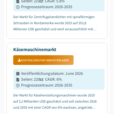
Seiten
:
215
CAGR:
5.8
%
Prognosezeitraum
:
2026-2035
Der Markt für Zentrifugalverdichter mit spiralförmigen
Schrauben in Nordamerika wurde 2025 auf 352,8
Millionen USD geschätzt und wird voraussichtlich mit
einer CAGR von 5,8% zwischen 2026 und 2035 wachsen,
angetrieben durch von der EPA vorangetriebene
Upgrades der Abwasserinfrastruktur, die eine hoh...
Käsemaschinemarkt
KOSTENLOSES PDF HERUNTERLADEN
Veröffentlichungsdatum
:
June 2026
Seiten
:
220
CAGR:
6
%
Prognosezeitraum
:
2026-2035
Der Markt für Käseherstellungsmaschinen wurde 2025
auf 2,1 Milliarden USD geschätzt und soll zwischen 2026
und 2035 mit einer CAGR von 6% wachsen, angetrieben
durch die steigende Nachfrage nach