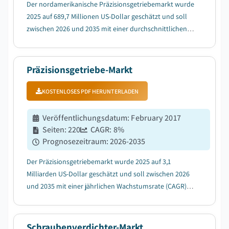
Der nordamerikanische Präzisionsgetriebemarkt wurde
2025 auf 689,7 Millionen US-Dollar geschätzt und soll
zwischen 2026 und 2035 mit einer durchschnittlichen
jährlichen Wachstumsrate (CAGR) von 8,2 % wachsen,
bedingt durch die rasche Ausweitung der industriellen
Robotik- und Cobot-Einsätze in der US...
Präzisionsgetriebe-Markt
KOSTENLOSES PDF HERUNTERLADEN
Veröffentlichungsdatum
:
February 2017
Seiten
:
220
CAGR:
8
%
Prognosezeitraum
:
2026-2035
Der Präzisionsgetriebemarkt wurde 2025 auf 3,1
Milliarden US-Dollar geschätzt und soll zwischen 2026
und 2035 mit einer jährlichen Wachstumsrate (CAGR)
von 8 % wachsen, was auf die zunehmende Verbreitung
von CNC-Werkzeugmaschinen in der Fertigung im
asiatisch-pazifischen Raum zurückzuführen ist....
Schraubenverdichter-Markt