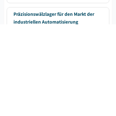
Spezialkäsesorten....
Präzisionswälzlager für den Markt der
industriellen Automatisierung
KOSTENLOSES PDF HERUNTERLADEN
Veröffentlichungsdatum
:
June 2026
Seiten
:
210
CAGR:
7.2
%
Prognosezeitraum
:
2026-2035
Der Markt für Präzisionswälzlager für industrielle
Automation wurde im Jahr 2025 auf 4,8 Milliarden USD
geschätzt und soll zwischen 2026 und 2035 mit einer
CAGR von 7,2% wachsen, bedingt durch die steigende
Adoption von industrieller Automation....
Nordamerikaischer Markt für
Industrieventilatoren und Gebläse