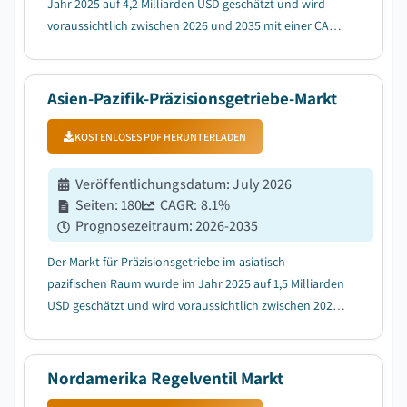
Jahr 2025 auf 4,2 Milliarden USD geschätzt und wird
voraussichtlich zwischen 2026 und 2035 mit einer CAGR
von 8,6 % wachsen, angetrieben durch die Expansion
der Industrieautomatisierung und Robotik....
Asien-Pazifik-Präzisionsgetriebe-Markt
KOSTENLOSES PDF HERUNTERLADEN
Veröffentlichungsdatum
:
July 2026
Seiten
:
180
CAGR:
8.1
%
Prognosezeitraum
:
2026-2035
Der Markt für Präzisionsgetriebe im asiatisch-
pazifischen Raum wurde im Jahr 2025 auf 1,5 Milliarden
USD geschätzt und wird voraussichtlich zwischen 2026
und 2035 mit einer durchschnittlichen jährlichen
Wachstumsrate (CAGR) von 8,1 % wachsen, angetrieben
durch die steigende Nachfrage aus Werkzeugmas...
Nordamerika Regelventil Markt