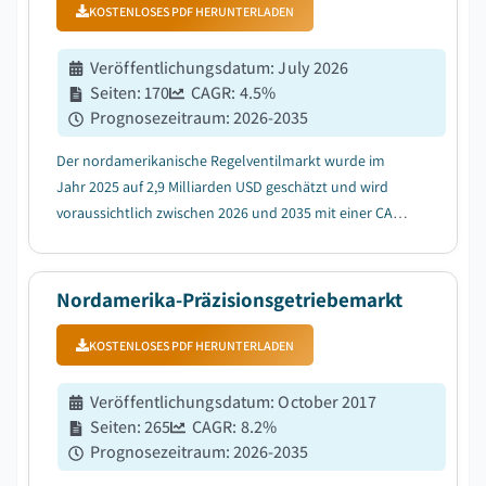
KOSTENLOSES PDF HERUNTERLADEN
Veröffentlichungsdatum
:
July 2026
Seiten
:
170
CAGR:
4.5
%
Prognosezeitraum
:
2026-2035
Der nordamerikanische Regelventilmarkt wurde im
Jahr 2025 auf 2,9 Milliarden USD geschätzt und wird
voraussichtlich zwischen 2026 und 2035 mit einer CAGR
von 4,5% wachsen, was auf die zunehmende
Industrieautomatisierung zurückzuführen ist....
Nordamerika-Präzisionsgetriebemarkt
KOSTENLOSES PDF HERUNTERLADEN
Veröffentlichungsdatum
:
October 2017
Seiten
:
265
CAGR:
8.2
%
Prognosezeitraum
:
2026-2035