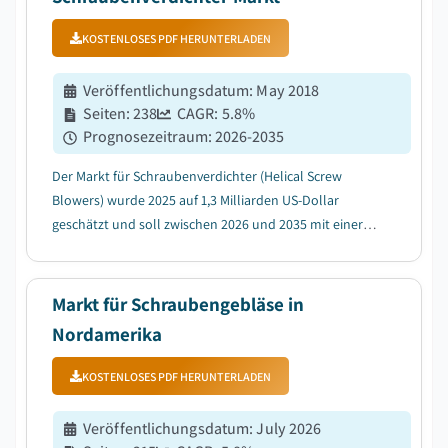
KOSTENLOSES PDF HERUNTERLADEN
Veröffentlichungsdatum
:
May 2018
Seiten
:
238
CAGR:
5.8
%
Prognosezeitraum
:
2026-2035
Der Markt für Schraubenverdichter (Helical Screw
Blowers) wurde 2025 auf 1,3 Milliarden US-Dollar
geschätzt und soll zwischen 2026 und 2035 mit einer
jährlichen Wachstumsrate (CAGR) von 5,8 % wachsen,
bedingt durch die weltweite Expansion der
kommunalen und industriellen
Markt für Schraubengebläse in
Abwasserbehandlungsinfrastru...
Nordamerika
KOSTENLOSES PDF HERUNTERLADEN
Veröffentlichungsdatum
:
July 2026