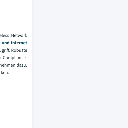
eless Network
t und Internet
griff. Robuste
en Compliance-
ernehmen dazu,
rken.