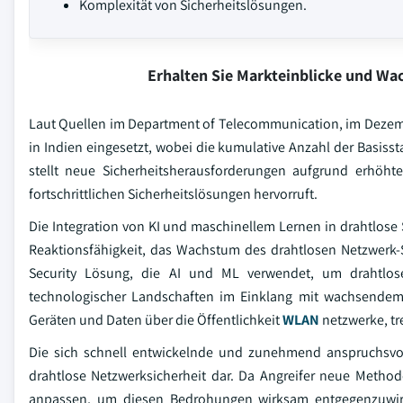
Komplexität von Sicherheitslösungen.
Erhalten Sie Markteinblicke und W
Laut Quellen im Department of Telecommunication, im Dezember
in Indien eingesetzt, wobei die kumulative Anzahl der Basisst
stellt neue Sicherheitsherausforderungen aufgrund erhöhte
fortschrittlichen Sicherheitslösungen hervorruft.
Die Integration von KI und maschinellem Lernen in drahtlos
Reaktionsfähigkeit, das Wachstum des drahtlosen Netzwerk-S
Security Lösung, die AI und ML verwendet, um drahtlose
technologischer Landschaften im Einklang mit wachsendem
Geräten und Daten über die Öffentlichkeit
WLAN
netzwerke, tr
Die sich schnell entwickelnde und zunehmend anspruchsvol
drahtlose Netzwerksicherheit dar. Da Angreifer neue Metho
anpassen, um diesen Bedrohungen wirksam entgegenzuwirke