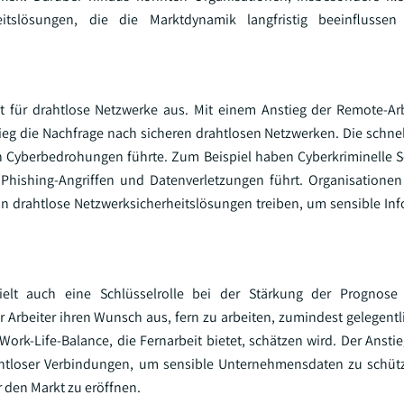
erheitslösungen, die die Marktdynamik langfristig beeinflusse
t für drahtlose Netzwerke aus. Mit einem Anstieg der Remote-Ar
ieg die Nachfrage nach sicheren drahtlosen Netzwerken. Die schne
ten Cyberbedrohungen führte. Zum Beispiel haben Cyberkriminelle 
Phishing-Angriffen und Datenverletzungen führt. Organisationen
in drahtlose Netzwerksicherheitslösungen treiben, um sensible In
ielt auch eine Schlüsselrolle bei der Stärkung der Prognose 
Arbeiter ihren Wunsch aus, fern zu arbeiten, zumindest gelegentlic
 Work-Life-Balance, die Fernarbeit bietet, schätzen wird. Der Anst
ahtloser Verbindungen, um sensible Unternehmensdaten zu schüt
 den Markt zu eröffnen.