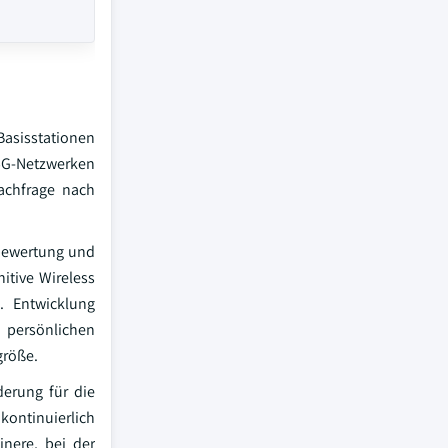
Basisstationen
 5G-Netzwerken
Nachfrage nach
obewertung und
itive Wireless
. Entwicklung
 persönlichen
größe.
erung für die
ontinuierlich
nere, bei der