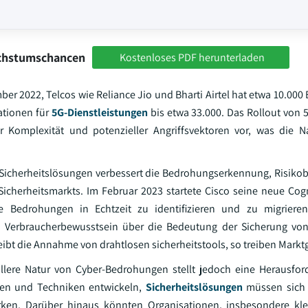
achstumschancen
Kostenloses PDF herunterladen
 2022, Telcos wie Reliance Jio und Bharti Airtel hat etwa 10.000 
ationen für
5G-Dienstleistungen
bis etwa 33.000. Das Rollout von
r Komplexität und potenzieller Angriffsvektoren vor, was die 
e Sicherheitslösungen verbessert die Bedrohungserkennung, Risik
icherheitsmarkts. Im Februar 2023 startete Cisco seine neue Cogn
 Bedrohungen in Echtzeit zu identifizieren und zu migrieren
 Verbraucherbewusstsein über die Bedeutung der Sicherung von
eibt die Annahme von drahtlosen sicherheitstools, so treiben Markt
lere Natur von Cyber-Bedrohungen stellt jedoch eine Herausford
den und Techniken entwickeln,
Sicherheitslösungen
müssen sich k
n. Darüber hinaus könnten Organisationen, insbesondere klei