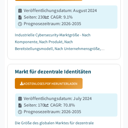
Veröffentlichungsdatum
:
August 2024
Seiten
:
230
CAGR:
9.1
%
Prognosezeitraum
:
2026-2035
Industrielle Cybersecurity-Marktgröße - Nach
Komponente, Nach Produkt, Nach
Bereitstellungsmodell, Nach Unternehmensgröße,
Nach Sicherheit, Nach Branche, Wachstumsprognose,
2026 - 2035...
Markt für dezentrale Identitäten
KOSTENLOSES PDF HERUNTERLADEN
Veröffentlichungsdatum
:
July 2024
Seiten
:
170
CAGR:
70.8
%
Prognosezeitraum
:
2026-2035
Die Größe des globalen Marktes für dezentrale