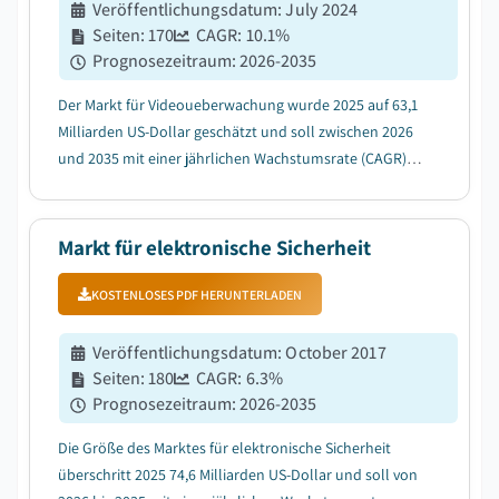
Veröffentlichungsdatum
:
July 2024
Seiten
:
170
CAGR:
10.1
%
Prognosezeitraum
:
2026-2035
Der Markt für Videoueberwachung wurde 2025 auf 63,1
Milliarden US-Dollar geschätzt und soll zwischen 2026
und 2035 mit einer jährlichen Wachstumsrate (CAGR)
von 10,1 % wachsen, was auf die Verlagerung hin zu
Smart Cities und die Einführung intelligenter
Sicherheitssysteme zurückzuführen ist....
Markt für elektronische Sicherheit
KOSTENLOSES PDF HERUNTERLADEN
Veröffentlichungsdatum
:
October 2017
Seiten
:
180
CAGR:
6.3
%
Prognosezeitraum
:
2026-2035
Die Größe des Marktes für elektronische Sicherheit
überschritt 2025 74,6 Milliarden US-Dollar und soll von