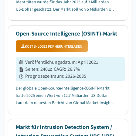
Identitäten wurde für das Jahr 2025 auf 3 Milliarden
US-Dollar geschätzt. Der Markt soll von 5 Milliarden US-
Dollar im Jahr 2026 auf 623,8 Milliarden US-Dollar im
Jahr 2035 wachsen, mit einer durchschnittlichen
jährlichen Wachstumsrate (CAGR) von 70,8 % ...
Open-Source Intelligence (OSINT)-Markt
KOSTENLOSES PDF HERUNTERLADEN
Veröffentlichungsdatum
:
April 2021
Seiten
:
240
CAGR:
26.7
%
Prognosezeitraum
:
2026-2035
Der globale Open-Source-Intelligence-(OSINT)-Markt
hatte 2025 einen Wert von 12,7 Milliarden US-Dollar.
Laut dem neuesten Bericht von Global Market Insights
Inc. wird der Markt voraussichtlich von 15,9 Milliarden
US-Dollar im Jahr 2026 auf 133,6 Milliarden US-Dollar
im Jahr 2035 bei einer durchschni...
Markt für Intrusion Detection System /