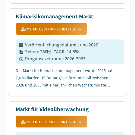
angetrieben durch die zunehmende Häufigkeit und
Raffinesse von Cyberbedrohungen und Datenpannen....
Klimarisikomanagement-Markt
KOSTENLOSES PDF HERUNTERLADEN
Veröffentlichungsdatum
:
June 2026
Seiten
:
280
CAGR:
14.8
%
Prognosezeitraum
:
2026-2035
Der Markt für Klimarisikomanagement wurde 2025 auf
7,4 Milliarden US-Dollar geschätzt und soll zwischen
2026 und 2035 mit einer jährlichen Wachstumsrate
(CAGR) von 14,8 % wachsen, angetrieben durch
Fortschritte in KI-gestützter Klimamodellierung und
Szenarioanalysen....
Markt für Videoüberwachung
KOSTENLOSES PDF HERUNTERLADEN