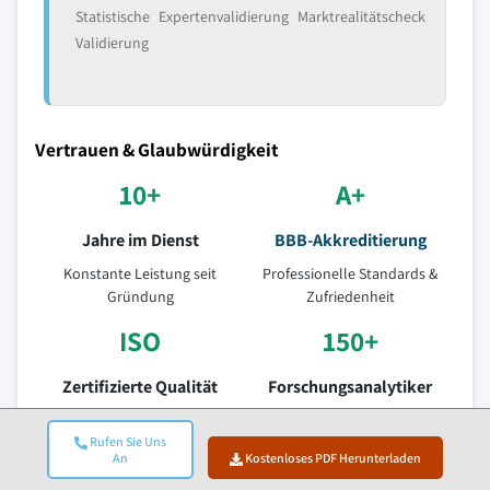
Statistische
Expertenvalidierung
Marktrealitätscheck
Validierung
Vertrauen & Glaubwürdigkeit
10+
A+
Jahre im Dienst
BBB-Akkreditierung
Konstante Leistung seit
Professionelle Standards &
Gründung
Zufriedenheit
ISO
150+
Zertifizierte Qualität
Forschungsanalytiker
ISO 9001-2015 zertifiziertes
Über 10+
Rufen Sie Uns
Unternehmen
Branchenbereiche
An
Kostenloses PDF Herunterladen
95%