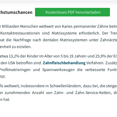
achstumschancen
Kostenloses PDF herunterladen
3 Milliarden Menschen weltweit von Karies permanenter Zähne betro
Kontaktrestaurationen sind Matrixsysteme erforderlich. Der Tr
hat die Nachfrage nach dentalen Matrixsystemen unter Zahnärzt
enheit zu erzielen.
s etwa 13,2% der Kinder im Alter von 5 bis 19 Jahren und 25,9% der
n den USA betroffen sind.
Zahnfleischbehandlung
Verfahren. Zusätz
rofilmatrixringen und Spannwerkzeugen die verbesserte Funkt
tzt.
fis weltweit, insbesondere in Schwellenländern, dazu bei, die stei
ner zunehmenden Anzahl von Zahn- und Zahn-Service-Ketten, die
n hat.