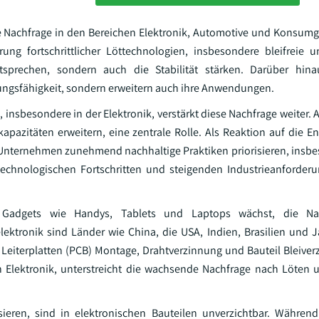
te Nachfrage in den Bereichen Elektronik, Automotive und Konsumg
ng fortschrittlicher Löttechnologien, insbesondere bleifreie u
ntsprechen, sondern auch die Stabilität stärken. Darüber hina
tungsfähigkeit, sondern erweitern auch ihre Anwendungen.
insbesondere in der Elektronik, verstärkt diese Nachfrage weiter. 
apazitäten erweitern, eine zentrale Rolle. Als Reaktion auf die E
nternehmen zunehmend nachhaltige Praktiken priorisieren, insb
technologischen Fortschritten und steigenden Industrieanforder
Gadgets wie Handys, Tablets und Laptops wächst, die Na
lektronik sind Länder wie China, die USA, Indien, Brasilien und J
 Leiterplatten (PCB) Montage, Drahtverzinnung und Bauteil Bleiver
den Elektronik, unterstreicht die wachsende Nachfrage nach Löten
sieren, sind in elektronischen Bauteilen unverzichtbar. Währen