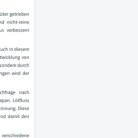
üter getrieben
nd nicht-reine
us verbessern
Auch in diesem
ntwicklung von
esondere durch
ungen wird der
chfrage nach
apan. Lötfluss
zinnung. Diese
 und damit den
d verschiedene