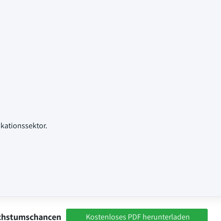
ationssektor.
achstumschancen
Kostenloses PDF herunterladen