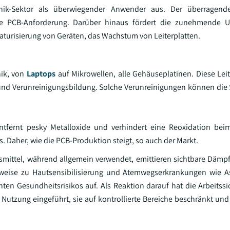
nik-Sektor als überwiegender Anwender aus. Der überragend
stoffe PCB-Anforderung. Darüber hinaus fördert die zunehmende
iaturisierung von Geräten, das Wachstum von Leiterplatten.
nik, von
Laptops
auf Mikrowellen, alle Gehäuseplatinen. Diese Leit
d- und Verunreinigungsbildung. Solche Verunreinigungen können die
 entfernt pesky Metalloxide und verhindert eine Reoxidation be
Daher, wie die PCB-Produktion steigt, so auch der Markt.
ssmittel, während allgemein verwendet, emittieren sichtbare Dämp
erweise zu Hautsensibilisierung und Atemwegserkrankungen wie A
ten Gesundheitsrisikos auf. Als Reaktion darauf hat die Arbeitssi
Nutzung eingeführt, sie auf kontrollierte Bereiche beschränkt und