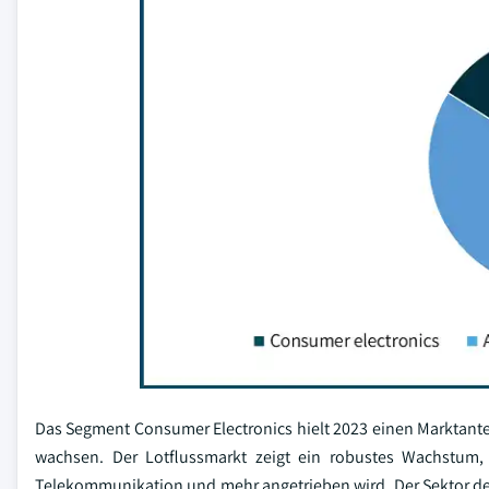
Das Segment Consumer Electronics hielt 2023 einen Marktante
wachsen. Der Lotflussmarkt zeigt ein robustes Wachstum,
Telekommunikation und mehr angetrieben wird. Der Sektor der