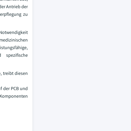
der Antrieb der
verpflegung zu
 Notwendigkeit
 medizinischen
stungsfähige,
 spezifische
 treibt diesen
uf der PCB und
he Komponenten