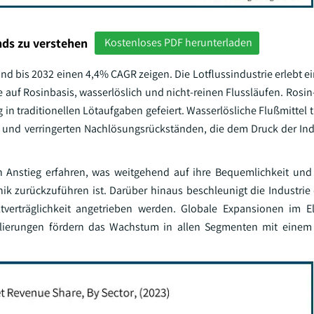
ds zu verstehen
Kostenloses PDF herunterladen
d bis 2032 einen 4,4% CAGR zeigen. Die Lotflussindustrie erlebt ei
f Rosinbasis, wasserlöslich und nicht-reinen Flussläufen. Rosin-
g in traditionellen Lötaufgaben gefeiert. Wasserlösliche Flußmittel
en und verringerten Nachlösungsrückständen, die dem Druck der Indu
n Anstieg erfahren, was weitgehend auf ihre Bequemlichkeit und
nik zurückzuführen ist. Darüber hinaus beschleunigt die Industri
tverträglichkeit angetrieben werden. Globale Expansionen im E
mulierungen fördern das Wachstum in allen Segmenten mit einem