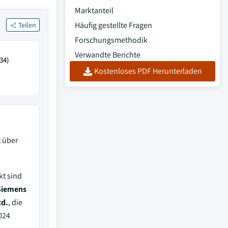
Marktanteil
Häufig gestellte Fragen
Teilen
Forschungsmethodik
Verwandte Berichte
34)
Kostenloses PDF Herunterladen
t über
kt sind
 Siemens
td.
, die
024