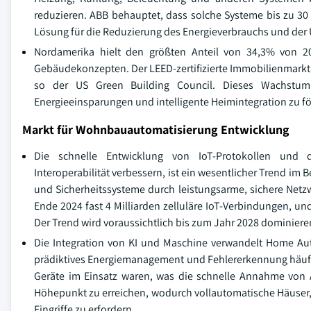
reduzieren. ABB behauptet, dass solche Systeme bis zu 30
Lösung für die Reduzierung des Energieverbrauchs und de
Nordamerika hielt den größten Anteil von 34,3% von 20
Gebäudekonzepten. Der LEED-zertifizierte Immobilienmarkt ha
so der US Green Building Council. Dieses Wachstum 
Energieeinsparungen und intelligente Heimintegration zu fö
Markt für Wohnbauautomatisierung Entwicklung
Die schnelle Entwicklung von IoT-Protokollen und d
Interoperabilität verbessern, ist ein wesentlicher Trend i
und Sicherheitssysteme durch leistungsarme, sichere Netzw
Ende 2024 fast 4 Milliarden zelluläre IoT-Verbindungen, un
Der Trend wird voraussichtlich bis zum Jahr 2028 dominiere
Die Integration von KI und Maschine verwandelt Home Auto
prädiktives Energiemanagement und Fehlererkennung häufig
Geräte im Einsatz waren, was die schnelle Annahme von A
Höhepunkt zu erreichen, wodurch vollautomatische Häuser,
Eingriffe zu erfordern.