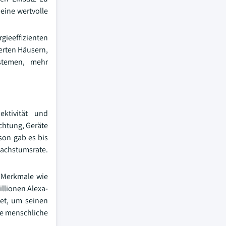
eine wertvolle
ieeffizienten
ierten Häusern,
ystemen, mehr
ektivität und
chtung, Geräte
son gab es bis
 Wachstumsrate.
d Merkmale wie
llionen Alexa-
tet, um seinen
ne menschliche