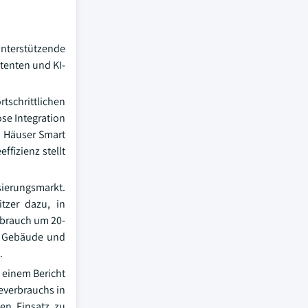
nterstützende
tenten und KI-
chrittlichen
se Integration
n Häuser Smart
fizienz stellt
sierungsmarkt.
itzer dazu, in
rbrauch um 20-
m Gebäude und
.
 einem Bericht
everbrauchs in
en Einsatz zu