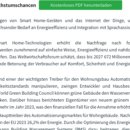
achstumschancen
Kostenloses PDF herunterladen
ngen von Smart Home-Geräten und das Internet der Dinge, u
hsender Bedarf an Energieeffizienz und Integration mit Sprachassis
rt Home-Technologien erhöht die Nachfrage nach forts
erden zunehmend auf einfache Weise, Energieeffizienz und nahtlo
en. Das Weltwirtschaftsforum schätzt, dass bis 2027 672 Millione
e Betonung der Verbraucher auf Komfort, Sicherheit und Energieef
nd einer der wichtigsten Treiber für den Wohnungsbau Automati
igkeitsstandards manipulieren, zwingen Entwickler und Hausbes
 World Green Building Council können grüne Gebäude den Wasserve
ken. Darüber hinaus berichteten Eigentümer von neuem grüne
hr im Jahr 2023, was den finanziellen Fall für die Annahme erhöht
er Haupttreiber des Automatisierungsmarktes für Wohngebäude. Nach
 der EU 2023 26,2% der Energie. Durch die Optimierung des Energi
ann Building Management Systems (BMS) dazu beitragen, dies