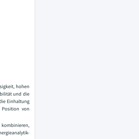
sigkeit, hohen
ilität und die
die Einhaltung
e Position von
n kombinieren,
rgieanalytik-