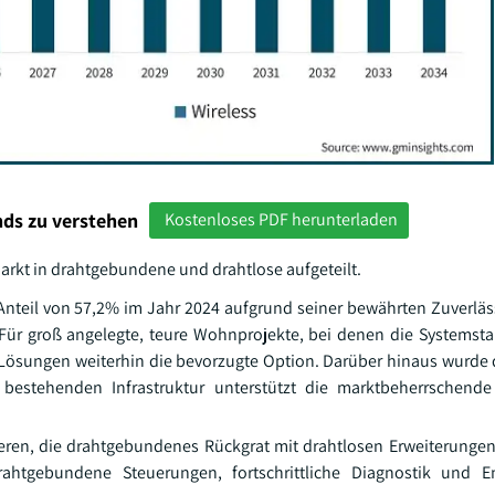
ds zu verstehen
Kostenloses PDF herunterladen
rkt in drahtgebundene und drahtlose aufgeteilt.
nteil von 57,2% im Jahr 2024 aufgrund seiner bewährten Zuverläs
ür groß angelegte, teure Wohnprojekte, bei denen die Systemstab
Lösungen weiterhin die bevorzugte Option. Darüber hinaus wurde 
r bestehenden Infrastruktur unterstützt die marktbeherrschend
eren, die drahtgebundenes Rückgrat mit drahtlosen Erweiterunge
ahtgebundene Steuerungen, fortschrittliche Diagnostik und Ene