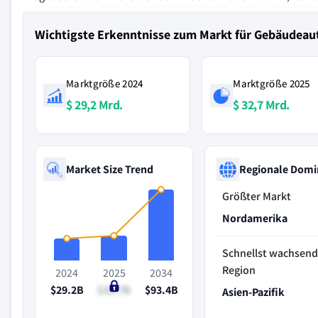
Wichtigste Erkenntnisse zum Markt für Gebäude
Marktgröße 2024
Marktgröße 2025
$ 29,2 Mrd.
$ 32,7 Mrd.
Market Size Trend
Regionale Domi
Größter Markt
Nordamerika
Schnellst wachsen
Region
2024
2025
2034
$29.2B
$32.7B
$93.4B
Asien-Pazifik