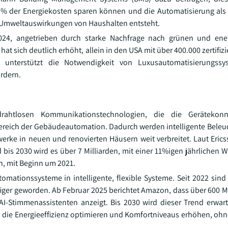
 % der Energiekosten sparen können und die Automatisierung als 
r Umweltauswirkungen von Haushalten entsteht.
24, angetrieben durch starke Nachfrage nach grünen und energ
t sich deutlich erhöht, allein in den USA mit über 400.000 zertifiz
unterstützt die Notwendigkeit von Luxusautomatisierungss
rdern.
rahtlosen Kommunikationstechnologien, die die Gerätekonn
m Bereich der Gebäudeautomation. Dadurch werden intelligente Beleu
erke in neuen und renovierten Häusern weit verbreitet. Laut Erics
d bis 2030 wird es über 7 Milliarden, mit einer 11%igen jährlichen
n, mit Beginn um 2021.
mationssysteme in intelligente, flexible Systeme. Seit 2022 sin
er geworden. Ab Februar 2025 berichtet Amazon, dass über 600 Mi
I-Stimmenassistenten anzeigt. Bis 2030 wird dieser Trend erwar
 die Energieeffizienz optimieren und Komfortniveaus erhöhen, oh