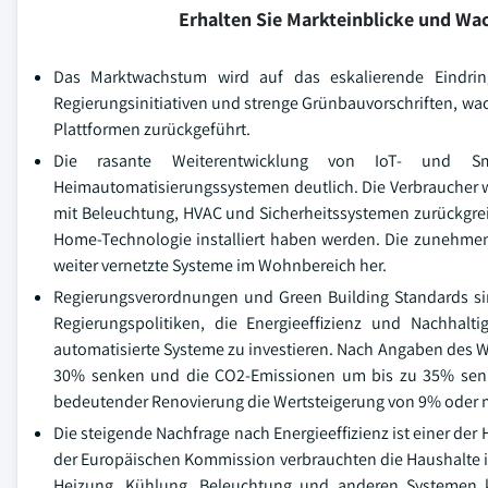
Erhalten Sie Markteinblicke und W
Das Marktwachstum wird auf das eskalierende Eindri
Regierungsinitiativen und strenge Grünbauvorschriften, wac
Plattformen zurückgeführt.
Die rasante Weiterentwicklung von IoT- und Sma
Heimautomatisierungssystemen deutlich. Die Verbraucher w
mit Beleuchtung, HVAC und Sicherheitssystemen zurückgreif
Home-Technologie installiert haben werden. Die zunehmend
weiter vernetzte Systeme im Wohnbereich her.
Regierungsverordnungen und Green Building Standards si
Regierungspolitiken, die Energieeffizienz und Nachhalt
automatisierte Systeme zu investieren. Nach Angaben des
30% senken und die CO2-Emissionen um bis zu 35% sen
bedeutender Renovierung die Wertsteigerung von 9% oder me
Die steigende Nachfrage nach Energieeffizienz ist einer d
der Europäischen Kommission verbrauchten die Haushalte in
Heizung, Kühlung, Beleuchtung und anderen Systemen k