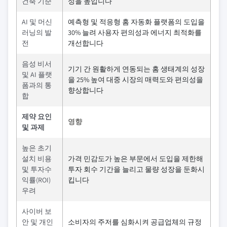
건축 기준
성을 높입니다
AI 및 머신
예측형 및 적응형 홈 자동화 플랫폼의 도입을
러닝의 발
30% 늘려 사용자 편의성과 에너지 최적화를
전
개선합니다
음성 비서
기기 간 원활하게 연동되는 홈 생태계의 성장
및 AI 플랫
을 25% 높여 대중 시장의 매력도와 편의성을
폼과의 통
향상합니다
합
제약 요인
영향
및 과제
높은 초기
설치 비용
가격 민감도가 높은 부문에서 도입을 제한해
및 투자수
투자 회수 기간을 늘리고 물량 성장을 둔화시
익률(ROI)
킵니다
우려
사이버 보
안 및 개인
소비자의 주저를 심화시켜 공급업체의 규정