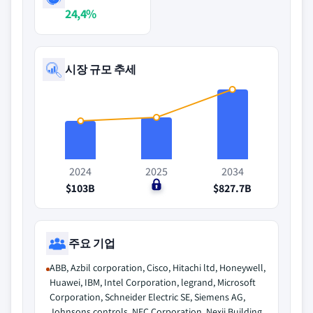
24,4%
시장 규모 추세
2024
2025
2034
$103B
$0
$827.7B
주요 기업
ABB, Azbil corporation, Cisco, Hitachi ltd, Honeywell,
Huawei, IBM, Intel Corporation, legrand, Microsoft
Corporation, Schneider Electric SE, Siemens AG,
Johnsons controls, NEC Corporation, Nexii Building