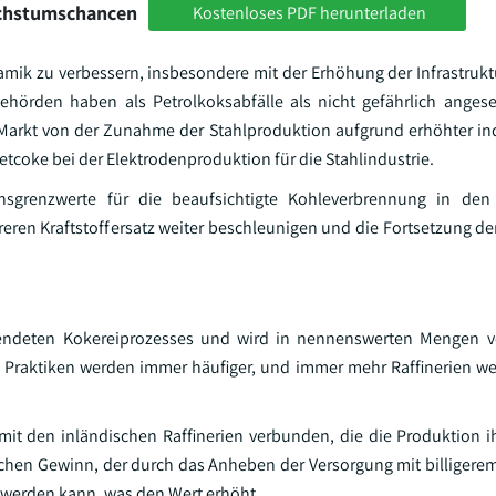
achstumschancen
Kostenloses PDF herunterladen
amik zu verbessern, insbesondere mit der Erhöhung der Infrastruk
hörden haben als Petrolkoksabfälle als nicht gefährlich angese
r Markt von der Zunahme der Stahlproduktion aufgrund erhöhter ind
tcoke bei der Elektrodenproduktion für die Stahlindustrie.
nsgrenzwerte für die beaufsichtigte Kohleverbrennung in den
eren Kraftstoffersatz weiter beschleunigen und die Fortsetzung d
wendeten Kokereiprozesses und wird in nennenswerten Mengen vo
e Praktiken werden immer häufiger, und immer mehr Raffinerien we
mit den inländischen Raffinerien verbunden, die die Produktion i
chen Gewinn, der durch das Anheben der Versorgung mit billigere
 werden kann, was den Wert erhöht.