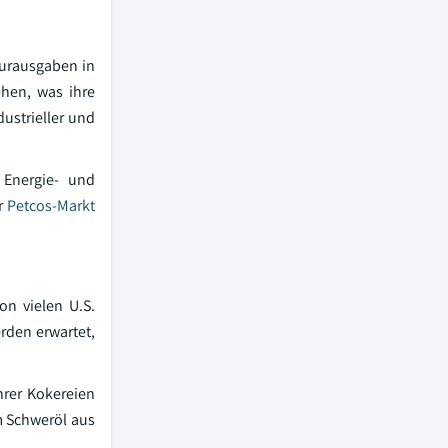
turausgaben in
hen, was ihre
ustrieller und
 Energie- und
er
Petcos-Markt
n vielen U.S.
rden erwartet,
hrer Kokereien
m Schweröl aus