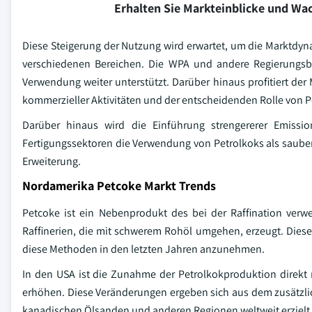
Erhalten Sie Markteinblicke und W
Diese Steigerung der Nutzung wird erwartet, um die Marktdyn
verschiedenen Bereichen. Die WPA und andere Regierungsbe
Verwendung weiter unterstützt. Darüber hinaus profitiert de
kommerzieller Aktivitäten und der entscheidenden Rolle von Pe
Darüber hinaus wird die Einführung strengererer Emissio
Fertigungssektoren die Verwendung von Petrolkoks als sauber
Erweiterung.
Nordamerika Petcoke Markt Trends
Petcoke ist ein Nebenprodukt des bei der Raffination ver
Raffinerien, die mit schwerem Rohöl umgehen, erzeugt. Dies
diese Methoden in den letzten Jahren anzunehmen.
In den USA ist die Zunahme der Petrolkokproduktion direkt 
erhöhen. Diese Veränderungen ergeben sich aus dem zusätzli
kanadischen Ölsanden und anderen Regionen weltweit erzielt