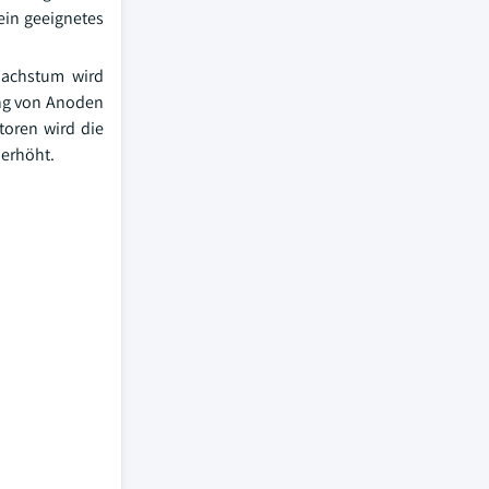
ein geeignetes
Wachstum wird
ung von Anoden
oren wird die
erhöht.