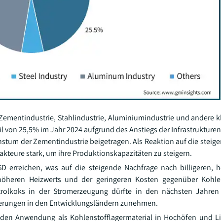
mentindustrie, Stahlindustrie, Aluminiumindustrie und andere klas
 von 25,5% im Jahr 2024 aufgrund des Anstiegs der Infrastrukture
tum der Zementindustrie beigetragen. Als Reaktion auf die steig
kteure stark, um ihre Produktionskapazitäten zu steigern.
SD erreichen, was auf die steigende Nachfrage nach billigeren, h
s höheren Heizwerts und der geringeren Kosten gegenüber Kohle
etrolkoks in der Stromerzeugung dürfte in den nächsten Jahren
rderungen in den Entwicklungsländern zunehmen.
enden Anwendung als Kohlenstofflagermaterial in Hochöfen und 