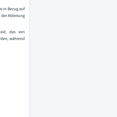
e in Bezug auf
 der Ableitung
oxid, das von
erden, während