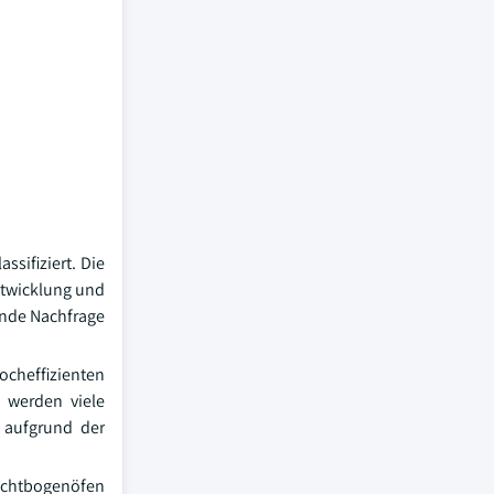
sifiziert. Die
ntwicklung und
ende Nachfrage
ocheffizienten
 werden viele
 aufgrund der
Lichtbogenöfen