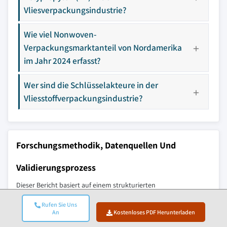
Vliesverpackungsindustrie?
Wie viel Nonwoven-
Verpackungsmarktanteil von Nordamerika
im Jahr 2024 erfasst?
Wer sind die Schlüsselakteure in der
Vliesstoffverpackungsindustrie?
Forschungsmethodik, Datenquellen Und
Validierungsprozess
Dieser Bericht basiert auf einem strukturierten
Forschungsprozess, der auf direkten Branchengesprächen,
Rufen Sie Uns
proprietärer Modellierung und rigoroser Kreuzvalidierung
An
Kostenloses PDF Herunterladen
aufbaut – und nicht nur auf Schreibtischrecherche.