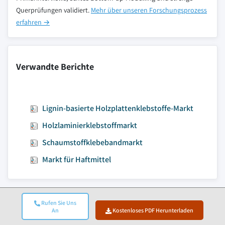
Querprüfungen validiert.
Mehr über unseren Forschungsprozess
erfahren →
Verwandte Berichte
Lignin-basierte Holzplattenklebstoffe-Markt
Holzlaminierklebstoffmarkt
Schaumstoffklebebandmarkt
Markt für Haftmittel
Zum Inhalt springen
Rufen Sie Uns
An
Kostenloses PDF Herunterladen
Marktgröße