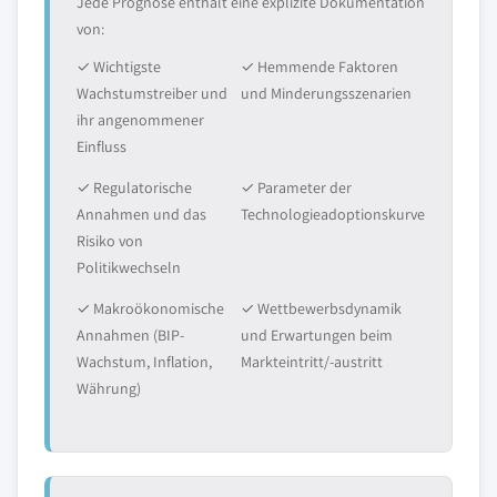
Jede Prognose enthält eine explizite Dokumentation
von:
✓ Wichtigste
✓ Hemmende Faktoren
Wachstumstreiber und
und Minderungsszenarien
ihr angenommener
Einfluss
✓ Regulatorische
✓ Parameter der
Annahmen und das
Technologieadoptionskurve
Risiko von
Politikwechseln
✓ Makroökonomische
✓ Wettbewerbsdynamik
Annahmen (BIP-
und Erwartungen beim
Wachstum, Inflation,
Markteintritt/-austritt
Währung)