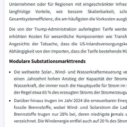
Unternehmen oder für Regionen mit eingeschränkter Infras
langfristige Vorteile, wie bessere Skalierbarkeit, sch
Gesamtsystemeffizienz, die am häufigsten die Vorkosten ausgl
Die von der Trump-Administration auferlegten Tarife werd
erhöhten Kosten für wesentliche Komponenten wie Transfo
Angesichts der Tatsache, dass die US-Inlandsversorgungsk
Abhängigkeit von den Importen, dass die Tarife bestehende Mä
Modulare Substationsmarkttrends
Die weltweite Solar-, Wind- und Wasserkrafterneuerung ve
einen Jahrzehnt hohen Anstieg der Kapazität der Strom
Wasserkraft, die immer noch die Hauptquelle für Strom im La
der Regel etwa 65 % des erzeugten Stroms der Stromerzeugu
Darüber hinaus trugen im Jahr 2024 die erneuerbaren Ener
fossile Brennstoffe, wobei Wind- und Solarstrom die La
Brennstoffe trugen nur 28% bei, deren niedrigste jemals 
verzeichnet. Die Windenergie entfiel auch auf 20 % des Str