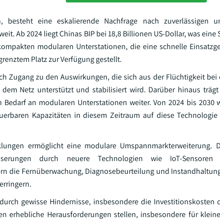
n, besteht eine eskalierende Nachfrage nach zuverlässigen un
t. Ab 2024 liegt Chinas BIP bei 18,8 Billionen US-Dollar, was eine
kompakten modularen Unterstationen, die eine schnelle Einsatzg
renztem Platz zur Verfügung gestellt.
eich Zugang zu den Auswirkungen, die sich aus der Flüchtigkeit bei
dem Netz unterstützt und stabilisiert wird. Darüber hinaus trägt 
n Bedarf an modularen Unterstationen weiter. Von 2024 bis 2030 w
uerbaren Kapazitäten in diesem Zeitraum auf diese Technologie
icklungen ermöglicht eine modulare Umspannmarkterweiterung. 
esserungen durch neuere Technologien wie IoT-Sensoren 
rn die Fernüberwachung, Diagnosebeurteilung und Instandhaltun
erringern.
 durch gewisse Hindernisse, insbesondere die Investitionskosten
 erhebliche Herausforderungen stellen, insbesondere für kleine