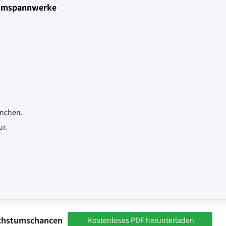
 Umspannwerke
anchen.
ur.
achstumschancen
Kostenloses PDF herunterladen