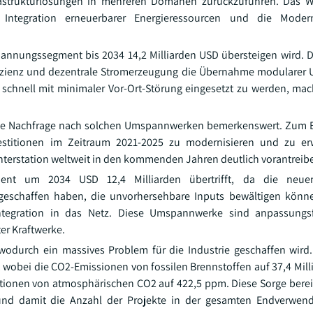
frastrukturlösungen in mehreren Domänen zurückzuführen. Das 
 Integration erneuerbarer Energieressourcen und die Moder
pannungssegment bis 2034 14,2 Milliarden USD übersteigen wird. 
izienz und dezentrale Stromerzeugung die Übernahme modularer 
nd schnell mit minimaler Vor-Ort-Störung eingesetzt zu werden, mac
 die Nachfrage nach solchen Umspannwerken bemerkenswert. Zum B
estitionen im Zeitraum 2021-2025 zu modernisieren und zu erw
terstation weltweit in den kommenden Jahren deutlich vorantreib
ent um 2034 USD 12,4 Milliarden übertrifft, da die neue
geschaffen haben, die unvorhersehbare Inputs bewältigen könn
 Integration in das Netz. Diese Umspannwerke sind anpassungsf
er Kraftwerke.
 wodurch ein massives Problem für die Industrie geschaffen wird
 wobei die CO2-Emissionen von fossilen Brennstoffen auf 37,4 Mil
tionen von atmosphärischen CO2 auf 422,5 ppm. Diese Sorge bereit
und damit die Anzahl der Projekte in der gesamten Endverwend