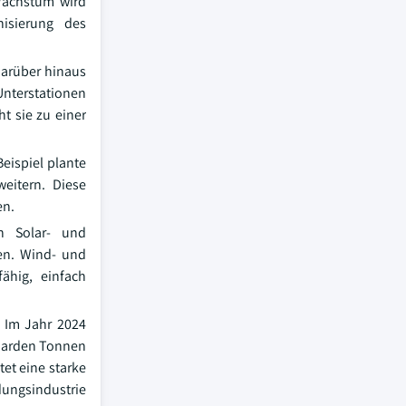
Wachstum wird
nisierung des
Darüber hinaus
Unterstationen
ht sie zu einer
eispiel plante
eitern. Diese
en.
n Solar- und
en. Wind- und
ähig, einfach
. Im Jahr 2024
liarden Tonnen
et eine starke
ungsindustrie