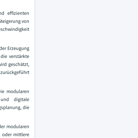
d effizienten
 Steigerung von
eschwindigkeit
 der Erzeugung
die verstärkte
ird geschätzt,
 zurückgeführt
Die modularen
und digitale
gsplanung, die
 der modularen
 oder mittlere