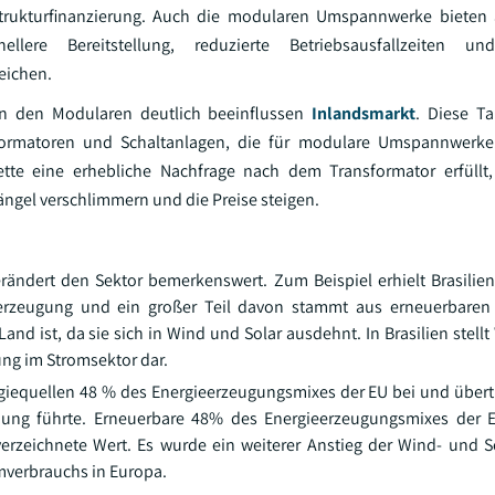
trukturfinanzierung. Auch die modularen Umspannwerke bieten a
nellere Bereitstellung, reduzierte Betriebsausfallzeiten un
eichen.
en den Modularen deutlich beeinflussen
Inlandsmarkt
. Diese Ta
rmatoren und Schaltanlagen, die für modulare Umspannwerke k
ette eine erhebliche Nachfrage nach dem Transformator erfüllt,
ngel verschlimmern und die Preise steigen.
rändert den Sektor bemerkenswert. Zum Beispiel erhielt Brasilie
erzeugung und ein großer Teil davon stammt aus erneuerbaren 
nd ist, da sie sich in Wind und Solar ausdehnt. In Brasilien stellt
ng im Stromsektor dar.
giequellen 48 % des Energieerzeugungsmixes der EU bei und übert
dung führte. Erneuerbare 48% des Energieerzeugungsmixes der E
verzeichnete Wert. Es wurde ein weiterer Anstieg der Wind- und 
omverbrauchs in Europa.