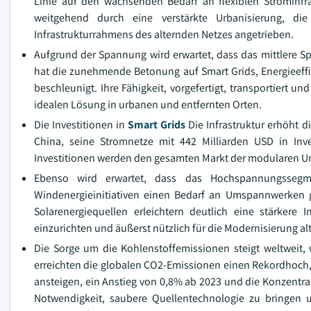
Linie auf den wachsenden Bedarf an flexiblen Stromin
weitgehend durch eine verstärkte Urbanisierung, die
Infrastrukturrahmens des alternden Netzes angetrieben.
Aufgrund der Spannung wird erwartet, dass das mittlere S
hat die zunehmende Betonung auf Smart Grids, Energieeff
beschleunigt. Ihre Fähigkeit, vorgefertigt, transportiert u
idealen Lösung in urbanen und entfernten Orten.
Die Investitionen in
Smart Grids
Die Infrastruktur erhöht
China, seine Stromnetze mit 442 Milliarden USD in Inv
Investitionen werden den gesamten Markt der modularen Un
Ebenso wird erwartet, dass das Hochspannungssegm
Windenergieinitiativen einen Bedarf an Umspannwerken 
Solarenergiequellen erleichtern deutlich eine stärkere
einzurichten und äußerst nützlich für die Modernisierung alt
Die Sorge um die Kohlenstoffemissionen steigt weltweit,
erreichten die globalen CO2-Emissionen einen Rekordhoch,
ansteigen, ein Anstieg von 0,8% ab 2023 und die Konzentra
Notwendigkeit, saubere Quellentechnologie zu bringen 