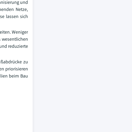
anisierung und
ehenden Netze,
se lassen sich
zeiten. Weniger
s wesentlichen
 und reduzierte
ußabdrücke zu
n priorisieren
alien beim Bau