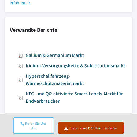
erfahren →
Verwandte Berichte
Gallium & Germanium Markt
Iridium-Versorgungskette & Substitutionsmarkt
Hyperschallfahrzeug-
Wärmeschutzmaterialmarkt
NFC- und QR-aktivierte Smart-Labels-Markt für
Endverbraucher
Rufen Sie Uns
Zum Inhalt springen
An
Kostenloses PDF Herunterladen
Marktgröße