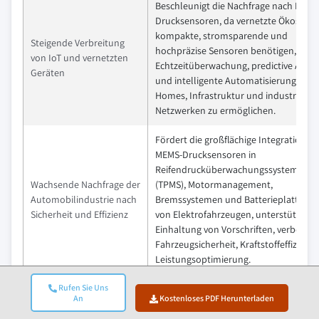
Beschleunigt die Nachfrage nach MEMS
Drucksensoren, da vernetzte Ökosyst
kompakte, stromsparende und
Steigende Verbreitung
hochpräzise Sensoren benötigen, um
von IoT und vernetzten
Echtzeitüberwachung, predictive Analy
Geräten
und intelligente Automatisierung in S
Homes, Infrastruktur und industriellen
Netzwerken zu ermöglichen.
Fördert die großflächige Integration v
MEMS-Drucksensoren in
Reifendrucküberwachungssystemen
Wachsende Nachfrage der
(TPMS), Motormanagement,
Automobilindustrie nach
Bremssystemen und Batterieplattfor
Sicherheit und Effizienz
von Elektrofahrzeugen, unterstützt die
Einhaltung von Vorschriften, verbesser
Fahrzeugsicherheit, Kraftstoffeffizienz
Leistungsoptimierung.
Stärkt die Übernahme von hochpräzise
Rufen Sie Uns
An
Kostenloses PDF Herunterladen
miniaturisierten Drucksensoren in
Ausweitung der
medizinischen Geräten wie