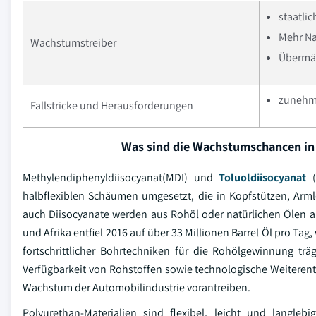
staatlic
Mehr Na
Wachstumstreiber
Übermäß
zunehme
Fallstricke und Herausforderungen
Was sind die Wachstumschancen in
Methylendiphenyldiisocyanat(MDI) und
Toluoldiisocyanat
(
halbflexiblen Schäumen umgesetzt, die in Kopfstützen, Arm
auch Diisocyanate werden aus Rohöl oder natürlichen Ölen 
und Afrika entfiel 2016 auf über 33 Millionen Barrel Öl pro T
fortschrittlicher Bohrtechniken für die Rohölgewinnung tr
Verfügbarkeit von Rohstoffen sowie technologische Weiteren
Wachstum der Automobilindustrie vorantreiben.
Polyurethan-Materialien sind flexibel, leicht und lang