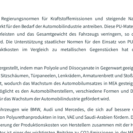
 Regierungsnormen für Kraftstoffemissionen und steigende N
t für den Bedarf der Automobilindustrie antreiben. Diese PU-Mate
rleisten und das Gesamtgewicht des Fahrzeugs verringern, so 
rd. Die Unterstützung staatlicher Normen für den Einsatz von P
ktkosten im Vergleich zu metallischen Gegenstücken hat d
rgestellt, indem man Polyole und Diisocyanate in Gegenwart geeig
n Sitzschäumen, Türpaneelen, Lenkrädern, Armaturenbrett und Stoß
rt, wodurch das Wachstum des Automobilumsatzes in MEA gesteig
möglicht es den Automobilherstellern, verschiedene Formen und D
r das Wachstum der Automobilindustrie gefördert wird.
ahrzeugen wie BMW, Audi und Mercedes, die sich auf bessere wi
on Polyurethanprodukten in Iran, VAE und Saudi-Arabien fördern. 
ierung der Produktionskosten von Herstellern zusammen mit der H
or ist einer der wichtigsten Beiträge zu CO2-Emissionen in der M