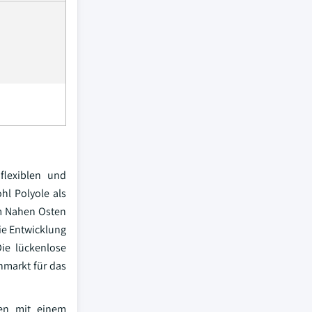
flexiblen und
hl Polyole als
im Nahen Osten
Die Entwicklung
Die lückenlose
nmarkt für das
men mit einem