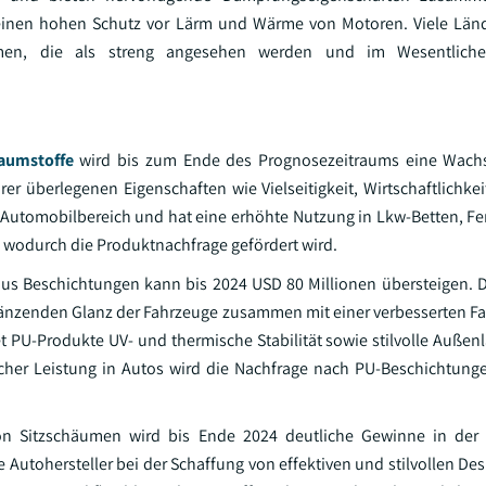
 einen hohen Schutz vor Lärm und Wärme von Motoren. Viele Län
ormen, die als streng angesehen werden und im Wesentlic
aumstoffe
wird bis zum Ende des Prognosezeitraums eine Wach
 überlegenen Eigenschaften wie Vielseitigkeit, Wirtschaftlichkeit,
 Automobilbereich und hat eine erhöhte Nutzung in Lkw-Betten, Fe
 wodurch die Produktnachfrage gefördert wird.
aus Beschichtungen kann bis 2024 USD 80 Millionen übersteigen. 
länzenden Glanz der Fahrzeuge zusammen mit einer verbesserten F
 PU-Produkte UV- und thermische Stabilität sowie stilvolle Außenl
cher Leistung in Autos wird die Nachfrage nach PU-Beschichtung
von Sitzschäumen wird bis Ende 2024 deutliche Gewinne in de
ie Autohersteller bei der Schaffung von effektiven und stilvollen De