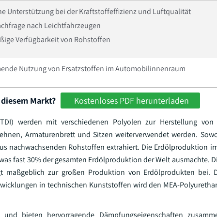
he Unterstützung bei der Kraftstoffeffizienz und Luftqualität
chfrage nach Leichtfahrzeugen
ige Verfügbarkeit von Rohstoffen
nde Nutzung von Ersatzstoffen im Automobilinnenraum
 diesem Markt?
Kostenloses PDF herunterladen
TDI) werden mit verschiedenen Polyolen zur Herstellung von 
lehnen, Armaturenbrett und Sitzen weiterverwendet werden. Sowo
aus nachwachsenden Rohstoffen extrahiert. Die Erdölproduktion 
ag, was fast 30% der gesamten Erdölproduktion der Welt ausmachte. 
ägt maßgeblich zur großen Produktion von Erdölprodukten bei. 
twicklungen in technischen Kunststoffen wird den MEA-Polyuretha
lebig und bieten hervorragende Dämpfungseigenschaften zusam