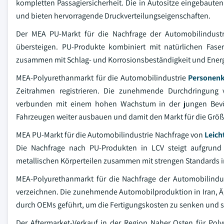
kompletten Passagiersicherheit. Die in Autositze eingebaute
und bieten hervorragende Druckverteilungseigenschaften.
Der MEA PU-Markt für die Nachfrage der Automobilindustr
übersteigen. PU-Produkte kombiniert mit natürlichen Faser
zusammen mit Schlag- und Korrosionsbeständigkeit und Ener
MEA-Polyurethanmarkt für die Automobilindustrie
Personen
Zeitrahmen registrieren. Die zunehmende Durchdringung v
verbunden mit einem hohen Wachstum in der jungen Bevöl
Fahrzeugen weiter ausbauen und damit den Markt für die Größ
MEA PU-Markt für die Automobilindustrie Nachfrage von
Leich
Die Nachfrage nach PU-Produkten in LCV steigt aufgrund 
metallischen Körperteilen zusammen mit strengen Standards in
MEA-Polyurethanmarkt für die Nachfrage der Automobilind
verzeichnen. Die zunehmende Automobilproduktion in Iran, Ä
durch OEMs geführt, um die Fertigungskosten zu senken und 
Der Aftermarket-Verkauf in der Region Naher Osten für Pol