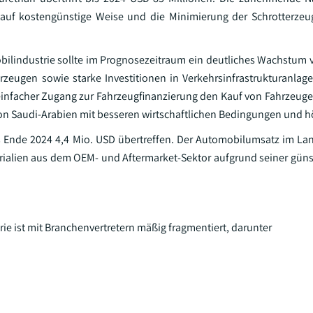
it auf kostengünstige Weise und die Minimierung der Schrotterze
bilindustrie sollte im Prognosezeitraum ein deutliches Wachstum 
rzeugen sowie starke Investitionen in Verkehrsinfrastrukturanla
 einfacher Zugang zur Fahrzeugfinanzierung den Kauf von Fahrzeuge
t von Saudi-Arabien mit besseren wirtschaftlichen Bedingungen und 
is Ende 2024 4,4 Mio. USD übertreffen. Der Automobilumsatz im Lan
erialien aus dem OEM- und Aftermarket-Sektor aufgrund seiner gün
ie ist mit Branchenvertretern mäßig fragmentiert, darunter