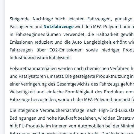
Steigende Nachfrage nach leichten Fahrzeugen, günstige
Passagieren und
Nutzfahrzeuge
wird den MEA-Polyurethanmark
in Fahrzeuginnenräumen verwendet, die Haltbarkeit gewäh
Emissionen reduziert und die Auto Langlebigkeit erhöht wi
Fahrzeugen über CO2-Emissionen sowie niedriger Produ
Industriewachstum katalysiert.
Polyurethanmaterialien werden nach chemischen Verfahren he
und Katalysatoren umsetzt. Die gesteigerte Produktnutzung i
einer Verringerung des Gesamtgewichts des Fahrzeugs gefüh
Vielseitigkeit und einfache Formfähigkeit des Produktes er
Fahrzeuge herzustellen, wodurch der MEA-Polyurethanmarkt fü
Die steigende Verbrauchernachfrage nach High-End-Luxusf
Bedingungen und hohe Kaufkraft beziehen, wird den Einsatz v
hilft PU-Produkte im Inneren von Automobilen bei der Minim
Fahrzeuge wettbewerbsfähig auf dem Markt. Der Verkehrssekt