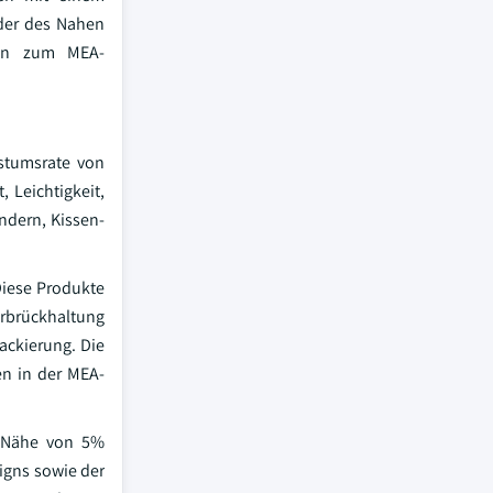
der des Nahen
hen zum MEA-
stumsrate von
 Leichtigkeit,
ndern, Kissen-
Diese Produkte
arbrückhaltung
ackierung. Die
en in der MEA-
r Nähe von 5%
signs sowie der