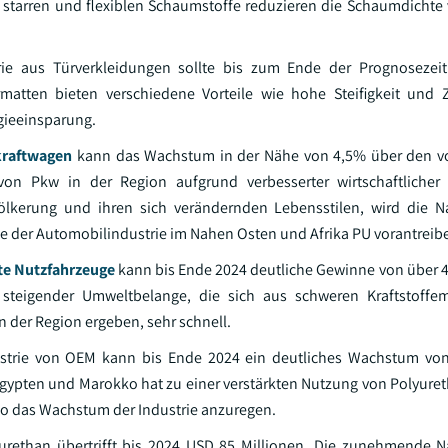
n starren und flexiblen Schaumstoffe reduzieren die Schaumdichte 
ie aus Türverkleidungen sollte bis zum Ende der Prognosezei
matten bieten verschiedene Vorteile wie hohe Steifigkeit und Z
gieeinsparung.
kraftwagen
kann das Wachstum in der Nähe von 4,5% über den v
on Pkw in der Region aufgrund verbesserter wirtschaftlicher
kerung und ihren sich verändernden Lebensstilen, wird die N
e der Automobilindustrie im Nahen Osten und Afrika PU vorantreib
te Nutzfahrzeuge
kann bis Ende 2024 deutliche Gewinne von über 4
steigender Umweltbelange, die sich aus schweren Kraftstoffe
 der Region ergeben, sehr schnell.
ustrie von OEM kann bis Ende 2024 ein deutliches Wachstum vo
gypten und Marokko hat zu einer verstärkten Nutzung von Polyur
so das Wachstum der Industrie anzuregen.
yurethan übertrifft bis 2024 USD 85 Millionen. Die zunehmende 