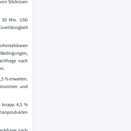
von Sitzkissen
t 50 Mio. USD
uverlässigkeit
orhersehbaren
 Bedingungen,
achfrage nach
en.
,5 % erwarten.
missionen und
n knapp 4,5 %
ethanprodukten
Nachfrage nach