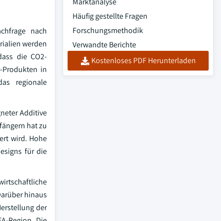
Marktanalyse
Häufig gestellte Fragen
Forschungsmethodik
achfrage nach
rialien werden
Verwandte Berichte
dass die CO2-
Kostenloses PDF Herunterladen
U-Produkten in
as regionale
neter Additive
fängern hat zu
ert wird. Hohe
esigns für die
rtschaftliche
Darüber hinaus
erstellung der
EA-Region. Die