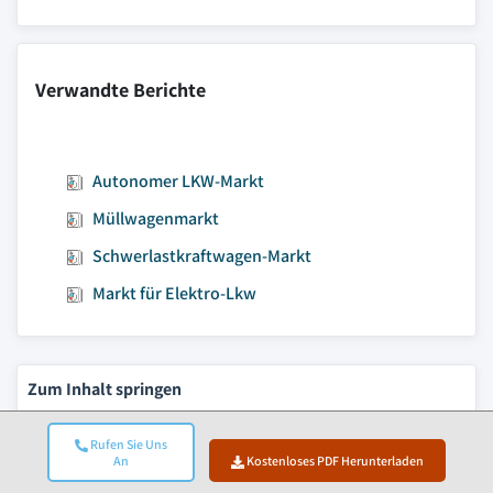
Verwandte Berichte
Autonomer LKW-Markt
Müllwagenmarkt
Schwerlastkraftwagen-Markt
Markt für Elektro-Lkw
Zum Inhalt springen
Marktgröße
Rufen Sie Uns
Markttrends
An
Kostenloses PDF Herunterladen
Marktanalyse