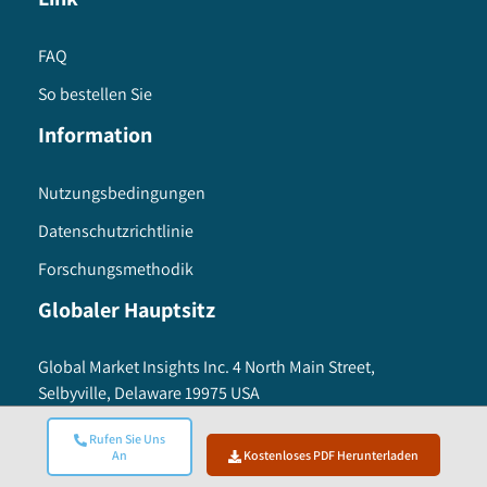
FAQ
So bestellen Sie
Information
Nutzungsbedingungen
Datenschutzrichtlinie
Forschungsmethodik
Globaler Hauptsitz
Global Market Insights Inc. 4 North Main Street,
Selbyville, Delaware 19975 USA
Toll free :
+1-888-689-0688
Rufen Sie Uns
USA :
+1-302-846-7766
An
Kostenloses PDF Herunterladen
APAC :
+65-3129-7718