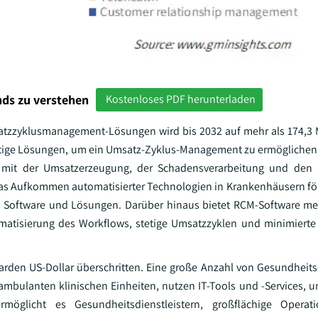
ds zu verstehen
Kostenloses PDF herunterladen
tzzyklusmanagement-Lösungen wird bis 2032 auf mehr als 174,3 
artige Lösungen, um ein Umsatz-Zyklus-Management zu ermöglichen, 
 mit der Umsatzerzeugung, der Schadensverarbeitung und den
 das Aufkommen automatisierter Technologien in Krankenhäusern fö
Software und Lösungen. Darüber hinaus bietet RCM-Software meh
tomatisierung des Workflows, stetige Umsatzzyklen und minimierte
arden US-Dollar überschritten. Eine große Anzahl von Gesundheitsd
mbulanten klinischen Einheiten, nutzen IT-Tools und -Services, 
ermöglicht es Gesundheitsdienstleistern, großflächige Operati