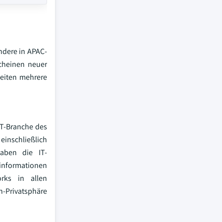
ndere in APAC-
cheinen neuer
eiten mehrere
IT-Branche des
inschließlich
haben die IT-
informationen
rks in allen
-Privatsphäre