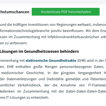
achstumschancen
Kostenloses PDF herunterladen
und die kräftigen Investitionen von Regierungen weltweit, insbeso
formationstechnologiebranche positiv beeinflussen. Mit dem Ers
sen im Zusammenhang mit Infektionskrankheitsausbrüchen arb
en zu verbessern.
-Lösungen im Gesundheitswesen behindern
sammenhang mit
elektronische Gesundheitsakte
(EHR) wird in der 
ren. EHR enthalten große Mengen personenbezogener Daten, e
 medizinischer Geschichte. In der jüngsten Vergangenheit 
l der Datenverletzungen und Diebstähle gemeldet und Patienten
sentlicher Verkehrsblock, der die Annahme von IT-Framewo
 Bedenken im Zusammenhang mit der Daten-Daten-Daten-Daten
here IT-Lösungen zu entwickeln.