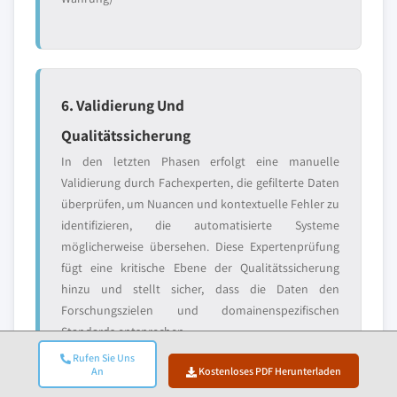
6. Validierung Und
Qualitätssicherung
In den letzten Phasen erfolgt eine manuelle
Validierung durch Fachexperten, die gefilterte Daten
überprüfen, um Nuancen und kontextuelle Fehler zu
identifizieren, die automatisierte Systeme
möglicherweise übersehen. Diese Expertenprüfung
fügt eine kritische Ebene der Qualitätssicherung
hinzu und stellt sicher, dass die Daten den
Forschungszielen und domainenspezifischen
Standards entsprechen.
Rufen Sie Uns
Unser dreistufiger Validierungsprozess gewährleistet
An
Kostenloses PDF Herunterladen
maximale Datenzuverlässigkeit: