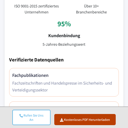
ISO 9001-2015 zertifiziertes
Über 10+
Unternehmen
Branchenbereiche
95%
Kundenbindung
5-Jahres-Beziehungswert
Verifizierte Datenquellen
Fachpublikationen
Fachzeitschriften und Handelspresse im Sicherheits- und
Verteidigungssektor
Branchendatenbanken
Rufen Sie Uns
Eigenentwickelte und Drittanbieter-Marktdatenbanken
An
Kostenloses PDF Herunterladen