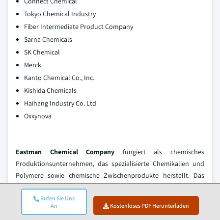
Connect Chemical
Tokyo Chemical Industry
Fiber Intermediate Product Company
Sarna Chemicals
SK Chemical
Merck
Kanto Chemical Co., Inc.
Kishida Chemicals
Haihang Industry Co. Ltd
Oxxynova
Eastman Chemical Company
fungiert als chemisches
Produktionsunternehmen, das spezialisierte Chemikalien und
Polymere sowie chemische Zwischenprodukte herstellt. Das
Unternehmen liefert Materialien für Verpackungen, Automobil-,
Bau- und Textilanwendungen durch seine Fertigungsprozesse,
Rufen Sie Uns
An
Kostenloses PDF Herunterladen
die auf etablierten industriellen Verfahren basieren.