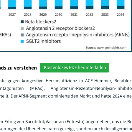
ds zu verstehen
Kostenloses PDF herunterladen
te gegen kongestive Herzinsuffizienz in ACE-Hemmer, Betablock
rantagonisten (MRAs), Angiotensin-Rezeptor-Neprilysin-Inhibit
teilt. Der ARNI-Segment dominierte den Markt und hatte 2024 eine
Erfolg von Sacubitril/Valsartan (Entresto) angetrieben, das die 
esserungen der Überlebensraten gezeigt, sondern auch der allgemei