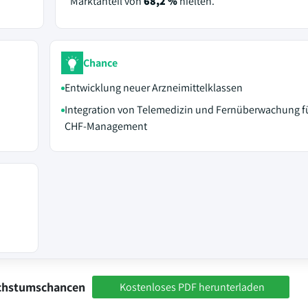
Marktanteil von
68,2 %
hielten.
Chance
Entwicklung neuer Arzneimittelklassen
Integration von Telemedizin und Fernüberwachung f
CHF-Management
achstumschancen
Kostenloses PDF herunterladen