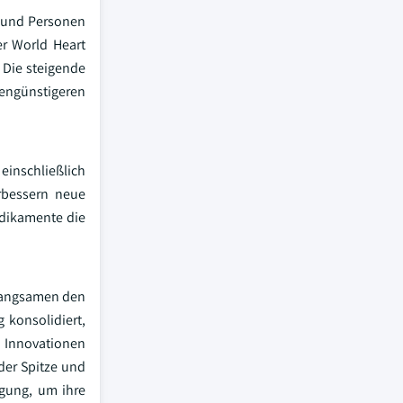
n und Personen
er World Heart
 Die steigende
engünstigeren
einschließlich
rbessern neue
edikamente die
rlangsamen den
 konsolidiert,
 Innovationen
der Spitze und
ngung, um ihre