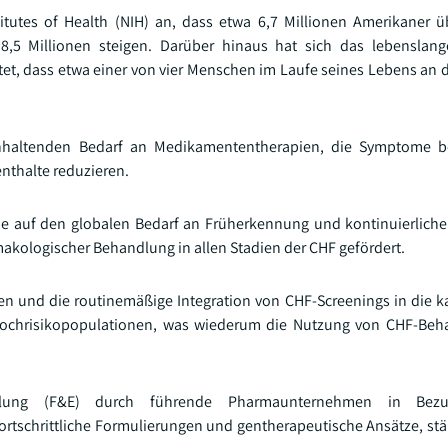
titutes of Health (NIH) an, dass etwa 6,7 Millionen Amerikaner 
8,5 Millionen steigen. Darüber hinaus hat sich das lebenslang
tet, dass etwa einer von vier Menschen im Laufe seines Lebens an 
nhaltenden Bedarf an Medikamententherapien, die Symptome b
thalte reduzieren.
me auf den globalen Bedarf an Früherkennung und kontinuierlich
kologischer Behandlung in allen Stadien der CHF gefördert.
en und die routinemäßige Integration von CHF-Screenings in die k
 Hochrisikopopulationen, was wiederum die Nutzung von CHF-Beh
cklung (F&E) durch führende Pharmaunternehmen in Bez
tschrittliche Formulierungen und gentherapeutische Ansätze, stä