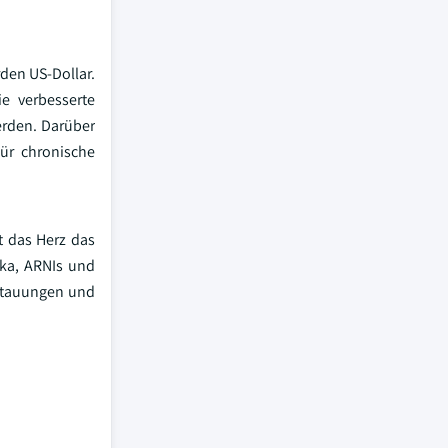
rden US-Dollar.
e verbesserte
erden. Darüber
ür chronische
t das Herz das
ika, ARNIs und
Stauungen und