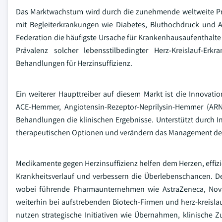
Das Marktwachstum wird durch die zunehmende weltweite Prä
mit Begleiterkrankungen wie Diabetes, Bluthochdruck und Adi
Federation die häufigste Ursache für Krankenhausaufenthalte
Prävalenz solcher lebensstilbedingter Herz-Kreislauf-E
Behandlungen für Herzinsuffizienz.
Ein weiterer Haupttreiber auf diesem Markt ist die Innovat
ACE-Hemmer, Angiotensin-Rezeptor-Neprilysin-Hemmer (ARNI
Behandlungen die klinischen Ergebnisse. Unterstützt durch I
therapeutischen Optionen und verändern das Management der 
Medikamente gegen Herzinsuffizienz helfen dem Herzen, eff
Krankheitsverlauf und verbessern die Überlebenschancen. De
wobei führende Pharmaunternehmen wie AstraZeneca, Nova
weiterhin bei aufstrebenden Biotech-Firmen und herz-kreislau
nutzen strategische Initiativen wie Übernahmen, klinische 