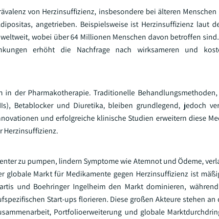
valenz von Herzinsuffizienz, insbesondere bei älteren Mensche
positas, angetrieben. Beispielsweise ist Herzinsuffizienz laut d
 weltweit, wobei über 64 Millionen Menschen davon betroffen sind.
rkrankungen erhöht die Nachfrage nach wirksameren und kost
ion in der Pharmakotherapie. Traditionelle Behandlungsmethoden, 
s), Betablocker und Diuretika, bleiben grundlegend, jedoch ve
nnovationen und erfolgreiche klinische Studien erweitern diese M
Herzinsuffizienz.
izienter zu pumpen, lindern Symptome wie Atemnot und Ödeme, ve
r globale Markt für Medikamente gegen Herzinsuffizienz ist mäßig
rtis und Boehringer Ingelheim den Markt dominieren, während
fspezifischen Start-ups florieren. Diese großen Akteure stehen an 
Zusammenarbeit, Portfolioerweiterung und globale Marktdurchdri