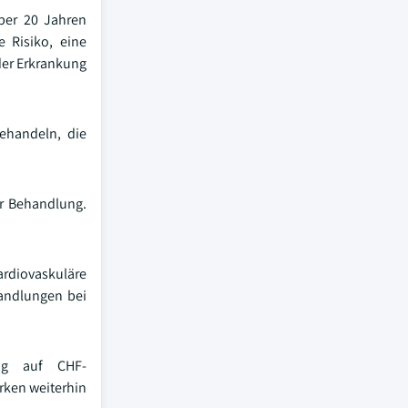
über 20 Jahren
e Risiko, eine
der Erkrankung
ehandeln, die
er Behandlung.
ardiovaskuläre
andlungen bei
ug auf CHF-
rken weiterhin