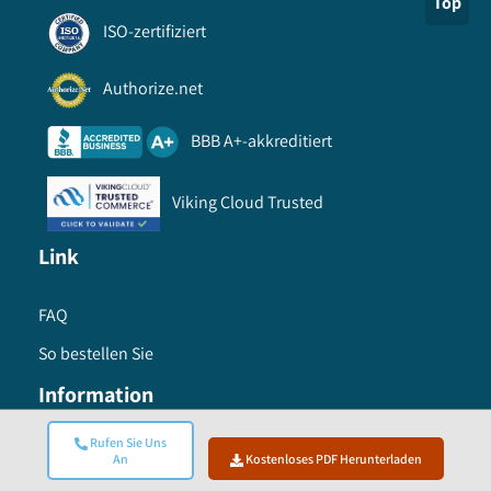
Top
ISO-zertifiziert
Authorize.net
BBB A+-akkreditiert
Viking Cloud Trusted
Link
FAQ
So bestellen Sie
Information
Rufen Sie Uns
Nutzungsbedingungen
An
Kostenloses PDF Herunterladen