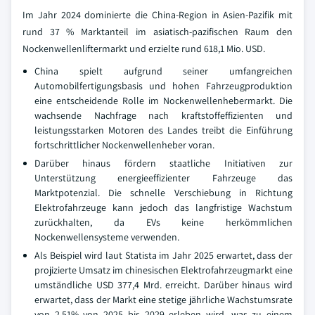
Im Jahr 2024 dominierte die China-Region in Asien-Pazifik mit
rund 37 % Marktanteil im asiatisch-pazifischen Raum den
Nockenwellenliftermarkt und erzielte rund 618,1 Mio. USD.
China spielt aufgrund seiner umfangreichen
Automobilfertigungsbasis und hohen Fahrzeugproduktion
eine entscheidende Rolle im Nockenwellenhebermarkt. Die
wachsende Nachfrage nach kraftstoffeffizienten und
leistungsstarken Motoren des Landes treibt die Einführung
fortschrittlicher Nockenwellenheber voran.
Darüber hinaus fördern staatliche Initiativen zur
Unterstützung energieeffizienter Fahrzeuge das
Marktpotenzial. Die schnelle Verschiebung in Richtung
Elektrofahrzeuge kann jedoch das langfristige Wachstum
zurückhalten, da EVs keine herkömmlichen
Nockenwellensysteme verwenden.
Als Beispiel wird laut Statista im Jahr 2025 erwartet, dass der
projizierte Umsatz im chinesischen Elektrofahrzeugmarkt eine
umständliche USD 377,4 Mrd. erreicht. Darüber hinaus wird
erwartet, dass der Markt eine stetige jährliche Wachstumsrate
von 2,51% von 2025 bis 2029 erleben wird, was zu einem