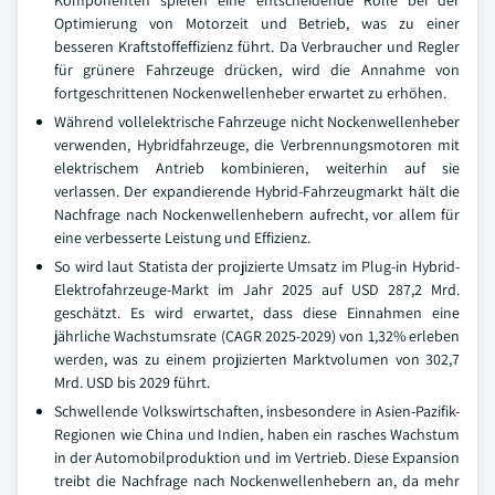
Komponenten spielen eine entscheidende Rolle bei der
Optimierung von Motorzeit und Betrieb, was zu einer
besseren Kraftstoffeffizienz führt. Da Verbraucher und Regler
für grünere Fahrzeuge drücken, wird die Annahme von
fortgeschrittenen Nockenwellenheber erwartet zu erhöhen.
Während vollelektrische Fahrzeuge nicht Nockenwellenheber
verwenden, Hybridfahrzeuge, die Verbrennungsmotoren mit
elektrischem Antrieb kombinieren, weiterhin auf sie
verlassen. Der expandierende Hybrid-Fahrzeugmarkt hält die
Nachfrage nach Nockenwellenhebern aufrecht, vor allem für
eine verbesserte Leistung und Effizienz.
So wird laut Statista der projizierte Umsatz im Plug-in Hybrid-
Elektrofahrzeuge-Markt im Jahr 2025 auf USD 287,2 Mrd.
geschätzt. Es wird erwartet, dass diese Einnahmen eine
jährliche Wachstumsrate (CAGR 2025-2029) von 1,32% erleben
werden, was zu einem projizierten Marktvolumen von 302,7
Mrd. USD bis 2029 führt.
Schwellende Volkswirtschaften, insbesondere in Asien-Pazifik-
Regionen wie China und Indien, haben ein rasches Wachstum
in der Automobilproduktion und im Vertrieb. Diese Expansion
treibt die Nachfrage nach Nockenwellenhebern an, da mehr