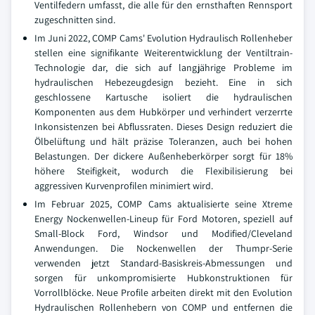
Ventilfedern umfasst, die alle für den ernsthaften Rennsport
zugeschnitten sind.
Im Juni 2022, COMP Cams' Evolution Hydraulisch Rollenheber
stellen eine signifikante Weiterentwicklung der Ventiltrain-
Technologie dar, die sich auf langjährige Probleme im
hydraulischen Hebezeugdesign bezieht. Eine in sich
geschlossene Kartusche isoliert die hydraulischen
Komponenten aus dem Hubkörper und verhindert verzerrte
Inkonsistenzen bei Abflussraten. Dieses Design reduziert die
Ölbelüftung und hält präzise Toleranzen, auch bei hohen
Belastungen. Der dickere Außenheberkörper sorgt für 18%
höhere Steifigkeit, wodurch die Flexibilisierung bei
aggressiven Kurvenprofilen minimiert wird.
Im Februar 2025, COMP Cams aktualisierte seine Xtreme
Energy Nockenwellen-Lineup für Ford Motoren, speziell auf
Small-Block Ford, Windsor und Modified/Cleveland
Anwendungen. Die Nockenwellen der Thumpr-Serie
verwenden jetzt Standard-Basiskreis-Abmessungen und
sorgen für unkompromisierte Hubkonstruktionen für
Vorrollblöcke. Neue Profile arbeiten direkt mit den Evolution
Hydraulischen Rollenhebern von COMP und entfernen die