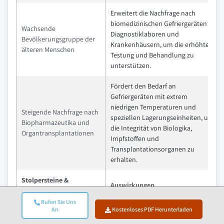
Erweitert die Nachfrage nach
biomedizinischen Gefriergeräten in
Wachsende
Diagnostiklaboren und
Bevölkerungsgruppe der
Krankenhäusern, um die erhöhte
älteren Menschen
Testung und Behandlung zu
unterstützen.
Fördert den Bedarf an
Gefriergeräten mit extrem
niedrigen Temperaturen und
Steigende Nachfrage nach
speziellen Lagerungseinheiten, um
Biopharmazeutika und
die Integrität von Biologika,
Organtransplantationen
Impfstoffen und
Transplantationsorganen zu
erhalten.
Stolpersteine &
Auswirkungen
Herausforderungen
Rufen Sie Uns
An
Kostenloses PDF Herunterladen
Präsenz einer großen
Intensiviert den Preiskampf und
Anzahl lokaler Anbieter,
kann sich auf die Verkäufe von