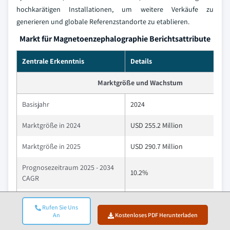
hochkarätigen Installationen, um weitere Verkäufe zu
generieren und globale Referenzstandorte zu etablieren.
Markt für Magnetoenzephalographie Berichtsattribute
Zentrale Erkenntnis
Details
Marktgröße und Wachstum
Basisjahr
2024
Marktgröße in 2024
USD 255.2 Million
Marktgröße in 2025
USD 290.7 Million
Prognosezeitraum 2025 - 2034
10.2%
CAGR
Marktgröße in 2034
USD 696.7 Million
Rufen Sie Uns
An
Kostenloses PDF Herunterladen
Wichtige Markttrends