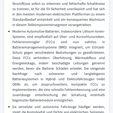
Stromflüsse sofort zu erkennen und fehlerhafte Schaltkreise
zu trennen, ist für die EV-Sicherheit unerlässlich und hat sich
in den meisten modernen elektrischen Plattformen zu einem
Standardbedarf entwickelt und ein konsequentes Wachstum
in diesem Teilkomponentensegment vorangetrieben.
Moderne Automotive-Batterien, insbesondere Lithium-Ionen-
Systeme, sind empfindlich auf Über- und Kurzschlussrisiken.
Fehlerstromregler (FCCs) sind nun nahtlos in
Batteriemanagementsysteme (BMS) integriert, um Echtzeit-
Schutz gegen verschiedene Bedrohungen zu gewährleisten.
Diese FCCs verhindern Überhitzung, Wärmeabfluss und
Energieleckage, indem beschädigte Leitungen getrennt
werden, bevor die Batterie Schäden erleidet. Die steigende
Nachfrage nach sichereren und langlebigeren
Batteriesystemen in Hybrid- und Elektrofahrzeugen treibt
OEMs an, um anspruchsvollere, kompakte FCCs zu
implementieren, die eine schnelle Fehlererkennung und eine
zuverlässige Unterbrechung der Schaltung innerhalb
begrenzter Batteriemodule ermöglichen.
Da vernetzte und autonome Fahrzeuge häufiger werden,
steigt die Komplexität und Dichte von elektrischen Systemen.