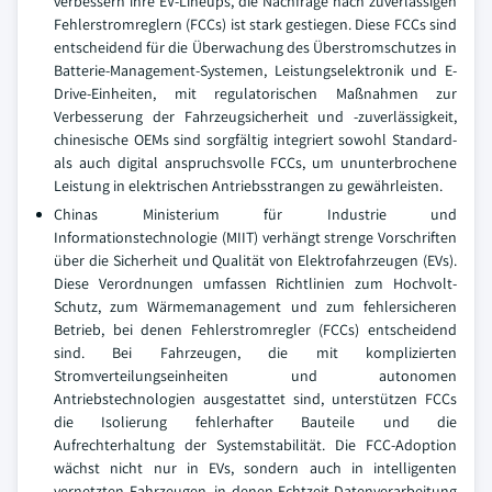
verbessern ihre EV-Lineups, die Nachfrage nach zuverlässigen
Fehlerstromreglern (FCCs) ist stark gestiegen. Diese FCCs sind
entscheidend für die Überwachung des Überstromschutzes in
Batterie-Management-Systemen, Leistungselektronik und E-
Drive-Einheiten, mit regulatorischen Maßnahmen zur
Verbesserung der Fahrzeugsicherheit und -zuverlässigkeit,
chinesische OEMs sind sorgfältig integriert sowohl Standard-
als auch digital anspruchsvolle FCCs, um ununterbrochene
Leistung in elektrischen Antriebsstrangen zu gewährleisten.
Chinas Ministerium für Industrie und
Informationstechnologie (MIIT) verhängt strenge Vorschriften
über die Sicherheit und Qualität von Elektrofahrzeugen (EVs).
Diese Verordnungen umfassen Richtlinien zum Hochvolt-
Schutz, zum Wärmemanagement und zum fehlersicheren
Betrieb, bei denen Fehlerstromregler (FCCs) entscheidend
sind. Bei Fahrzeugen, die mit komplizierten
Stromverteilungseinheiten und autonomen
Antriebstechnologien ausgestattet sind, unterstützen FCCs
die Isolierung fehlerhafter Bauteile und die
Aufrechterhaltung der Systemstabilität. Die FCC-Adoption
wächst nicht nur in EVs, sondern auch in intelligenten
vernetzten Fahrzeugen, in denen Echtzeit-Datenverarbeitung