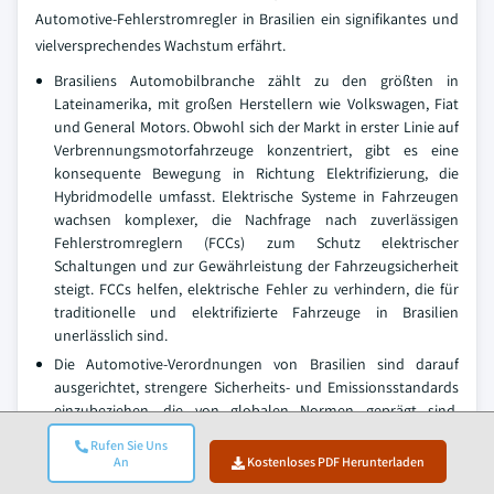
Automotive-Fehlerstromregler in Brasilien ein signifikantes und
vielversprechendes Wachstum erfährt.
Brasiliens Automobilbranche zählt zu den größten in
Lateinamerika, mit großen Herstellern wie Volkswagen, Fiat
und General Motors. Obwohl sich der Markt in erster Linie auf
Verbrennungsmotorfahrzeuge konzentriert, gibt es eine
konsequente Bewegung in Richtung Elektrifizierung, die
Hybridmodelle umfasst. Elektrische Systeme in Fahrzeugen
wachsen komplexer, die Nachfrage nach zuverlässigen
Fehlerstromreglern (FCCs) zum Schutz elektrischer
Schaltungen und zur Gewährleistung der Fahrzeugsicherheit
steigt. FCCs helfen, elektrische Fehler zu verhindern, die für
traditionelle und elektrifizierte Fahrzeuge in Brasilien
unerlässlich sind.
Die Automotive-Verordnungen von Brasilien sind darauf
ausgerichtet, strengere Sicherheits- und Emissionsstandards
einzubeziehen, die von globalen Normen geprägt sind.
Organisationen wie INMETRO (nationales Institut für
Rufen Sie Uns
Metrologie, Qualität und Technologie) und das brasilianische
An
Kostenloses PDF Herunterladen
Ministerium für Verkehr haben Sicherheitsprotokolle