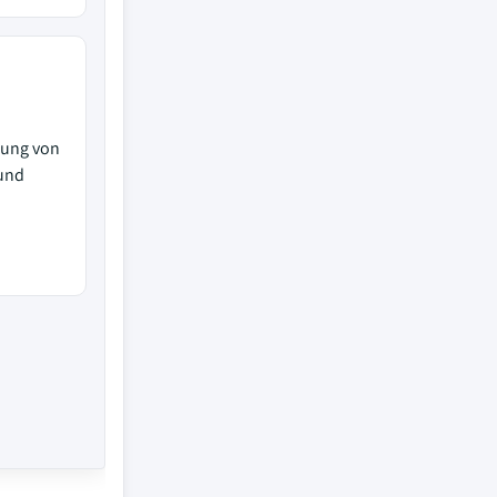
gung von
und