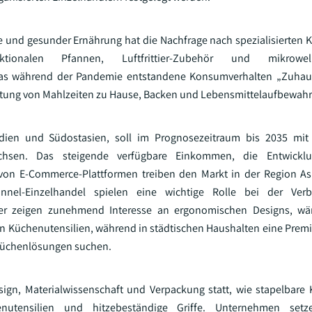
e und gesunder Ernährung hat die Nachfrage nach spezialisierten 
ktionalen Pfannen, Luftfrittier-Zubehör und mikrowell
das während der Pandemie entstandene Konsumverhalten „Zuhaus
itung von Mahlzeiten zu Hause, Backen und Lebensmittelaufbewahr
ndien und Südostasien, soll im Prognosezeitraum bis 2035 mit 
achsen. Das steigende verfügbare Einkommen, die Entwickl
n E-Commerce-Plattformen treiben den Markt in der Region Asie
nnel-Einzelhandel spielen eine wichtige Rolle bei der Ver
her zeigen zunehmend Interesse an ergonomischen Designs, wär
llen Küchenutensilien, während in städtischen Haushalten eine Prem
 Küchenlösungen suchen.
gn, Materialwissenschaft und Verpackung statt, wie stapelbare 
nutensilien und hitzebeständige Griffe. Unternehmen set