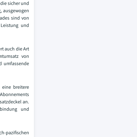
 die sicher und
ig, ausgewogen
rades sind von
 Leistung und
t auch die Art
mtumsatz von
nd umfassende
eine breitere
ch Abonnements
satzdeckel an.
erbindung und
ch-pazifischen