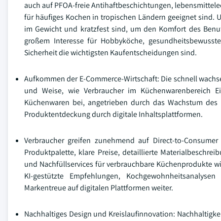
auch auf PFOA-freie Antihaftbeschichtungen, lebensmittelech
für häufiges Kochen in tropischen Ländern geeignet sind
im Gewicht und kratzfest sind, um den Komfort des Benut
großem Interesse für Hobbyköche, gesundheitsbewusst
Sicherheit die wichtigsten Kaufentscheidungen sind.
Aufkommen der E-Commerce-Wirtschaft: Die schnell wachsende
und Weise, wie Verbraucher im Küchenwarenbereich 
Küchenwaren bei, angetrieben durch das Wachstum des mo
Produktentdeckung durch digitale Inhaltsplattformen.
Verbraucher greifen zunehmend auf Direct-to-Consumer (
Produktpalette, klare Preise, detaillierte Materialbesc
und Nachfüllservices für verbrauchbare Küchenprodukte w
KI-gestützte Empfehlungen, Kochgewohnheitsanalysen
Markentreue auf digitalen Plattformen weiter.
Nachhaltiges Design und Kreislaufinnovation: Nachhaltigke