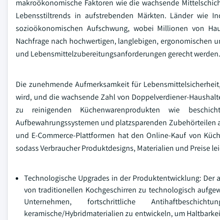
makroökonomische Faktoren wie die wachsende Mittelschich
Lebensstiltrends in aufstrebenden Märkten. Länder wie I
sozioökonomischen Aufschwung, wobei Millionen von Haus
Nachfrage nach hochwertigen, langlebigen, ergonomischen 
und Lebensmittelzubereitungsanforderungen gerecht werden
Die zunehmende Aufmerksamkeit für Lebensmittelsicherheit
wird, und die wachsende Zahl von Doppelverdiener-Haushalte
zu reinigenden Küchenwarenprodukten wie beschichtun
Aufbewahrungssystemen und platzsparenden Zubehörteilen 
und E-Commerce-Plattformen hat den Online-Kauf von Küch
sodass Verbraucher Produktdesigns, Materialien und Preise le
Technologische Upgrades in der Produktentwicklung: Der a
von traditionellen Kochgeschirren zu technologisch aufge
Unternehmen, fortschrittliche Antihaftbeschi
keramische/Hybridmaterialien zu entwickeln, um Haltbarkeit