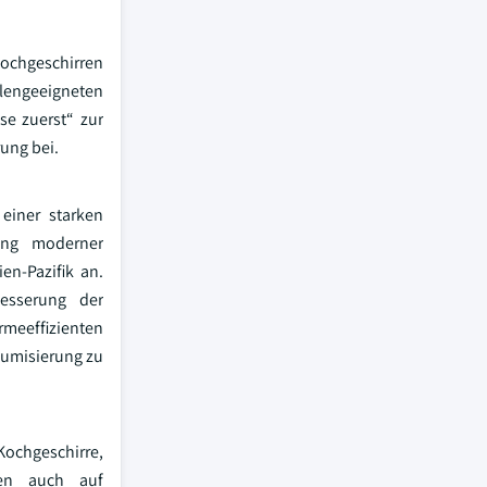
Kochgeschirren
engeeigneten
e zuerst“ zur
ung bei.
einer starken
ung moderner
n-Pazifik an.
besserung der
meeffizienten
iumisierung zu
Kochgeschirre,
zen auch auf