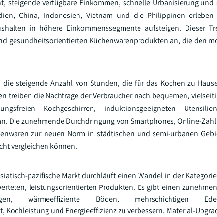
t, steigende verfügbare Einkommen, schnelle Urbanisierung und 
ndien, China, Indonesien, Vietnam und die Philippinen erleben
halten in höhere Einkommenssegmente aufsteigen. Dieser Tre
und gesundheitsorientierten Küchenwarenprodukten an, die den m
.
, die steigende Anzahl von Stunden, die für das Kochen zu Haus
n treiben die Nachfrage der Verbraucher nach bequemen, vielseiti
gsfreien Kochgeschirren, induktionsgeeigneten Utensilie
an. Die zunehmende Durchdringung von Smartphones, Online-Zah
enwaren zur neuen Norm in städtischen und semi-urbanen Gebi
icht vergleichen können.
siatisch-pazifische Markt durchläuft einen Wandel in der Kategor
werteten, leistungsorientierten Produkten. Es gibt einen zunehme
chtungen, wärmeeffiziente Böden, mehrschichtigen Ed
, Kochleistung und Energieeffizienz zu verbessern. Material-Upgra