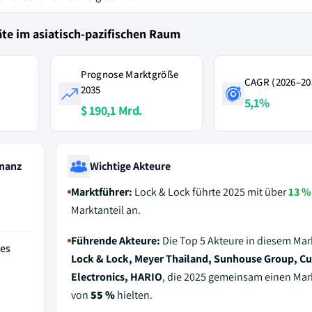
te im asiatisch-pazifischen Raum
Prognose Marktgröße
CAGR (2026–20
2035
5,1%
$ 190,1 Mrd.
nanz
Wichtige Akteure
Marktführer:
Lock & Lock führte 2025 mit über
13 %
Marktanteil an.
Führende Akteure:
Die Top 5 Akteure in diesem Mar
des
Lock & Lock, Meyer Thailand, Sunhouse Group, C
Electronics, HARIO
, die 2025 gemeinsam einen Mark
von
55 %
hielten.