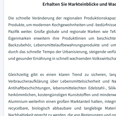
Erhalten Sie Markteinblicke und W
Die schnelle Veränderung der regionalen Produktionskapazit
Produkte, um modernen Kochgewohnheiten und -bedürfnissen g
Pazifik weiter. Große globale und regionale Marken wie Tef
Eigenmarken erweitern ihre Produktlinien um beschichtet
Backzubehör, Lebensmittelaufbewahrungsprodukte und umwe
durch das schnelle Tempo der Urbanisierung, steigende ve
und gesunder Ernährung in schnell wachsenden Volkswirtscha
Gleichzeitig gibt es einen klaren Trend zu sicheren, la
Verbraucheraufklärung über Lebensmittelsicherheit und N
Antihaftbeschichtungen, lebensmittelechten Edelstahl-, S
herkömmlichen, kostengünstigen Kunststoffen und minderwert
Aluminium weiterhin einen großen Marktanteil halten, integr
recycelbare, biologisch abbaubare und langlebige Mate
Nachhaltigkeit gerecht zu werden, die von Regierungen und or