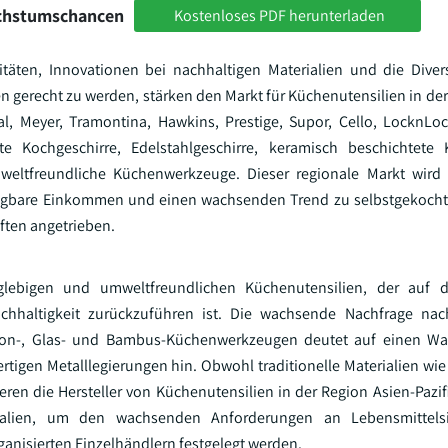
achstumschancen
Kostenloses PDF herunterladen
äten, Innovationen bei nachhaltigen Materialien und die Divers
erecht zu werden, stärken den Markt für Küchenutensilien in der
al, Meyer, Tramontina, Hawkins, Prestige, Supor, Cello, LocknL
e Kochgeschirre, Edelstahlgeschirre, keramisch beschichtete K
ltfreundliche Küchenwerkzeuge. Dieser regionale Markt wird 
rfügbare Einkommen und einen wachsenden Trend zu selbstgekocht
ften angetrieben.
nglebigen und umweltfreundlichen Küchenutensilien, der auf d
achhaltigkeit zurückzuführen ist. Die wachsende Nachfrage nac
ilikon-, Glas- und Bambus-Küchenwerkzeugen deutet auf einen W
igen Metalllegierungen hin. Obwohl traditionelle Materialien wie
ieren die Hersteller von Küchenutensilien in der Region Asien-Paz
rialien, um den wachsenden Anforderungen an Lebensmittels
ganisierten Einzelhändlern festgelegt werden.