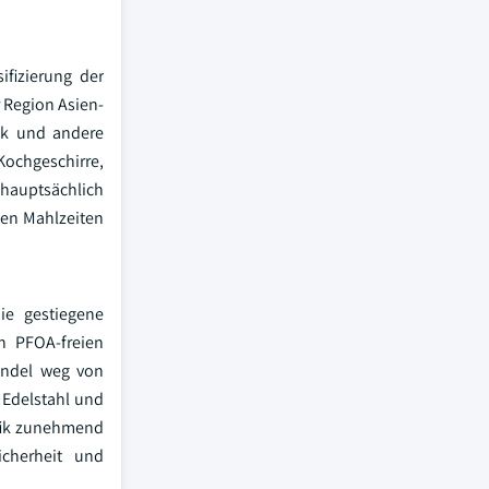
ifizierung der
 Region Asien-
ock und andere
ochgeschirre,
hauptsächlich
en Mahlzeiten
ie gestiegene
h PFOA-freien
andel weg von
 Edelstahl und
ifik zunehmend
icherheit und