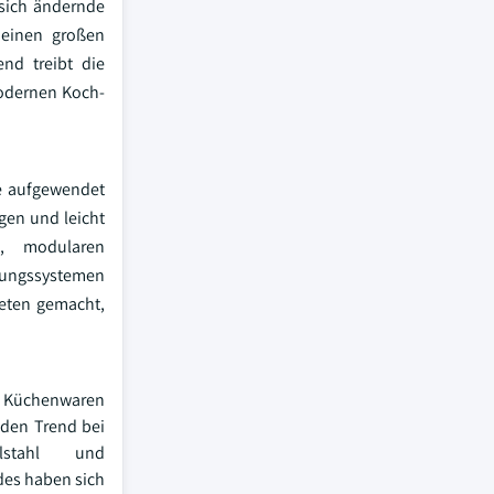
sich ändernde
 einen großen
nd treibt die
odernen Koch-
e aufgewendet
gen und leicht
n, modularen
lungssystemen
eten gemacht,
ie Küchenwaren
nden Trend bei
elstahl und
des haben sich