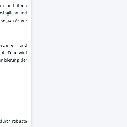
ern und ihren
wingliche und
 Region Asien-
eschirre und
chließend wird
onisierung der
 durch robuste