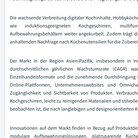
Die wachsende Verbreitung digitaler Kochinhalte, Hobbyköch
wie induktionsgeeigneten Kochgeschirren, multifun
Aufbewahrungsbehältern weiter angekurbelt. Zudem trägt 
anhaltenden Nachfrage nach Küchenutensilien für die Zubere
Der Markt in der Region Asien-Pazifik, insbesondere in I
durchschnittlichen jährlichen Wachstumsrate (CAGR) w
Einzelhandelsformate und die zunehmende Durchdringung vo
Online-Plattformen, Unternehmenswebsites und Omnicha
Zugänglichkeit und Sichtbarkeit von Produkten. Verbrauc
Kochgeschirren, leicht zu reinigenden Materialien und stilvo
beobachten ist, die nach langlebigen und designorientierten
Innovationen auf dem Markt finden in Bezug auf Produktdesi
modulare Aufbewahrungslösungen, platzsparende Küche