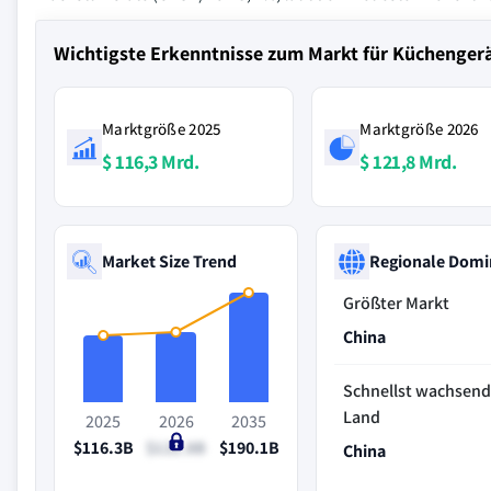
Wichtigste Erkenntnisse zum Markt für Küchengerä
Marktgröße 2025
Marktgröße 2026
$ 116,3 Mrd.
$ 121,8 Mrd.
Market Size Trend
Regionale Domi
Größter Markt
China
Schnellst wachsen
Land
2025
2026
2035
$116.3B
$121.8B
$190.1B
China