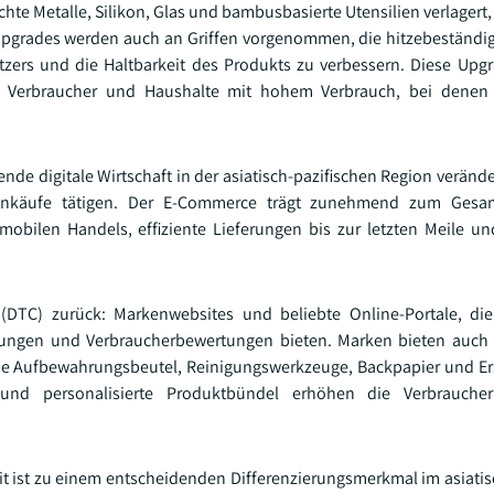
te Metalle, Silikon, Glas und bambusbasierte Utensilien verlagert,
. Upgrades werden auch an Griffen vorgenommen, die hitzebeständ
zers und die Haltbarkeit des Produkts zu verbessern. Diese Upg
e Verbraucher und Haushalte mit hohem Verbrauch, bei denen
 digitale Wirtschaft in der asiatisch-pazifischen Region veränder
Einkäufe tätigen. Der E-Commerce trägt zunehmend zum Gesa
bilen Handels, effiziente Lieferungen bis zur letzten Meile u
DTC) zurück: Markenwebsites und beliebte Online-Portale, die 
hreibungen und Verbraucherbewertungen bieten. Marken bieten au
ie Aufbewahrungsbeutel, Reinigungswerkzeuge, Backpapier und Er
 und personalisierte Produktbündel erhöhen die Verbrauch
it ist zu einem entscheidenden Differenzierungsmerkmal im asiatis