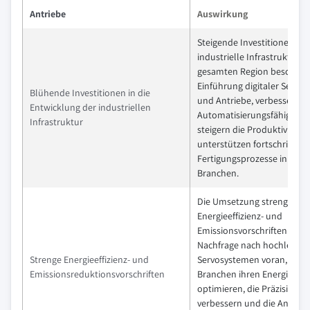
Antriebe
Auswirkung
Steigende Investitionen in 
industrielle Infrastruktur in
gesamten Region beschleun
Einführung digitaler Serv
Blühende Investitionen in die
und Antriebe, verbessern d
Entwicklung der industriellen
Automatisierungsfähigkeite
Infrastruktur
steigern die Produktivität 
unterstützen fortschrittlic
Fertigungsprozesse in vers
Branchen.
Die Umsetzung strenger
Energieeffizienz- und
Emissionsvorschriften treib
Nachfrage nach hochleistu
Strenge Energieeffizienz- und
Servosystemen voran, soda
Emissionsreduktionsvorschriften
Branchen ihren Energiever
optimieren, die Präzisionsk
verbessern und die Anford