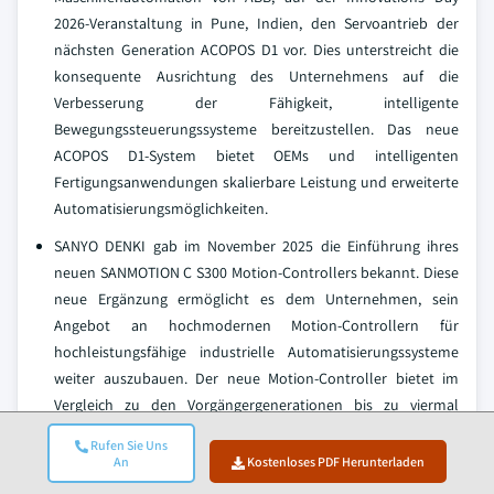
2026-Veranstaltung in Pune, Indien, den Servoantrieb der
nächsten Generation ACOPOS D1 vor. Dies unterstreicht die
konsequente Ausrichtung des Unternehmens auf die
Verbesserung der Fähigkeit, intelligente
Bewegungssteuerungssysteme bereitzustellen. Das neue
ACOPOS D1-System bietet OEMs und intelligenten
Fertigungsanwendungen skalierbare Leistung und erweiterte
Automatisierungsmöglichkeiten.
SANYO DENKI gab im November 2025 die Einführung ihres
neuen SANMOTION C S300 Motion-Controllers bekannt. Diese
neue Ergänzung ermöglicht es dem Unternehmen, sein
Angebot an hochmodernen Motion-Controllern für
hochleistungsfähige industrielle Automatisierungssysteme
weiter auszubauen. Der neue Motion-Controller bietet im
Vergleich zu den Vorgängergenerationen bis zu viermal
bessere Steuerungsleistung. Weitere Vorteile sind
Rufen Sie Uns
Skalierbarkeit, erweiterte Sicherheit, Hochgeschwindigkeits-
An
Kostenloses PDF Herunterladen
EtherCAT-Kommunikation und synchronisierte