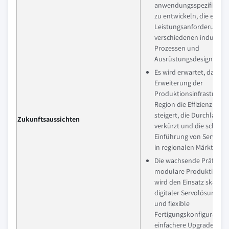
anwendungsspezifische
zu entwickeln, die einzig
Leistungsanforderungen
verschiedenen industrie
Prozessen und
Ausrüstungsdesigns erfü
Es wird erwartet, dass di
Erweiterung der
Produktionsinfrastruktur
Region die Effizienz der 
steigert, die Durchlaufze
Zukunftsaussichten
verkürzt und die schnell
Einführung von Servote
in regionalen Märkten un
Die wachsende Präferenz
modulare Produktionss
wird den Einsatz skalier
digitaler Servolösungen
und flexible
Fertigungskonfiguration
einfachere Upgrades bei 