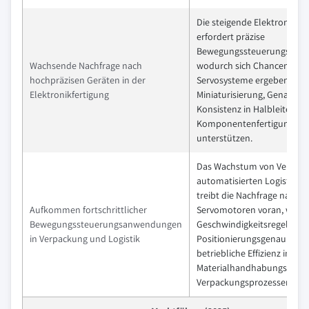
Die steigende Elektronikpr
erfordert präzise
Bewegungssteuerungslösu
Wachsende Nachfrage nach
wodurch sich Chancen für d
hochpräzisen Geräten in der
Servosysteme ergeben, die
Elektronikfertigung
Miniaturisierung, Genauigk
Konsistenz in Halbleiter- u
Komponentenfertigungspr
unterstützen.
Das Wachstum von Verpack
automatisierten Logistiks
treibt die Nachfrage nach
Aufkommen fortschrittlicher
Servomotoren voran, was p
Bewegungssteuerungsanwendungen
Geschwindigkeitsregelung,
in Verpackung und Logistik
Positionierungsgenauigkei
betriebliche Effizienz in
Materialhandhabungs- und
Verpackungsprozessen ermö