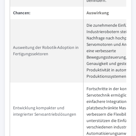
behindern.
Chancen:
Auswirkung
Die zunehmende Einführun
Industrierobotern steigert 
Nachfrage nach hochpräzis
Servomotoren und Antrieb
Ausweitung der Robotik-Adoption in
eine verbesserte
Fertigungssektoren
Bewegungssteuerung, höh
Genauigkeit und gesteigert
Produktivität in automatisi
Produktionssystemen ermög
Fortschritte in der kompak
Servotechnik ermöglichen 
einfachere Integration in
Entwicklung kompakter und
platzbeschränkte Maschine
integrierter Servoantriebslösungen
verbessern die Flexibilität 
unterstützen die Einführun
verschiedenen industrielle
Automatisierungsanwendu