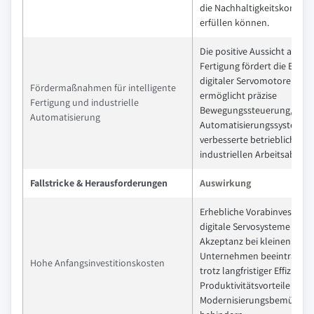
die Nachhaltigkeitskonform
erfüllen können.
Die positive Aussicht auf in
Fertigung fördert die Einfü
digitaler Servomotoren und
Fördermaßnahmen für intelligente
ermöglicht präzise
Fertigung und industrielle
Bewegungssteuerung, Integ
Automatisierung
Automatisierungssystemen
verbesserte betriebliche Eff
industriellen Arbeitsabläuf
Fallstricke & Herausforderungen
Auswirkung
Erhebliche Vorabinvestition
digitale Servosysteme könn
Akzeptanz bei kleinen und 
Unternehmen beeinträchti
Hohe Anfangsinvestitionskosten
trotz langfristiger Effizienz
Produktivitätsvorteile
Modernisierungsbemühun