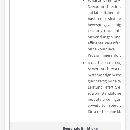
Panasonic MINAS A7-
Servoumrichter integrier
auf künstlicher Intellige
basierende Abstimmung
Bewegungsgenauigkeit 
Leistung, unterstützen vi
Anwendungen und ermö
effiziente, vereinfachte 
ohne komplexe
Programmieranforderun
Nidec bietet die Digitax 
Servoumrichterserie, die
Systemdesign verbesser
gleichzeitig hohe dynam
Leistung liefert. Sie unte
sowohl standalone als 
modulare Konfiguration
erweiterten Steuerungsf
für verschiedene Motort
Regionale Einblicke