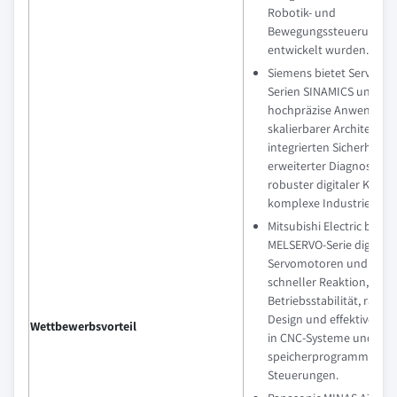
Robotik- und
Bewegungssteuerungspl
entwickelt wurden.
Siemens bietet Servolös
Serien SINAMICS und SIM
hochpräzise Anwendung
skalierbarer Architektur,
integrierten Sicherheits
erweiterter Diagnostik 
robuster digitaler Konnek
komplexe Industrieumg
Mitsubishi Electric bietet
MELSERVO-Serie digitale
Servomotoren und Verst
schneller Reaktion, kons
Betriebsstabilität, rau
Design und effektiver In
Wettbewerbsvorteil
in CNC-Systeme und
speicherprogrammierba
Steuerungen.