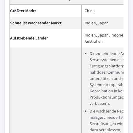
Größter Markt
China
Schnellst wachsender Markt
Indien, Japan
Indien, Japan, Indonesien,
Aufstrebende Länder
Australien
Die zunehmende Ausric
Servosystemen an digita
Fertigungsplattformen w
nahtlose Kommunikati
unterstützen und so die
Systeminteroperabilität 
Koordination in komple
Produktionsumgebung
verbessern.
Die wachsende Nachfrag
maßgeschneiderten
Servolösungen wird Hers
dazu veranlassen,