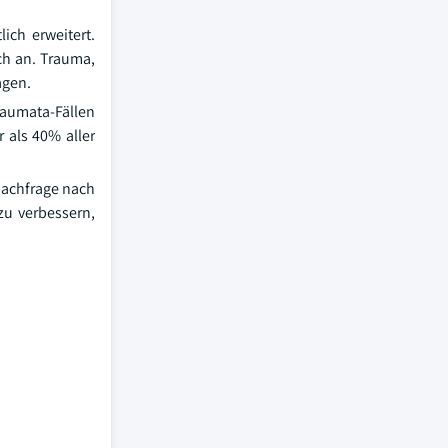
ich erweitert.
ch an. Trauma,
agen.
raumata-Fällen
 als 40% aller
Nachfrage nach
zu verbessern,