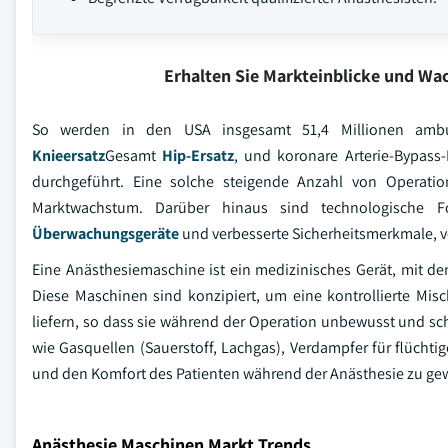
Erhalten Sie Markteinblicke und W
So werden in den USA insgesamt 51,4 Millionen ambul
Knieersatz
Gesamt
Hip-Ersatz
, und koronare Arterie-Bypass
durchgeführt. Eine solche steigende Anzahl von Operati
Marktwachstum. Darüber hinaus sind technologische Fo
Überwachungsgeräte
und verbesserte Sicherheitsmerkmale, ve
Eine Anästhesiemaschine ist ein medizinisches Gerät, mit dem
Diese Maschinen sind konzipiert, um eine kontrollierte Mi
liefern, so dass sie während der Operation unbewusst und 
wie Gasquellen (Sauerstoff, Lachgas), Verdampfer für flücht
und den Komfort des Patienten während der Anästhesie zu gew
Anästhesie Maschinen Markt Trends