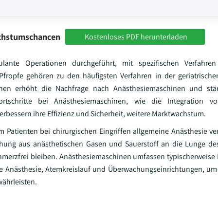
achstumschancen
Kostenloses PDF herunterladen
ante Operationen durchgeführt, mit spezifischen Verfahr
-Pfropfe gehören zu den häufigsten Verfahren in der geriatrisch
onen erhöht die Nachfrage nach Anästhesiemaschinen und stä
rtschritte bei Anästhesiemaschinen, wie die Integration 
rbessern ihre Effizienz und Sicherheit, weitere Marktwachstum.
 Patienten bei chirurgischen Eingriffen allgemeine Anästhesie ver
schung aus anästhetischen Gasen und Sauerstoff an die Lunge de
schmerzfrei bleiben. Anästhesiemaschinen umfassen typischerwei
ige Anästhesie, Atemkreislauf und Überwachungseinrichtungen, um 
ährleisten.