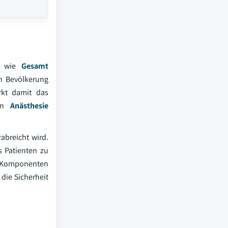
en wie
Gesamt
en Bevölkerung
rkt damit das
von
Anästhesie
abreicht wird.
s Patienten zu
se Komponenten
die Sicherheit