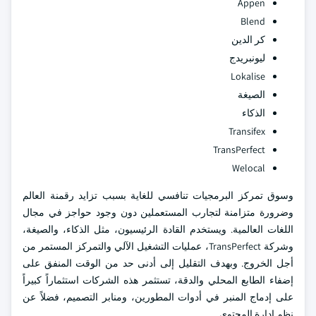
Appen
Blend
كر الدين
ليونبريدج
Lokalise
الصيغة
الذكاء
Transifex
TransPerfect
Welocal
وسوق تمركز البرمجيات تنافسي للغاية بسبب تزايد رقمنة العالم
وضرورة متزامنة لتجارب المستعملين دون وجود حواجز في مجال
اللغات العالمية. ويستخدم القادة الرئيسيون، مثل الذكاء، والصيغة،
وشركة TransPerfect، عمليات التشغيل الآلي والتمركز المستمر من
أجل الخروج. وبهدف التقليل إلى أدنى حد من الوقت المنفق على
إضفاء الطابع المحلي والدقة، تستثمر هذه الشركات استثماراً كبيراً
على إدماج المنبر في أدوات المطورين، ومنابر التصميم، فضلاً عن
نظم إدارة المحتوى.