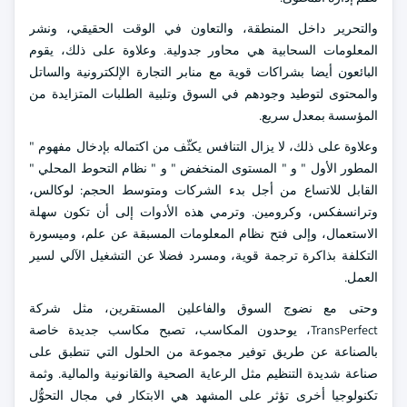
والتحرير داخل المنطقة، والتعاون في الوقت الحقيقي، ونشر
المعلومات السحابية هي محاور جدولية. وعلاوة على ذلك، يقوم
البائعون أيضا بشراكات قوية مع منابر التجارة الإلكترونية والساتل
والمحتوى لتوطيد وجودهم في السوق وتلبية الطلبات المتزايدة من
المؤسسة بمعدل سريع.
وعلاوة على ذلك، لا يزال التنافس يكثّف من اكتماله بإدخال مفهوم "
المطور الأول " و " المستوى المنخفض " و " نظام التحوط المحلي "
القابل للاتساع من أجل بدء الشركات ومتوسط الحجم: لوكالس،
وترانسفكس، وكرومين. وترمي هذه الأدوات إلى أن تكون سهلة
الاستعمال، وإلى فتح نظام المعلومات المسبقة عن علم، وميسورة
التكلفة بذاكرة ترجمة قوية، ومسرد فضلا عن التشغيل الآلي لسير
العمل.
وحتى مع نضوج السوق والفاعلين المستقرين، مثل شركة
TransPerfect، يوحدون المكاسب، تصبح مكاسب جديدة خاصة
بالصناعة عن طريق توفير مجموعة من الحلول التي تنطبق على
صناعة شديدة التنظيم مثل الرعاية الصحية والقانونية والمالية. وثمة
تكنولوجيا أخرى تؤثر على المشهد هي الابتكار في مجال التحوُّل