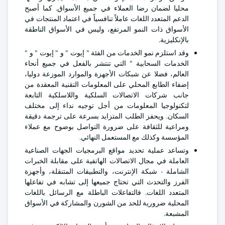
محليا لضمان رضا العملاء في جميع الأسواق. كما أصبح
الدعم المتعدد اللغات عاملاً تنافسياً في اعتماد المنتجات في
الأسواق ذات النمو المرتفع، وليس في الأسواق الناطقة
بالإنكليزية.
وقد استلزم نمو الخدمات من الفئة " إيوت " و " إيوت " و "
الخدمات السحابية " التي تنتشر بالفعل في جميع أنحاء
العالم، فضلا عن شبكات الأجهزة والموارد الموزعة دوليا،
إضفاء الطابع المحلي على المعلومات التقنية المعقدة من
جانب شركات الاتصالات السلكية واللاسلكية التابعة
لتكنولوجيا المعلومات من أجل توجيه نداء إلى مختلف
السكان. ويحفز الطلب المتزايد بسرعة على ترجمة دقيقة
ومراعية للثقافة على ضرورة التواصل بوضوح مع عملاء
المؤسسة وكذلك مع المستعمل النهائي.
وتساعد عملية تحديد مواقع البرمجيات الجهات الصناعية
العاملة في مجال الاتصالات الهاتفية على مقابلة الخبرات
الشاملة - شبكة الإنترنت، والتطبيقات المتنقلة، وأجهزة
الفرز والتحدث التي تحتاج جميعها إلى تشابه في تفاعلها
المتعدد اللغات. فالتفاعلات الباطلة مع الرسائل باللغات
المحلية ضرورية للحد من الشورن والمشاركة في الأسواق
المشبعة.