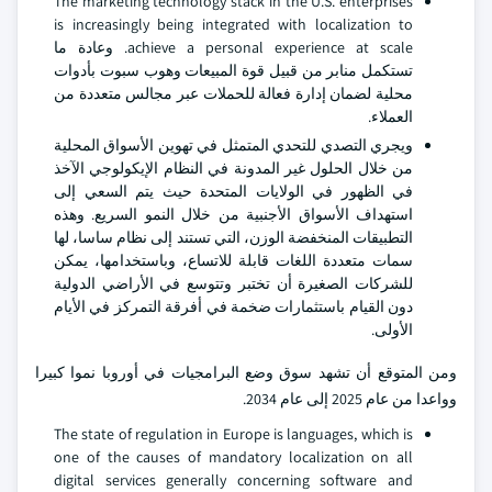
The marketing technology stack in the U.S. enterprises
is increasingly being integrated with localization to
achieve a personal experience at scale. وعادة ما
تستكمل منابر من قبيل قوة المبيعات وهوب سبوت بأدوات
محلية لضمان إدارة فعالة للحملات عبر مجالس متعددة من
العملاء.
ويجري التصدي للتحدي المتمثل في تهوين الأسواق المحلية
من خلال الحلول غير المدونة في النظام الإيكولوجي الآخذ
في الظهور في الولايات المتحدة حيث يتم السعي إلى
استهداف الأسواق الأجنبية من خلال النمو السريع. وهذه
التطبيقات المنخفضة الوزن، التي تستند إلى نظام ساسا، لها
سمات متعددة اللغات قابلة للاتساع، وباستخدامها، يمكن
للشركات الصغيرة أن تختبر وتتوسع في الأراضي الدولية
دون القيام باستثمارات ضخمة في أفرقة التمركز في الأيام
الأولى.
ومن المتوقع أن تشهد سوق وضع البرامجيات في أوروبا نموا كبيرا
وواعدا من عام 2025 إلى عام 2034.
The state of regulation in Europe is languages, which is
one of the causes of mandatory localization on all
digital services generally concerning software and