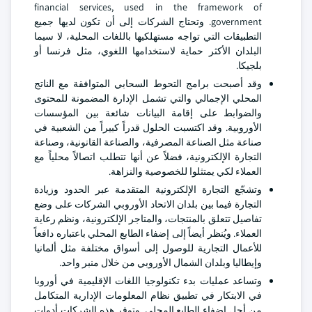
financial services, used in the framework of
government. وتحتاج الشركات إلى أن تكون لديها جميع
التطبيقات التي تواجه مستهلكيها باللغات المحلية، لا سيما
البلدان الأكثر حماية لاستخدامها اللغوي، مثل فرنسا أو
بلجيكا.
وقد أصبحت برامج التحوط السحابي المتوافقة مع الناتج
المحلي الإجمالي والتي تشمل الإدارة المضمونة للمحتوى
والضوابط على إقامة البيانات شائعة بين المؤسسات
الأوروبية. وقد اكتسبت الحلول قدراً كبيراً من الشعبية في
صناعة مثل الصناعة المصرفية، والصناعة القانونية، وصناعة
التجارة الإلكترونية، فضلاً عن أنها تتطلب اتصالاً محلياً مع
العملاء لكي يمتثلوا للخصوصية والنزاهة.
وتشجّع التجارة الإلكترونية المتقدمة عبر الحدود وزيادة
التجارة فيما بين بلدان الاتحاد الأوروبي الشركات على وضع
تفاصيل تتعلق بالمنتجات، والمتاجر الإلكترونية، ونظم رعاية
العملاء. ويُنظر أيضاً إلى إضفاء الطابع المحلي باعتباره دافعاً
للأعمال التجارية للوصول إلى أسواق مختلفة مثل ألمانيا
وإيطاليا وبلدان الشمال الأوروبي من خلال منبر واحد.
وتساعد عمليات بدء تكنولوجيا اللغات الإقليمية في أوروبا
في الابتكار في تطبيق نظام المعلومات الإدارية المتكامل
من أجل إضفاء الطابع المحلي. وتوفر هذه الشركات أدوات