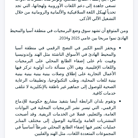
تسعى جاهدة إلى دعم اللغات الأوروبية ولهجاتها، التي تجد
تحدياً لهيكل اللغة السلافيكية والألمانية والرومانية من خلال
التشغيل الآلي الأذكى.
ومن المتوقع أن تشهد سوق وضع البرمجيات في منطقة آسيا والمحيط
الهادئ نموا مربحا بين عامي 2025 و2034.
ويحفز النمو الكبير في النضج الرقمي في منطقة آسيا
والمحيط الهادئ في الأسواق الناشئة مثل الهند وإندونيسيا
وفييت نام على إضفاء الطابع المحلي على البرمجيات
واللغات الإقليمية. وهي الآن مسألة ذات أولوية تركز فيها
الأعمال التجارية على إطلاق وصلات بينية بينية بينية بينية
بينية للغات المحلية، وطب التكنولوجيا، وتطبيقات الرعاية
الصحية للوصول إلى جماهير غير ناطقة بالإنكليزية لا تتلقى
خدمات كافية.
وتقوم بلدان الرابطة أيضا بتنفيذ مشاريع حكومية للإدماج
الرقمي، التي تيسر نشر البرمجيات المحلية في البوابات
العامة، والتعليم، فضلا عن الخدمات الريفية. وقد أصبحت
المشتريات العامة وإمكانية الوصول إلى مختلف المنابر
عمليات يُعتبر فيها إضفاء الطابع المحلي شرطاً أساسياً في
المجموعات المتعددة اللغات، مثل الهند والفلبين.