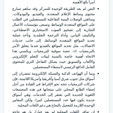
أمراً بالغ الأهمية.
النص لم يعد الطريقة الوحيدة للتمركز وقد ساهم تسارع
محتوى وسائط الإعلام المتعددة، والفيديو، والبودوكات،
وسائقي الوصلات البينية التفاعلية للمستعملين في الطلب
على المواقع المتعددة الوسائط. وتسعى مؤسسات الأعمال
التجارية إلى تضخيم الصوت الاستخباري الاصطناعي،
والتكييف البياني، وأداة الترجمة التقليدية. وتأخذ عملية
تحديد المواقع المتعددة الوسائط، إلى جانب خدمات
الاتصالات، مثل تحديد المواقع بالفيديو عندما يتعلق الأمر
بالبرمجيات UI، حصة سوقية للبرمجيات. ويكتسي هذا
الاتجاه أهمية خاصة بالنسبة لبيئات التعلم الإلكتروني
والألعاب والتسويق حيث يشكل التفاعل الثري للمحتوى
العامل الدافع الرئيسي لاستبقاء المستعملين.
وبما أن الهواتف الذكية والشبكة الإلكترونية تنتشران إلى
أسواق مثل جنوب شرق آسيا وأفريقيا وأمريكا اللاتينية، فإن
شركات البرمجيات تتجه نحو الإفراط في القيادة من أجل
إضفاء الطابع المحلي على منتجاتها في هذه المجتمعات
اللغوية الجديدة التي تفتقر إلى الخدمات. وهي أسواق
جديدة يكون فيها عدد المستعملين كبيرا، ولكن المعايير
الوحيدة اللازمة للتعجيل بالنجاح هي دعم اللغات المحلية.
إن توافر اللغات المحلية لم يعد خيارا، بل هو حاجة