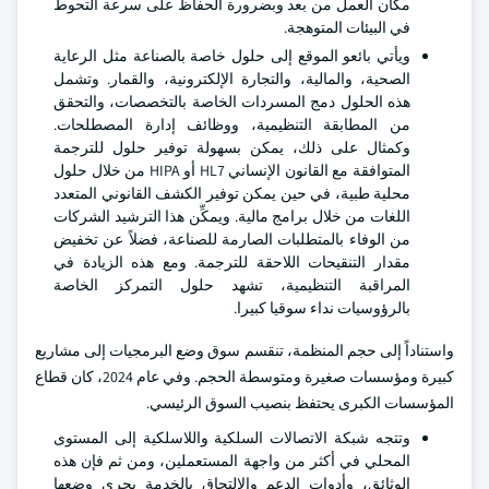
مكان العمل من بعد وبضرورة الحفاظ على سرعة التحوط
في البيئات المتوهجة.
ويأتي بائعو الموقع إلى حلول خاصة بالصناعة مثل الرعاية
الصحية، والمالية، والتجارة الإلكترونية، والقمار. وتشمل
هذه الحلول دمج المسردات الخاصة بالتخصصات، والتحقق
من المطابقة التنظيمية، ووظائف إدارة المصطلحات.
وكمثال على ذلك، يمكن بسهولة توفير حلول للترجمة
المتوافقة مع القانون الإنساني HL7 أو HIPA من خلال حلول
محلية طبية، في حين يمكن توفير الكشف القانوني المتعدد
اللغات من خلال برامج مالية. ويمكِّن هذا الترشيد الشركات
من الوفاء بالمتطلبات الصارمة للصناعة، فضلاً عن تخفيض
مقدار التنقيحات اللاحقة للترجمة. ومع هذه الزيادة في
المراقبة التنظيمية، تشهد حلول التمركز الخاصة
بالرؤوسيات نداء سوقيا كبيرا.
واستناداً إلى حجم المنظمة، تنقسم سوق وضع البرمجيات إلى مشاريع
كبيرة ومؤسسات صغيرة ومتوسطة الحجم. وفي عام 2024، كان قطاع
المؤسسات الكبرى يحتفظ بنصيب السوق الرئيسي.
وتتجه شبكة الاتصالات السلكية واللاسلكية إلى المستوى
المحلي في أكثر من واجهة المستعملين، ومن ثم فإن هذه
الوثائق، وأدوات الدعم والالتحاق بالخدمة يجري وضعها