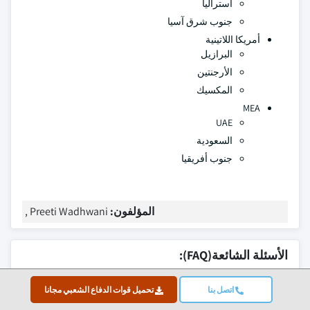
أستراليا
جنوب شرق آسيا
أمريكا اللاتينية
البرازيل
الأرجنتين
المكسيك
MEA
UAE
السعودية
جنوب أفريقيا
المؤلفون:
Preeti Wadhwani ,
الأسئلة الشائعة(FAQ):
كم حجم سوق وضع البرامج؟?
اتصل بنا
تحميل قوات الدفاع الشعبي مجانا