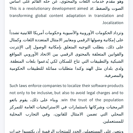
وهو مقدم خدمات اللغات والمحتوى، عن حله القائم على أساس
الصوت والضغط. This is a revolutionary development aimed at
transforming global content adaptation in translation and
localization.
وتزداد الحكومات الأوروبية والآسيوية وحكومات أمريكا اللاتينية تشدداً
على إمكانية وصولها الرقمي ومعايير الامتثال المتعددة اللغات. وكمثال
على ذلك، يتطلب التوجيه المتعلق بإمكانية الوصول إلى الإنترنت
والقوانين المتعلقة بالمحتوى الرقمي بين الاتحاد الأوروبي المواقع
الشبكية والتطبيقات التي تتاح للسكان لكي يُدعموا بلغات المنطقة.
ولدى بلدان مثل الهند وكندا متطلبات مماثلة للتطبيقات الحكومية
والمصرفية.
Such laws enforce companies to localize their software products
not only to be inclusive, but also to avoid legal charges and to
win the trust of the population. وبناء على ذلك، يقوم بائعو
البرمجيات وشركاتها باستثمارات في الاستراتيجيات العامة للتمركز
المحلي التي تضمن الامتثال للقانون، وفي التجارب المحلية
للمستعملين.
ويتعين على المستعملين الجدد للمنتجات الرقمية أن يكتسبوا خبرات