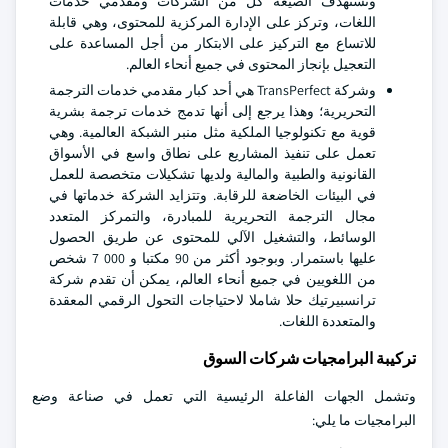
وتستهدف الصيغة كل من الشركات ومقدمي خدمات
اللغات، وتركز على الإدارة المركزية للمحتوى، وهي قابلة
للاتساع مع التركيز على الابتكار من أجل المساعدة على
التعجيل بإنجاز المحتوى في جميع أنحاء العالم.
وشركة TransPerfect هي أحد كبار مقدمي خدمات الترجمة
التحريرية؛ وهذا يرجع إلى أنها تدمج خدمات ترجمة بشرية
قوية مع تكنولوجيا الملكية مثل منبر الشبكة العالمية. وهي
تعمل على تنفيذ المشاريع على نطاق واسع في الأسواق
القانونية والطبية والمالية ولديها تشكيلات متخصصة للعمل
في البيئات الخاضعة للرقابة. وتتزايد الشركة خدماتها في
مجال الترجمة التحريرية للمبادرة، والتمركز المتعدد
الوسائط، والتشغيل الآلي للمحتوى عن طريق الحصول
عليها باستمرار. وبوجود أكثر من 90 مكتبا و 000 7 شخص
من اللغويين في جميع أنحاء العالم، يمكن أن تقدم شركة
ترانسبيرتيك حلا شاملا لاحتياجات التحول الرقمي المعقدة
والمتعددة اللغات.
تركيبة البرامجيات شركات السوق
وتشمل الجهات الفاعلة الرئيسية التي تعمل في صناعة وضع
البرامجيات ما يلي: