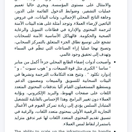
والامتثال على مستوى المؤسسة. ويجري حاليا تعميم
عمليات التشفير، وضوابط الدخول القائمة على الدور،
وجاهة الناتج المحلي الإجمالي، وثبات البيانات، في عروض
البائعين لإرضاء العملاء. وتوجد أمثلة على هذه البيئات الآمنة
لترجمة المحتوى والإدارة في قطاعات التمويل والرعاية
الصحية والحكومة. فالهياكل الأساسية الآمنة للسحابات
تشجع على توسيع نطاق الجزء المتعلق بالتمركز السحابي،
وتصبح نهجا عمليا إزاء الصناعات التي تنظّم في السماء
وتهدف إلى تحقيق وجود عالمي.
وأصبحت أدوات إضفاء الطابع المحلي جزءاً أكمل من منابر
" ساسا " الكبرى مثل قوة المبيعات، و " هوب سبوت " ، و "
إدوارد تكلود " . وتتيح هذه التكاملات الترجمة ونشرها في
البيئات السحابية للتسويق والمبيعات ومضمون الدعم.
ويستطيع المستعملون القيام آليا بتدفقات المحتوى المتعدد
اللغات على صفحات الهبوط، والبريد الإلكتروني، وبوّابة
العملاء دون تغيير البرامج. وهذا الإحساس بالقابلية للتشغيل
المتبادل السلس يؤدي إلى زيادة تمركز الغيوم في الأعمال
التجارية الرقمية الأولى بمحتوى متعدد اللغات، والرغبة في
تنسيق تقديم المحتوى المتعدد اللغات لها عبر تدفق متزايد
باستمرار لنقاط لمس العملاء.
The ability to scale up the infrastructure to handle