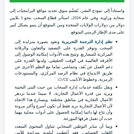
واستناداً إلى نموذج النشر، تُقسَّم سوق تحديد مواقع البرامجيات إلى
سحابة وزاوية. وفي عام 2024، استأثر قطاع السحب بنحو 3 بلايين
دولار من دولارات الولايات المتحدة ومن المتوقع أن ينمو بشكل كبير
على مدى الإطار الزمني المتوقع.
نظم إدارة الترجمة التحريرية
وتعود بصورة متزايدة إلى
السحب وتوفر القدرة على التصعيد والتعاون والرقابة
المركزية للمشاريع. وتتيح هذه الأدوات إمكانية الوصول إلى
الأفرقة العالمية في الوقت الحقيقي، ولديها القدرة على
دعم العمل عن بُعد، وتتماشى تماما مع النظم الأخرى عن
طريق الاندماج في نظام الرصد المركزي، والمستودعات
الرمزية، وخطوط الأنابيب CI/CD.
ويقل تكلفة خدمات إدارة السحاب من حيث البنى التحتية
ويزيد من قدرة الأعمال التجارية، لا سيما عندما تزدهر
الأعمال التجارية في مناطق مختلفة. ويتسارع هذا الاتجاه
لأن الأعمال التجارية تريد فقط أن تكون أسرع وأكثر مرونة
وأن تتاح لها دائما إمكانية الحصول على أدوات محلية مهما
حدث أن تعمل فرقها الموزعة.
وبما أن منابر التوطين السحابي تتناول المحتوى المتعدد
اللغات الحساس، فقد أعطيت أولوية متزايدة للأمن