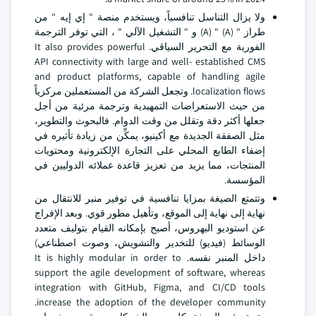
ولا يزال التناسل تنافسياً، ويستخدم منصة " إي إيه " من
طراز " (A) " (A) و " التشغيل الآلي " ، التي توفر الترجمة
الفورية مع التحرير السياقي. It also provides powerful
API connectivity with large and well- established CMS
and product platforms, capable of handling agile
localization flows. وتجعل الشركة من المستعملين مركزياً
من حيث الاستعراضات التمهيدية وترجمة مرئية من أجل
جعلها أكثر دقة وتقلل من وقت الدوام. فالبحوث والتطوير،
مثل الصفقة الجديدة مع أكينيو، يمكِّن من زيادة تأثيره في
إضفاء الطابع المحلي على التجارة الإلكترونية ومحتويات
المنتجات، مما يزيد من تعزيز قاعدة عملائه الدوليين في
المؤسسة.
وتتمتع الصيغة بمزايا تنافسية في توفير منبر للانتقال من
نهاية إلى نهاية إلى الموقع، وتأهيل مطور قوي. وبعد الإفراج
عن استوديو البهروس، أصبح بإمكانه القيام بتوليف متعدد
الوسائط (فيديو) للتخدير والتشويش، وصوت اصطناعي)
داخل المنبر نفسه. It is highly modular in order to
support the agile development of software, whereas
integration with GitHub, Figma, and CI/CD tools
increase the adoption of the developer community.