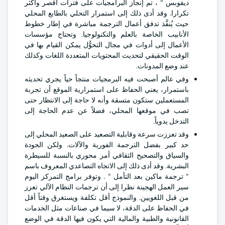
ديفوبس " ، تم إنجاز البرامجيات على فترات أقصر وأكثر
تكرارا. وقد أدى ذلك إلى استمرار التحلي بالطابع المحلي
حيث يُنفَّذ تدفق أعمال الترجمة مباشرة في إطار خطوط
الأنابيب الخاصة بالعلم والتكنولوجيا. وتحتاج مؤسسات
الأعمال إلى أدوات في مجال التحوُّل يمكن القيام بها في
الوقت الحقيقي لتحديث المحتويات المتعددة اللغات وكذلك
عند وضع المدونات.
وفي عالم أصبحت فيه البرمجيات منتجاً حياً يجري تحديثه
باستمرار، يعني الحفاظ على استمرارية الموقع أن تجربة
المستعملين ستكون متسقة وأنه لا حاجة إلى الانتظار حتى
تصب في موقعها المحلي، فضلاً عن عدم الحاجة إلى
التدخل يدوياً.
وقد تعززت سرعة وقابلية التصعيد على الصعيد المحلي إلى
حد كبير بفضل الترجمة الفورية والآلات. ولكن الجودة
والسياق والتصحيح الثقافي أمر محوري بالنسبة للسيطرة
البشرية. وقد أدى ذلك إلى الاتجاه التصاعدي المعروف باسم
" ترجمة ماكين بعد التأمل " . وتوفر برامج التمركز اليوم
سير العمل الهجينة نظرا إلى أن ترجمات النظام الآلي تعزز
من قبل اللغويين. والنموذج أقل تكلفة ويستغرق وقتاً أقل
في الحفاظ على الدقة، لا سيما في صناعات مثل الخدمات
القانونية والطبية والمالية التي يكون فيها الدقة في الوضع