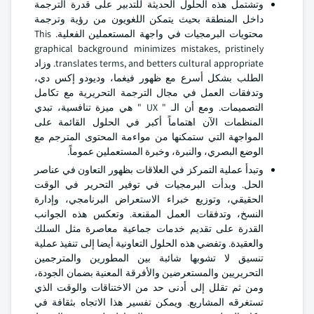
وتشتمل هذه الحلول الحديثة للتدبير على قدرة الترجمة
داخل المنطقة بحيث يتمكن اللغويون من رؤية وترجمة
محتويات البرمجيات في واجهة المستعملين الفعلية. This
graphical background minimizes mistakes, pristinely
translates terms, and betters cultural appropriate. وزاد
الطلب بشكل أسرع مع ظهور فيغما، وديودو إكس دي،
وتدفقات العمل في مجال الترجمة التحريرية مع تكامل
التصميمات. ومع أن الـ " UX " هي ميزة تنافسية، تبدي
المنظمات الآن اهتماماً أكبر في الحلول القائمة على
المواجهة التي ستمكنها من مواءمة المحتوى المترجم مع
الوضع البصري، والنبرة، وخبرة المستعملين عموماً.
وتبدأ عملية التمركز في العلاقات بظهور التعاون في عناصر
الحل. وبدأت البرمجيات في توفير التحرير في الوقت
الحقيقي، وتوزيع خبراء الاستعراض البرنامجي، وإدارة
النسخ، وتدفقات العمل المقنعة. وتعكس هذه الجوانب
القدرة على تقديم خدمات جماعية معاصرة مثل السلك
والعقيدة. وتفضي هذه الحلول التعاونية أيضا إلى تنفيذ عملية
تنسيق لا تشوبها شائبة بين المطورين والمترجمين
التحريريين والمستعرضين والأفرقة المعنية بضمان الجودة،
ومن ثم تقلل إلى أدنى حد من الاختناقات والوقت الذي
تستغرقه المشاريع. ويمكن تفسير هذا الاتجاه بثقافة في