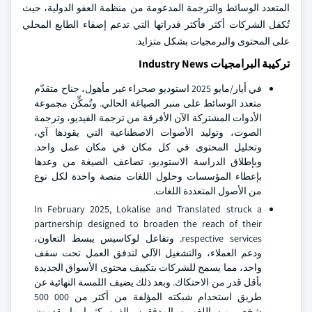
المتعدد الوسائط والترجمة المدعومة من منظمة العفو الدولية، حيث
تُكفل الشركات أكثر فأكثر قدراتها التي تدعم إضفاء الطابع المحلي
على المحتوى والبرمجيات بشكل متزايد.
تركيبة البرامجيات Industry News
في أيار/مايو 2025 استوديو صحراء غير مأهول، جناح متقدّم
متعدد الوسائط على منبر الصياغة الحالي. وتُمكِّن مجموعة
الأدوات المشتركة الآن الأفرقة من ترجمة الفيديو، وترجمة
الصوت، وتوليد الأصوات الاصطناعية التي يقودها آي،
وتحليل المحتوى في كل مكان في مكان عمل واحد.
وبإطلاق الدراسة الاستوديو، تضاعف الصيغة من وعدها
بإعطاء المؤسسات وحلول اللغات منصة واحدة لكل نوع
من الأصول المتعددة اللغات.
In February 2025, Lokalise and Translated struck a
partnership designed to broaden the reach of their
respective services. وتفاعل لوكاسيس يبسط التعاون،
ودعم العملاء، والتشغيل الآلي لتدفق العمل تحت سقف
واحد، مما يسمح للشركات بتكييف محتوى الأسواق الجديدة
بأقل قدر من الاحتكاك. وبعد ذلك يضيف اللمسة النهائية عن
طريق استخدام شبكته المؤلفة من أكثر من 000 500
شخص من اللغويين المدققين، الذين كثيرا ما يقدمون