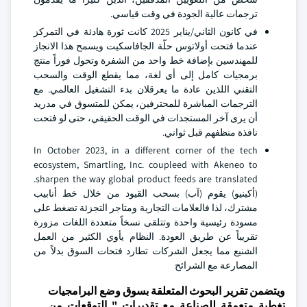
ترجمات عالية الجودة في وقت قياسي.
في كانون الثاني/يناير 2025 كانت ثورة هادئة في التمركز
عندما فتحت أولاتوس حلّة الجافاسكيت ويسمح هذا الانجاز
للمهندسين بإضافة خط واحد من الشفرة وتحول فوراً منتج
برمجيات كامل إلى أي لغة، مما يقطع الوقت والسحب
التقني اللذين عادة ما يعرقلان بدء التشغيل العالمي. مع
الترجمات المباشرة للمحترفين، يمكن للمتسوق في مدريد
أن يرى آخر المستجدات في الوقت الحقيقي، حتى لو فتحت
نافذة منظفهم قبل ثواني.
In October 2023, in a different corner of the tech
ecosystem, Smartling, Inc. coupleed with Akeneo to
sharpen the way global product feeds are translated.
(أكينيو) يقوم (آب) بسحب القيود من خلال خط أنابيب
مشترك، لذا فالعلامات التجارية ومتاجر التجزئة تضغط على
مسودة رئيسية واحدة وتتلقى نسخاً متعددة اللغات مزورة
تقريباً عن طريق العودة. النظام يأوي الكثير من العمل
الشنيع مما يجعل الشركات تطارد فتحات السوق بدلاً من
المصارعة مع الشرائح
ويتضمن تقرير البحوث المتعلقة بسوق وضع البرامجيات
تغطية متعمقة للصناعة مع تقديرات " التوقعات من