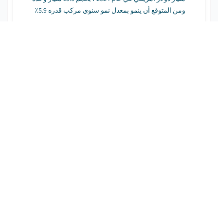
ومن المتوقع أن ينمو بمعدل نمو سنوي مركب قدره 5.9٪
ليصل إلى 12.2 مليار دولار أمريكي بحلول عام 2034 ، بحجم
20.7 مليار وحدة. ...
سوق مولد الأرقام العشوائية الحقيقية
(TRNG)
تحميل قوات الدفاع الشعبي مجانا
تاريخ النشر
:
April 2025
الصفحات
:
175
%
13.4
CAGR:
فترة التوقع
:
2025 – 2034
بلغت قيمة سوق مولدات الأرقام العشوائية الحقيقية
العالمية 3.3 مليار دولار أمريكي في عام 2024 ومن المتوقع
أن ينمو بمعدل نمو سنوي مركب قدره 13.4٪ ليصل إلى 11.6
مليار دولار أمريكي بحلول عام 2034. ...
سوق تحقيق الدخل من إنترنت الأشياء (IoT)