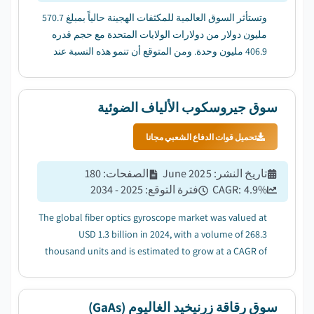
وتستأثر السوق العالمية للمكثفات الهجينة حالياً بمبلغ 570.7
مليون دولار من دولارات الولايات المتحدة مع حجم قدره
406.9 مليون وحدة. ومن المتوقع أن تنمو هذه النسبة عند
نسبة 20.5 في المائة من عام 2024 إلى عام 2034....
سوق جيروسكوب الألياف الضوئية
تحميل قوات الدفاع الشعبي مجانا
تاريخ النشر
:
June 2025
الصفحات
:
180
%
4.9
CAGR:
فترة التوقع
:
2025 - 2034
The global fiber optics gyroscope market was valued at
USD 1.3 billion in 2024, with a volume of 268.3
thousand units and is estimated to grow at a CAGR of
4.9% to reach USD 2.1 billion by 2034...
سوق رقاقة زرنيخيد الغاليوم (GaAs)