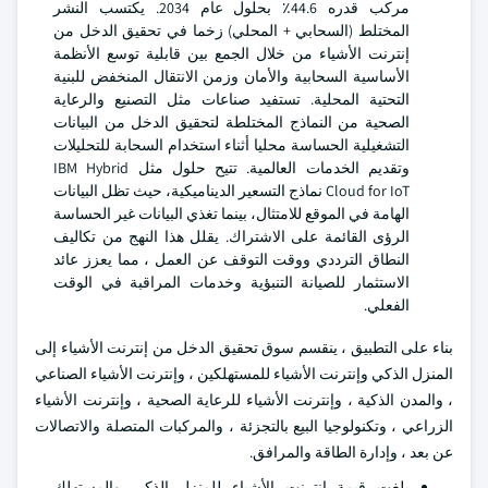
مركب قدره 44.6٪ بحلول عام 2034. يكتسب النشر
المختلط (السحابي + المحلي) زخما في تحقيق الدخل من
إنترنت الأشياء من خلال الجمع بين قابلية توسع الأنظمة
الأساسية السحابية والأمان وزمن الانتقال المنخفض للبنية
التحتية المحلية. تستفيد صناعات مثل التصنيع والرعاية
الصحية من النماذج المختلطة لتحقيق الدخل من البيانات
التشغيلية الحساسة محليا أثناء استخدام السحابة للتحليلات
وتقديم الخدمات العالمية. تتيح حلول مثل IBM Hybrid
Cloud for IoT نماذج التسعير الديناميكية، حيث تظل البيانات
الهامة في الموقع للامتثال، بينما تغذي البيانات غير الحساسة
الرؤى القائمة على الاشتراك. يقلل هذا النهج من تكاليف
النطاق الترددي ووقت التوقف عن العمل ، مما يعزز عائد
الاستثمار للصيانة التنبؤية وخدمات المراقبة في الوقت
الفعلي.
بناء على التطبيق ، ينقسم سوق تحقيق الدخل من إنترنت الأشياء إلى
المنزل الذكي وإنترنت الأشياء للمستهلكين ، وإنترنت الأشياء الصناعي
، والمدن الذكية ، وإنترنت الأشياء للرعاية الصحية ، وإنترنت الأشياء
الزراعي ، وتكنولوجيا البيع بالتجزئة ، والمركبات المتصلة والاتصالات
عن بعد ، وإدارة الطاقة والمرافق.
بلغت قيمة إنترنت الأشياء للمنزل الذكي والمستهلك