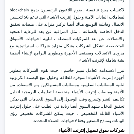
لاكتساب ميزة تنافسية ، يقوم اللاعبون الرئيسيون بدمج blockchain
لمعاملات البيانات الآمنة وحلول إنترنت الأشياء التي تدعم 5G لتحسين
الاتصال وقابلية التوسع. هناك أيضا تركيز متزايد على منصات تحقيق
الدخل الخاصة بالصناعة ، مثل المراقبة عن بعد للرعاية الصحية
والاتصالات عن بعد للمركبات المتصلة ، لتلبية احتياجات الأسواق
المتخصصة. تشكل الشركات بشكل متزايد شراكات استراتيجية مع
مزودي الاتصالات ومصنعي الأجهزة ومطوري البرامج لإنشاء أنظمة
بيئية شاملة لإنترنت الأشياء.
تبرز الاستدامة كعامل تمييز حاسم ، حيث تقوم الشركات بتطوير
أجهزة إنترنت الأشياء الموفرة للطاقة وحلول تتبع البصمة الكربونية
لتلبية المتطلبات التنظيمية ومتطلبات المستهلكين. يتم الاستفادة من
الأتمتة ومنصات إنترنت الأشياء منخفضة التعليمات البرمجية لتقليل
تكاليف النشر وتسريع وقت الوصول إلى السوق للخدمات التي يمكن
تحقيق الدخل. يشهد السوق أيضا زيادة في الطلب على حلول إنترنت
الأشياء القابلة للتخصيص ، حيث يمكن للشركات تخصيص رؤى
البيانات ونماذج التسعير وفقا لاحتياجات العملاء المحددة.
شركات سوق تسييل إنترنت الأشياء