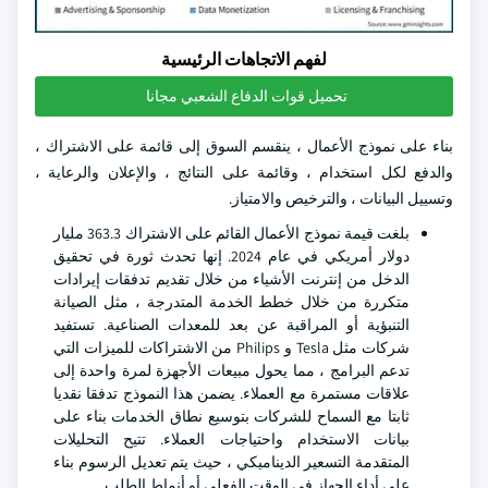
لفهم الاتجاهات الرئيسية
تحميل قوات الدفاع الشعبي مجانا
بناء على نموذج الأعمال ، ينقسم السوق إلى قائمة على الاشتراك ،
والدفع لكل استخدام ، وقائمة على النتائج ، والإعلان والرعاية ،
وتسييل البيانات ، والترخيص والامتياز.
بلغت قيمة نموذج الأعمال القائم على الاشتراك 363.3 مليار
دولار أمريكي في عام 2024. إنها تحدث ثورة في تحقيق
الدخل من إنترنت الأشياء من خلال تقديم تدفقات إيرادات
متكررة من خلال خطط الخدمة المتدرجة ، مثل الصيانة
التنبؤية أو المراقبة عن بعد للمعدات الصناعية. تستفيد
شركات مثل Tesla و Philips من الاشتراكات للميزات التي
تدعم البرامج ، مما يحول مبيعات الأجهزة لمرة واحدة إلى
علاقات مستمرة مع العملاء. يضمن هذا النموذج تدفقا نقديا
ثابتا مع السماح للشركات بتوسيع نطاق الخدمات بناء على
بيانات الاستخدام واحتياجات العملاء. تتيح التحليلات
المتقدمة التسعير الديناميكي ، حيث يتم تعديل الرسوم بناء
على أداء الجهاز في الوقت الفعلي أو أنماط الطلب.