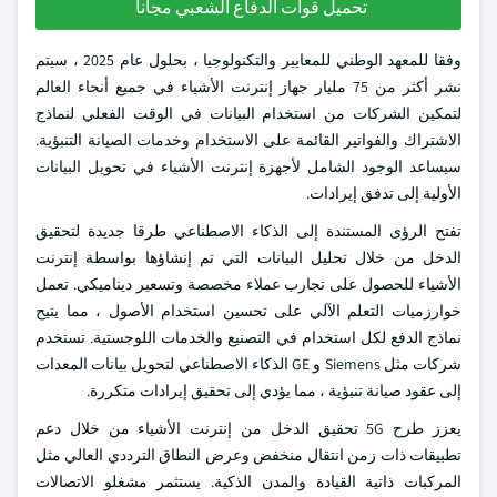
تحميل قوات الدفاع الشعبي مجانا
وفقا للمعهد الوطني للمعايير والتكنولوجيا ، بحلول عام 2025 ، سيتم
نشر أكثر من 75 مليار جهاز إنترنت الأشياء في جميع أنحاء العالم
لتمكين الشركات من استخدام البيانات في الوقت الفعلي لنماذج
الاشتراك والفواتير القائمة على الاستخدام وخدمات الصيانة التنبؤية.
سيساعد الوجود الشامل لأجهزة إنترنت الأشياء في تحويل البيانات
الأولية إلى تدفق إيرادات.
تفتح الرؤى المستندة إلى الذكاء الاصطناعي طرقا جديدة لتحقيق
الدخل من خلال تحليل البيانات التي تم إنشاؤها بواسطة إنترنت
الأشياء للحصول على تجارب عملاء مخصصة وتسعير ديناميكي. تعمل
خوارزميات التعلم الآلي على تحسين استخدام الأصول ، مما يتيح
نماذج الدفع لكل استخدام في التصنيع والخدمات اللوجستية. تستخدم
شركات مثل Siemens و GE الذكاء الاصطناعي لتحويل بيانات المعدات
إلى عقود صيانة تنبؤية ، مما يؤدي إلى تحقيق إيرادات متكررة.
يعزز طرح 5G تحقيق الدخل من إنترنت الأشياء من خلال دعم
تطبيقات ذات زمن انتقال منخفض وعرض النطاق الترددي العالي مثل
المركبات ذاتية القيادة والمدن الذكية. يستثمر مشغلو الاتصالات