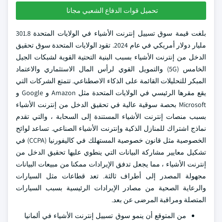
تحميل قوات الدفاع الشعبي مجانا
بلغت قيمة سوق تسييل إنترنت الأشياء في الولايات المتحدة 301.8
مليار دولار أمريكي في عام 2024. تقود الولايات المتحدة سوق تحقيق
الدخل من إنترنت الأشياء بسبب البنية التحتية القوية لشبكات الجيل
الخامس (5G) والتمويل القوي لرأس المال الاستثماري والاعتماد
المبكر للتحليلات القائمة على الذكاء الاصطناعي. تتمتع الشركات التي
يقع مقرها الرئيسي في الولايات المتحدة مثل Amazon و Google و
Microsoft بحصة سوقية عالية في تحقيق الدخل من إنترنت الأشياء
بسبب منصات إنترنت الأشياء المستندة إلى السحابة ، والتي تقدم
نماذج اشتراك للمنازل الذكية وإنترنت الأشياء الصناعي. تساعد لوائح
الخصوصية مثل قانون خصوصية المستهلك في كاليفورنيا (CCPA) في
تشكيل معايير مشاركة البيانات التي ينطوي عليها تحقيق الدخل من
إنترنت الأشياء ، مما يجعل تدفق الإيرادات ممكنا من مبيعات البيانات
مجهولة المصدر إلى أطراف ثالثة. تعد قطاعات مثل السيارات
والرعاية الصحية من مصادر الإيرادات الرئيسية بسبب السيارات
المتصلة ومراقبة المرضى عن بعد.
من المتوقع أن ينمو سوق تسييل إنترنت الأشياء في ألمانيا