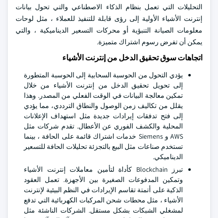
التحليلات التي تعمل بنظام الذكاء الاصطناعي والتي تحول بيانات
إنترنت الأشياء الأولية إلى رؤى قابلة للتنفيذ للعملاء ، مثل لوحات
معلومات الصيانة التنبؤية أو محركات التسعير الديناميكية ، والتي
يمكن أن تفرض رسوم اشتراك متميزة.
اتجاهات سوق تحقيق الدخل من إنترنت الأشياء
يؤدي التحول من الحوسبة السحابية إلى الحوسبة المتطورة
إلى تحويل تحقيق الدخل من إنترنت الأشياء من خلال
تمكين معالجة البيانات في الوقت الفعلي من المصدر. وهذا
يقلل من تكاليف زمن الوصول والنطاق الترددي، مما يؤدي
إلى فتح تدفقات إيرادات جديدة مثل استهداف الإعلانات
المحلية والكشف الفوري عن الأعطال. تقدم شركات مثل
AWS و Siemens خدمات اشتراك قائمة على الحافة ، بينما
تستخدم صناعات مثل البيع بالتجزئة تحليلات الحافة للتسعير
الديناميكي.
تبرز Blockchain كأداة لتأمين معاملات إنترنت الأشياء
وتمكين المدفوعات الصغيرة بين الأجهزة. تعمل العقود
الذكية على أتمتة تقاسم الإيرادات في النظم البيئية لإنترنت
الأشياء ، مثل محطات شحن المركبات الكهربائية التي تدفع
لمشغلي الشبكات بشكل مستقل. الشركات الناشئة مثل