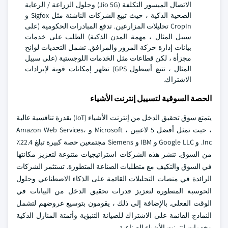
الاتصال الميسور التكلفة (Jio 5G) وحلول الزراعة / الرعاية
الصحية الذكية ، حيث تبيع الشركات الناشئة مثل Sigfox و
CropIn تحليلات المزارعين. تدفع المبادرات الحكومية (على
سبيل المثال ، مهمة المدن الذكية) الطلب على خدمات
بيانات إدارة حركة المرور والمرافق. تشمل التحديات لوائح
مجزأة ، لكن قطاعات مثل الخدمات اللوجستية (على سبيل
المثال ، تتبع أسطول GPS) تظهر إمكانات قوية لإيرادات
الاشتراك.
الحصة السوقية لتسييل إنترنت الأشياء
يتمتع سوق تحقيق الدخل من إنترنت الأشياء (IoT) بقدرة تنافسية عالية
، حيث تمثل أفضل 5 لاعبين ، Microsoft و Amazon Web Services،
Inc. و Google LLC و IBM و Siemens مجتمعين حصة كبيرة تبلغ 22.4٪
من السوق. تنشر هذه الشركات استراتيجيات متنوعة لتعزيز مكانتها
في السوق والتكيف مع متطلبات الصناعة المتطورة. تستثمر الشركات
الرائدة في منصات التحليلات القائمة على الذكاء الاصطناعي وحلول
الحوسبة المتطورة لتعزيز قدرات تحقيق الدخل من البيانات في
الوقت الفعلي. بالإضافة إلى ذلك ، يقومون بتوسيع عروضهم لتشمل
النماذج القائمة على الاشتراك للصيانة التنبؤية وأتمتة المنازل الذكية
وخدمات إنترنت الأشياء الصناعية.