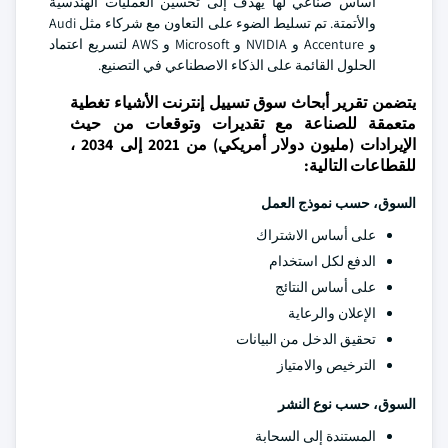
أساس صناعي لها يهدف إلى تحسين العمليات الهندسية
والأتمتة. تم تسليط الضوء على التعاون مع شركاء مثل Audi
و Accenture و NVIDIA و Microsoft و AWS لتسريع اعتماد
الحلول القائمة على الذكاء الاصطناعي في التصنيع.
يتضمن تقرير أبحاث سوق تسييل إنترنت الأشياء تغطية
متعمقة للصناعة مع تقديرات وتوقعات من حيث
الإيرادات (مليون دولار أمريكي) من 2021 إلى 2034 ،
للقطاعات التالية:
السوق، حسب نموذج العمل
على أساس الاشتراك
الدفع لكل استخدام
على أساس النتائج
الإعلان والرعاية
تحقيق الدخل من البيانات
الترخيص والامتياز
السوق، حسب نوع النشر
المستندة إلى السحابة