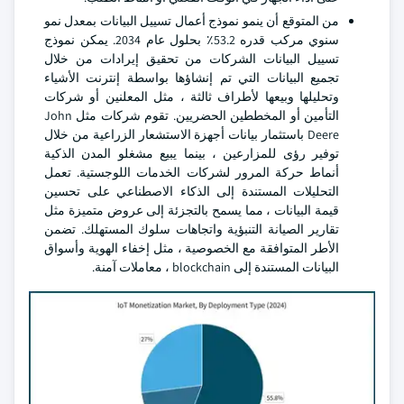
من المتوقع أن ينمو نموذج أعمال تسييل البيانات بمعدل نمو
سنوي مركب قدره 53.2٪ بحلول عام 2034. يمكن نموذج
تسييل البيانات الشركات من تحقيق إيرادات من خلال
تجميع البيانات التي تم إنشاؤها بواسطة إنترنت الأشياء
وتحليلها وبيعها لأطراف ثالثة ، مثل المعلنين أو شركات
التأمين أو المخططين الحضريين. تقوم شركات مثل John
Deere باستثمار بيانات أجهزة الاستشعار الزراعية من خلال
توفير رؤى للمزارعين ، بينما يبيع مشغلو المدن الذكية
أنماط حركة المرور لشركات الخدمات اللوجستية. تعمل
التحليلات المستندة إلى الذكاء الاصطناعي على تحسين
قيمة البيانات ، مما يسمح بالتجزئة إلى عروض متميزة مثل
تقارير الصيانة التنبؤية واتجاهات سلوك المستهلك. تضمن
الأطر المتوافقة مع الخصوصية ، مثل إخفاء الهوية وأسواق
البيانات المستندة إلى blockchain ، معاملات آمنة.