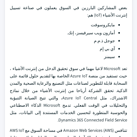
بعض المشاركين البارزين في السوق يعملون في صناعة تسييل
إنترنت الأشياء (IoT) هم:
مايكروسوفت
أمازون ويب سيرفيسز، إنك.
جوجل ذ.م.م
آي بي إم
سيمنز
تعد Microsoft لاعبا مهما في سوق تحقيق الدخل من إنترنت الأشياء ،
حيث تستفيد من منصة Azure IoT الخاصة بها لتقديم حلول قائمة على
السحابة قابلة للتطوير لصناعات مثل التصنيع والرعاية الصحية والمدن
الذكية. تحقق الشركة أرباحا من إنترنت الأشياء من خلال نماذج
الاشتراك، مثل Azure IoT Central، والتي تتيح الصيانة التنبؤية
والتحليلات في الوقت الفعلي. تدمج Microsoft الذكاء الاصطناعي
والحوسبة المتطورة لتحسين الخدمات المستندة إلى البيانات، مثل
Dynamics 365 Connected Field Service.
تتنافس Amazon Web Services (AWS) في مساحة السوق مع AWS IoT