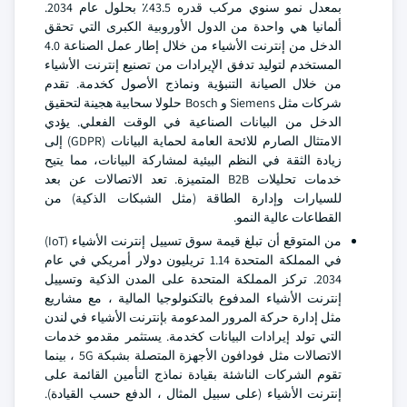
بمعدل نمو سنوي مركب قدره 43.5٪ بحلول عام 2034.
ألمانيا هي واحدة من الدول الأوروبية الكبرى التي تحقق
الدخل من إنترنت الأشياء من خلال إطار عمل الصناعة 4.0
المستخدم لتوليد تدفق الإيرادات من تصنيع إنترنت الأشياء
من خلال الصيانة التنبؤية ونماذج الأصول كخدمة. تقدم
شركات مثل Siemens و Bosch حلولا سحابية هجينة لتحقيق
الدخل من البيانات الصناعية في الوقت الفعلي. يؤدي
الامتثال الصارم للائحة العامة لحماية البيانات (GDPR) إلى
زيادة الثقة في النظم البيئية لمشاركة البيانات، مما يتيح
خدمات تحليلات B2B المتميزة. تعد الاتصالات عن بعد
للسيارات وإدارة الطاقة (مثل الشبكات الذكية) من
القطاعات عالية النمو.
من المتوقع أن تبلغ قيمة سوق تسييل إنترنت الأشياء (IoT)
في المملكة المتحدة 1.14 تريليون دولار أمريكي في عام
2034. تركز المملكة المتحدة على المدن الذكية وتسييل
إنترنت الأشياء المدفوع بالتكنولوجيا المالية ، مع مشاريع
مثل إدارة حركة المرور المدعومة بإنترنت الأشياء في لندن
التي تولد إيرادات البيانات كخدمة. يستثمر مقدمو خدمات
الاتصالات مثل فودافون الأجهزة المتصلة بشبكة 5G ، بينما
تقوم الشركات الناشئة بقيادة نماذج التأمين القائمة على
إنترنت الأشياء (على سبيل المثال ، الدفع حسب القيادة).