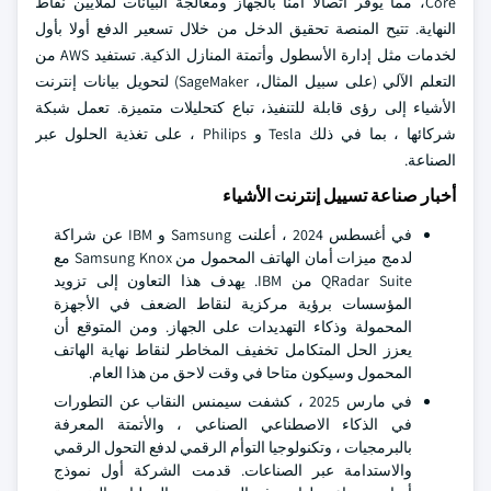
Core، مما يوفر اتصالا آمنا بالجهاز ومعالجة البيانات لملايين نقاط
النهاية. تتيح المنصة تحقيق الدخل من خلال تسعير الدفع أولا بأول
لخدمات مثل إدارة الأسطول وأتمتة المنازل الذكية. تستفيد AWS من
التعلم الآلي (على سبيل المثال، SageMaker) لتحويل بيانات إنترنت
الأشياء إلى رؤى قابلة للتنفيذ، تباع كتحليلات متميزة. تعمل شبكة
شركائها ، بما في ذلك Tesla و Philips ، على تغذية الحلول عبر
الصناعة.
أخبار صناعة تسييل إنترنت الأشياء
في أغسطس 2024 ، أعلنت Samsung و IBM عن شراكة
لدمج ميزات أمان الهاتف المحمول من Samsung Knox مع
QRadar Suite من IBM. يهدف هذا التعاون إلى تزويد
المؤسسات برؤية مركزية لنقاط الضعف في الأجهزة
المحمولة وذكاء التهديدات على الجهاز. ومن المتوقع أن
يعزز الحل المتكامل تخفيف المخاطر لنقاط نهاية الهاتف
المحمول وسيكون متاحا في وقت لاحق من هذا العام.
في مارس 2025 ، كشفت سيمنس النقاب عن التطورات
في الذكاء الاصطناعي الصناعي ، والأتمتة المعرفة
بالبرمجيات ، وتكنولوجيا التوأم الرقمي لدفع التحول الرقمي
والاستدامة عبر الصناعات. قدمت الشركة أول نموذج