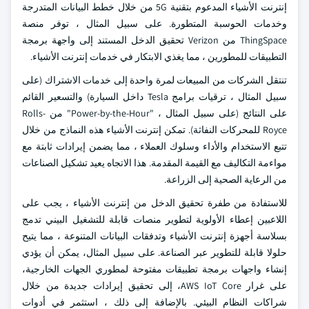
إنترنت الأشياء المدعوم بتقنية 5G من خلال خطط البيانات المتدرجة
وخدمات الحوسبة المتطورة. على سبيل المثال ، توفر منصة
ThingSpace من Verizon تحقيق الدخل المستند إلى واجهة برمجة
التطبيقات للمطورين ، مما يغذي الابتكار في خدمات إنترنت الأشياء.
تنتقل الشركات من المبيعات لمرة واحدة إلى خدمات الاشتراك (على
سبيل المثال ، ترقيات برامج Tesla داخل السيارة) والتسعير القائم
على النتائج (على سبيل المثال ، "Power-by-the-Hour" من Rolls-
Royce للمحركات النفاثة). تمكن إنترنت الأشياء هذه النماذج من خلال
تتبع الاستخدام والأداء وسلوك العملاء ، مما يضمن إيرادات ثابتة مع
مواءمة التكاليف مع القيمة المقدمة. هذا الاتجاه يعيد تشكيل الصناعات
من الرعاية الصحية إلى الزراعة.
للاستفادة من طفرة تحقيق الدخل من إنترنت الأشياء ، يجب على
اللاعبين إعطاء الأولوية لتطوير منصات قابلة للتشغيل البيني تدمج
بسلاسة أجهزة إنترنت الأشياء وتدفقات البيانات المتنوعة ، مما يتيح
حلولا قابلة للتطوير عبر الصناعة. على سبيل المثال، يمكن أن يؤدي
إنشاء واجهات برمجة تطبيقات مفتوحة لمطوري الجهات الخارجية،
على غرار AWS IoT Core، إلى تحقيق إيرادات جديدة من خلال
شراكات النظام البيئي. بالإضافة إلى ذلك ، استثمر في أدوات