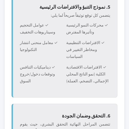
5. نموذج التنبؤ والافتراضات الرئيسية
يتضمن كل توقع توثيقاً صريحاً لما يلي:
✓ محركات النمو الرئيسية
✓ عوامل التحجيم
وتأثيرها المفترض
وسيناريوهات التخفيف
✓ الافتراضات التنظيمية
✓ معامل منحنى انتشار
ومخاطر التغيير في
التكنولوجيا
السياسات
✓ الافتراضات الاقتصادية
✓ ديناميكيات التنافس
الكلية (نمو الناتج المحلي
وتوقعات دخول/خروج
الإجمالي، التضخم، العملة)
السوق
6. التحقق وضمان الجودة
تتضمن المراحل النهائية التحقق البشري، حيث يقوم