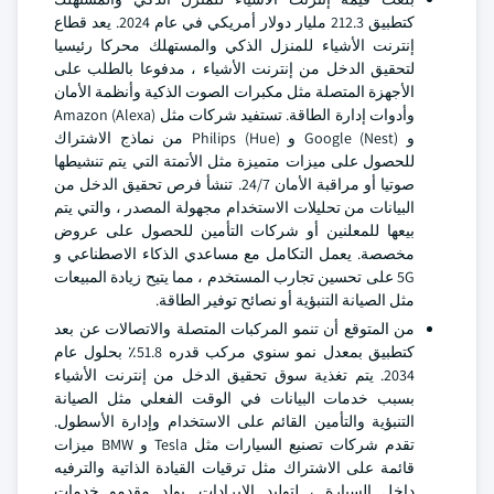
كتطبيق 212.3 مليار دولار أمريكي في عام 2024. يعد قطاع
إنترنت الأشياء للمنزل الذكي والمستهلك محركا رئيسيا
لتحقيق الدخل من إنترنت الأشياء ، مدفوعا بالطلب على
الأجهزة المتصلة مثل مكبرات الصوت الذكية وأنظمة الأمان
وأدوات إدارة الطاقة. تستفيد شركات مثل Amazon (Alexa)
و Google (Nest) و Philips (Hue) من نماذج الاشتراك
للحصول على ميزات متميزة مثل الأتمتة التي يتم تنشيطها
صوتيا أو مراقبة الأمان 24/7. تنشأ فرص تحقيق الدخل من
البيانات من تحليلات الاستخدام مجهولة المصدر ، والتي يتم
بيعها للمعلنين أو شركات التأمين للحصول على عروض
مخصصة. يعمل التكامل مع مساعدي الذكاء الاصطناعي و
5G على تحسين تجارب المستخدم ، مما يتيح زيادة المبيعات
مثل الصيانة التنبؤية أو نصائح توفير الطاقة.
من المتوقع أن تنمو المركبات المتصلة والاتصالات عن بعد
كتطبيق بمعدل نمو سنوي مركب قدره 51.8٪ بحلول عام
2034. يتم تغذية سوق تحقيق الدخل من إنترنت الأشياء
بسبب خدمات البيانات في الوقت الفعلي مثل الصيانة
التنبؤية والتأمين القائم على الاستخدام وإدارة الأسطول.
تقدم شركات تصنيع السيارات مثل Tesla و BMW ميزات
قائمة على الاشتراك مثل ترقيات القيادة الذاتية والترفيه
داخل السيارة ، لتوليد الإيرادات. يولد مقدمو خدمات