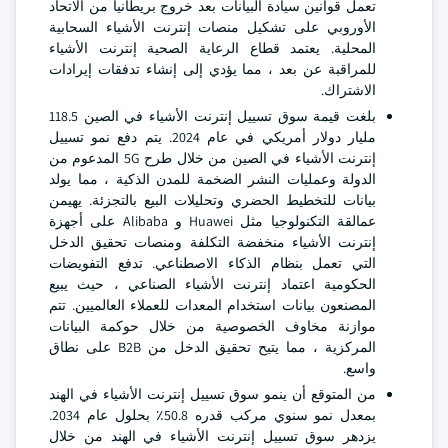
تعمل قوانين سيادة البيانات بعد خروج بريطانيا من الاتحاد
الأوروبي على تشكيل منصات إنترنت الأشياء السحابية
المحلية. يعتمد قطاع الرعاية الصحية إنترنت الأشياء
للمراقبة عن بعد ، مما يؤدي إلى إنشاء تدفقات إيرادات
الاشتراك.
بلغت قيمة سوق تسييل إنترنت الأشياء في الصين 118.5
مليار دولار أمريكي في عام 2024. يتم دفع نمو تسييل
إنترنت الأشياء في الصين من خلال طرح 5G المدعوم من
الدولة وعمليات النشر الضخمة للمدن الذكية ، مما يولد
بيانات للتخطيط الحضري وتحليلات البيع بالتجزئة. يهيمن
عمالقة التكنولوجيا مثل Huawei و Alibaba على أجهزة
إنترنت الأشياء منخفضة التكلفة ومنصات تحقيق الدخل
التي تعمل بنظام الذكاء الاصطناعي. تدفع التفويضات
الحكومية اعتماد إنترنت الأشياء الصناعي ، حيث يبيع
المصنعون بيانات استخدام المعدات للعملاء العالميين. تتم
موازنة مخاوف الخصوصية من خلال حوكمة البيانات
المركزية ، مما يتيح تحقيق الدخل من B2B على نطاق
واسع.
من المتوقع أن ينمو سوق تسييل إنترنت الأشياء في الهند
بمعدل نمو سنوي مركب قدره 50.8٪ بحلول عام 2034.
يزدهر سوق تسييل إنترنت الأشياء في الهند من خلال