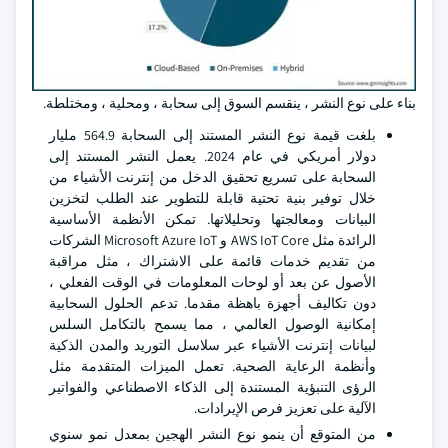
بناء على نوع النشر ، ينقسم السوق إلى سحابة ، ومحلية ، ومختلطة.
بلغت قيمة نوع النشر المستند إلى السحابة 564.9 مليار
دولار أمريكي في عام 2024. يعمل النشر المستند إلى
السحابة على تسريع تحقيق الدخل من إنترنت الأشياء من
خلال توفير بنية تحتية قابلة للتطوير عند الطلب لتخزين
البيانات ومعالجتها وتحليلاتها. تمكن الأنظمة الأساسية
الرائدة مثل AWS IoT Core و Microsoft Azure IoT الشركات
من تقديم خدمات قائمة على الاشتراك ، مثل مراقبة
الأصول عن بعد أو لوحات المعلومات في الوقت الفعلي ،
دون تكاليف أجهزة باهظة مقدما. تدعم الحلول السحابية
إمكانية الوصول العالمي ، مما يسمح بالتكامل السلس
لبيانات إنترنت الأشياء عبر سلاسل التوريد والمدن الذكية
وأنظمة الرعاية الصحية. تعمل الميزات المتقدمة مثل
الرؤى التنبؤية المستندة إلى الذكاء الاصطناعي والفواتير
الآلية على تعزيز فرص الإيرادات.
من المتوقع أن ينمو نوع النشر الهجين بمعدل نمو سنوي