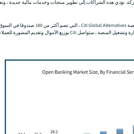
الحركة. تؤدي هذه الشراكات إلى تطوير منتجات وخدمات مالية جديدة ، وتع
على سبيل المثال ، في مايو 2025 ، أعلنت Citigroup عن بيع منصة Citi Global Alternatives ،