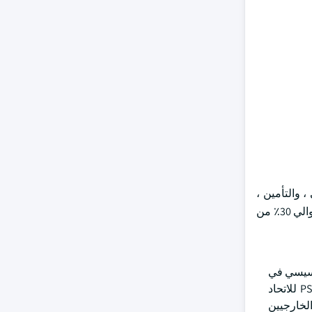
 والتأمين ،
وإدارة الثروات ، وإدارة التمويل الشخصي (PFM). في عام 2024 ، سيطر قطاع البنوك وأسواق رأس المال على السوق ، حيث استحوذ على حوالي 30٪ من
أسيسي في
تمكين النظم البيئية المالية القائمة على واجهة برمجة التطبيقات. يتم تفويض البنوك التقليدية بشكل متزايد من خلال لوائح مثل PSD2 للاتحاد
لخارجيين