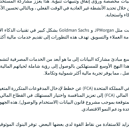
وصيات مخصصة ورؤى إنفاق وتنبيهات تنبؤية. هذا يعزز مشاركة المستخد
 خلال تحديد الأنشطة غير العادية في الوقت الفعلي ، وبالتالي تحسين الأ
اء واستجابة.
على سبيل المثال ، في مايو 2025 ، استثمرت بنوك وول ستريت مثل JPMorgan و Goldman Sachs بشكل كبي
دمة العملاء والتسويق. تهدف هذه التطورات إلى تقديم خدمات مالية أك
سع مبادئ مشاركة البيانات إلى ما هو أبعد من الخدمات المصرفية لتشم
ذا النهج الأوسع للمستهلكين بالوصول إلى رؤية شاملة لحياتهم المالي
ل ، مما يوفر تجربة مالية أكثر شمولية وتكاملا.
ومواصلة تطوير مبادرات التمويل المفتوح. تهدف هيئة السلوك المالي (FCA) إلى تعزيز المنافسة واختيار المستهلك في الق
 والاستفادة من القدرات المتوقعة بموجب مشروع قانون البيانات (الاستخدام والوصول). هذه ا
دة ودعم النمو الاقتصادي.
زايد للاستفادة من نقاط القوة لدى بعضها البعض. توفر البنوك الموثوق