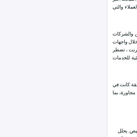
عملاء والتي
ين والشركات
خلال واجهات
ترنت ، تضطر
ئية للخدمات
 منطقة كانت في
اوي. وتهدف هذه الخطوة إلى توفير الخدمات المصرفية لحوالي 14,000 من السكان في 12 قرية مجاورة، بما
يص. يحلل