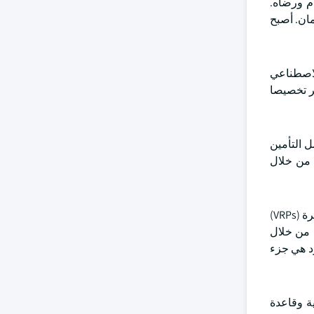
م ورضاه.
مان. أصبح
ر في تقنيات الذكاء الاصطناعي
ثر تخصيصا
ل التأمين
ة من خلال
على سبيل المثال ، في يناير 2025 ، أعلنت هيئة السلوك المالي في المملكة المتحدة (FCA) عن خطط لإدخال المدفوعات المتكررة المتغيرة (VRPs)
طاع المالي من خلال
لجهود هي جزء
ية وقاعدة