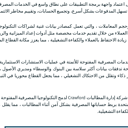
لى اعتماد واجهة برمجة التطبيقات على نطاق واسع في الخدمات المصرفي
وية تسهل المدفوعات بشكل أسرع، وتجميع الحسابات، وتقييم مخاطر الائتما
جم المعاملات ، والتي تعمل كمصادر بيانات غنية لشراكات التكنولوجيا
لعملاء من خلال تقديم خدمات مخصصة مثل أدوات إعداد الميزانية والرؤ
دة الاحتفاظ بالعملاء والكفاءة التشغيلية ، مما يعزز مكانة القطاع ال
ت المصرفية المفتوحة للأتمتة في عمليات الاستشارات الاستثمارية و
حة تدفقات بيانات أكثر سلاسة بين البنوك والوسطاء ومديري الأصول ، 
ذكاء وتقلل من الاحتكاك التشغيلي ، مما يجعل القطاع محوريا في التب
على سبيل المثال ، في أبريل 2025 ، دخلت CRIF في شراكة مع شركة إدارة المطالبات Crawford لدمج التكنولوجيا 
تحدة بربط حساباتها المصرفية بشكل آمن أثناء المطالبات ، مما يقلل 