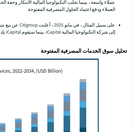
عملاء واسعة ، بينما تجلب التكنولوجيا المالية الابتكار وخفة 
العملاء ودفع اعتماد الحلول المصرفية المفتوحة.
إلى شركة التكنولوجيا المالية iCapital. بينما ستقوم iCapital بإدارة وتشغيل المنصة ، ستواصل Citi توزيع الأموال وتقديم المشورة للعملاء.
تحليل سوق الخدمات المصرفية المفتوحة