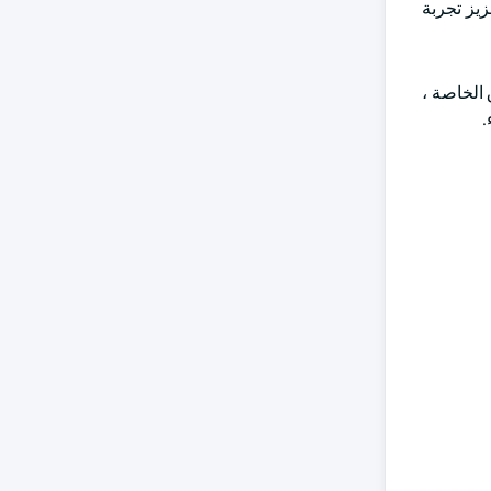
زيز تجربة
 التي تضم أكثر من 180 صندوقا في السوق الخاصة ،