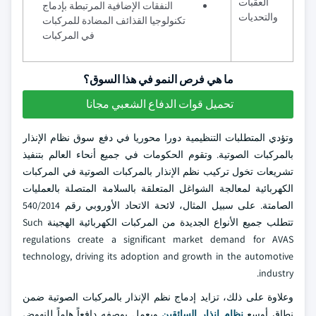
العقبات
النفقات الإضافية المرتبطة بإدماج
والتحديات
تكنولوجيا القذائف المضادة للمركبات
في المركبات
ما هي فرص النمو في هذا السوق؟
تحميل قوات الدفاع الشعبي مجانا
وتؤدي المتطلبات التنظيمية دورا محوريا في دفع سوق نظام الإنذار
بالمركبات الصوتية. وتقوم الحكومات في جميع أنحاء العالم بتنفيذ
تشريعات تخول تركيب نظم الإنذار بالمركبات الصوتية في المركبات
الكهربائية لمعالجة الشواغل المتعلقة بالسلامة المتصلة بالعمليات
الصامتة. على سبيل المثال، لائحة الاتحاد الأوروبي رقم 540/2014
تتطلب جميع الأنواع الجديدة من المركبات الكهربائية الهجينة Such
regulations create a significant market demand for AVAS
technology, driving its adoption and growth in the automotive
industry.
وعلاوة على ذلك، تزايد إدماج نظم الإنذار بالمركبات الصوتية ضمن
نطاق أوسع
نظام إنذار السائقين
ويعمل بوصفه دافعاً هاماً للنهوض