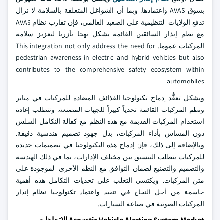
بسوق AVAS واعتمادها. وبما أن الشواغل المتعلقة بالسلامة لا تزال
تدفع الولايات التنظيمية على الصعيد العالمي، فإن تقارب نظام AVAS
مع نظم إنذار السائقين القائمة يشكل نهجا تآزريا لتعزيز سلامة
المركبات عموما. This integration not only address the need for
pedestrian awareness in electric and hybrid vehicles but also
contributes to the comprehensive safety ecosystem within
automobiles.
ويشكل تعقُّد إدماج تكنولوجيا القذائف المضادة للمركبات في منابر
ونظم المركبات القائمة تحدياً كبيراً للجهات المصنعة. وتتطلب إعادة
استخدام المركبات القديمة مع هذه النظم مع كفالة التكامل السلس
دون المساس بأداء المركبات، بذل جهود تصميم هندسية دقيقة.
وبالإضافة إلى ذلك، فإن إدماج هذه التكنولوجيا في تصميمات جديدة
للمركبات يتطلب التنسيق بين مختلف الإدارات، بما في ذلك الهندسة
والتصميم والتصنيع لضمان التوافق مع النظم الأخرى الموجودة على
متن المركبات. ويكتسي التغلب على تحديات التكامل هذه أهمية
حاسمة من أجل النجاح في تنفيذ واعتماد تكنولوجيا نظام إنذار
المركبات الصوتية في صناعة السيارات.
Acoustic Vehicle Alerting System Market الاتجاهات