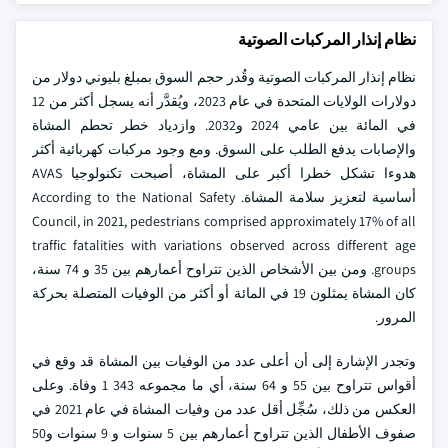
نظام إنذار المركبات الصوتية
نظام إنذار المركبات الصوتية وقُدر حجم السوق بمبلغ بليوني دولار من
دولارات الولايات المتحدة في عام 2023، ويُقدَّر أنه يسجل أكثر من 12
في المائة بين عامي 2024 و2032. وازدياد خطر تحطم المشاة
والإصابات يدفع الطلب على السوق. ومع وجود مركبات كهربائية أكثر
هدوءا تشكل خطرا أكبر على المشاة، أصبحت تكنولوجيا AVAS
أساسية لتعزيز سلامة المشاة. According to the National Safety
Council, in 2021, pedestrians comprised approximately 17% of all
traffic fatalities with variations observed across different age
groups. ومن بين الأشخاص الذين تتراوح أعمارهم بين 35 و 74 سنة،
كان المشاة يمثلون 19 في المائة أو أكثر من الوفيات المتصلة بحركة
المرور.
وتجدر الإشارة إلى أن أعلى عدد من الوفيات بين المشاة قد وقع في
أقواس تتراوح بين 55 و 64 سنة، أي ما مجموعه 343 1 وفاة. وعلى
العكس من ذلك، سُجِّل أقل عدد من وفيات المشاة في عام 2021 في
صفوف الأطفال الذين تتراوح أعمارهم بين 5 سنوات و 9 سنوات و50