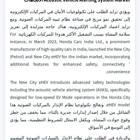
ويؤدي تزايد الطلب على تكنولوجيات الأمان في المركبات الإلكترونية
إلى تحقيق نمو مربح في صناعة نظام تنبيه المركبات الصوتية. ومع
تزايد اعتماد المركبات الإلكترونية، هناك حاجة متزايدة إلى تعزيز
سلامة المشاة بسبب التشغيل الأكثر هدوءا للمركبات الكهربائية. For
instance, in March 2023, Honda Cars India Ltd., a prominent
manufacturer of high-quality cars in India, launched the New City
(Petrol) and New City eHEV for the Indian market, incorporating
additional features for enhanced safety, connectivity '
convenience.
The New City eHEV introduces advanced safety technologies
including the acoustic vehicle alerting system (AVAS), specifically
designed for low-speed EV Mode operations in the Honda City
eHEV model. وتعالج تكنولوجيا نظام الإنذار بالمركبات الصوتية هذا
الشاغل من خلال إصدار إنذارات جديرة بالثناء، مما يخفف من خطر
وقوع حوادث المشاة، ويكفل الامتثال للشروط التنظيمية، مما يؤدي
إلى التوسع في الأسواق.
والزيادة في الطلب على نظام الإنذار بالسيارات الصوتية المصمم