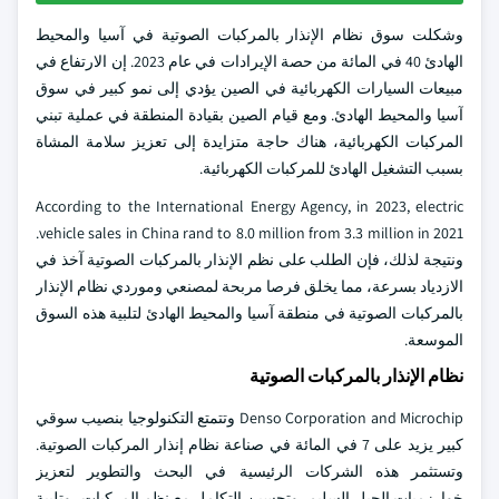
وشكلت سوق نظام الإنذار بالمركبات الصوتية في آسيا والمحيط
الهادئ 40 في المائة من حصة الإيرادات في عام 2023. إن الارتفاع في
مبيعات السيارات الكهربائية في الصين يؤدي إلى نمو كبير في سوق
آسيا والمحيط الهادئ. ومع قيام الصين بقيادة المنطقة في عملية تبني
المركبات الكهربائية، هناك حاجة متزايدة إلى تعزيز سلامة المشاة
بسبب التشغيل الهادئ للمركبات الكهربائية.
According to the International Energy Agency, in 2023, electric
vehicle sales in China rand to 8.0 million from 3.3 million in 2021.
ونتيجة لذلك، فإن الطلب على نظم الإنذار بالمركبات الصوتية آخذ في
الازدياد بسرعة، مما يخلق فرصا مربحة لمصنعي وموردي نظام الإنذار
بالمركبات الصوتية في منطقة آسيا والمحيط الهادئ لتلبية هذه السوق
الموسعة.
نظام الإنذار بالمركبات الصوتية
Denso Corporation and Microchip وتتمتع التكنولوجيا بنصيب سوقي
كبير يزيد على 7 في المائة في صناعة نظام إنذار المركبات الصوتية.
وتستثمر هذه الشركات الرئيسية في البحث والتطوير لتعزيز
خوارزميات الجيل السليم، وتحسين التكامل مع نظم المركبات، وتلبية