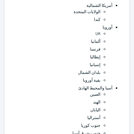
أمريكا الشمالية
الولايات المتحدة
كندا
أوروبا
UK
ألمانيا
فرنسا
إيطاليا
إسبانيا
بلدان الشمال
بقية أوروبا
آسيا والمحيط الهادئ
الصين
الهند
اليابان
أستراليا
جنوب كوريا
جنوب شرق آسيا