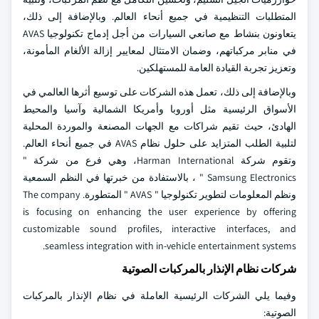
المتطلبات التنظيمية في جميع أنحاء العالم. وبالإضافة إلى ذلك،
يتعاونون بنشاط مع صانعي السيارات من أجل إدماج تكنولوجيا AVAS
في منابر مركباتهم، وضمان الامتثال لمعايير إزالة الألغام المأمونة،
وتعزيز تجربة القيادة العامة للمستهلكين.
وبالإضافة إلى ذلك، تعمل هذه الشركات على توسيع أثرها العالمي في
الأسواق الرئيسية مثل أوروبا وأمريكا الشمالية وآسيا والمحيط
الهادئ، حيث تقيم شراكات مع الجهات المصنعة والموردة المحلية
لتلبية الطلب المتزايد على حلول نظام AVAS في جميع أنحاء العالم.
وتقوم شركة Harman International، وهي فرع من شركة "
Samsung Electronics " ، بالاستفادة من خبرتها في النظم السمعية
ونظم المعلومات لتطوير تكنولوجيا " AVAS " المتطورة. The company
is focusing on enhancing the user experience by offering
customizable sound profiles, interactive interfaces, and
seamless integration with in-vehicle entertainment systems.
شركات نظام الإنذار بالمركبات الصوتية
وفيما يلي الشركات الرئيسية العاملة في نظام الإنذار بالمركبات
الصوتية: