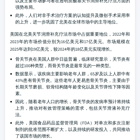
以及主要市场参与者在透明质酸基关节润滑补充疗法方面的
强势布局。
此外，人们对非手术治疗方案的认知提升及微创手术采用率
的上升，进一步巩固了北美在全球市场中的主导地位。
美国在北美关节润滑补充疗法市场中占据重要地位，2022年和
2023年的市场价值分别为16亿美元和17亿美元。市场规模在
2025年达到19亿美元，较2024年的18亿美元实现增长。
骨关节炎在美国人群中日益普遍，临床研究显示，关节炎有
超过100种类型，而骨关节炎是最常见的一种类型。
数据显示，该疾病主要影响老年人群，65岁及以上人群中有
43%患有骨关节炎。这些老年人更易患骨关节炎，主要由于
长期关节磨损、软骨结构随年龄变化以及关节弹性下降等因
素。
因此，随着老年人口的增长，骨关节炎的发病率预计将持续
上升，推动对有效管理策略的需求，包括关节滑液补充疗
法。
此外，美国食品药品监督管理局（FDA）对单次和多次注射
制剂的批准范围不断扩大，以及持续的研发投入，共同推动
了该国市场的增长。