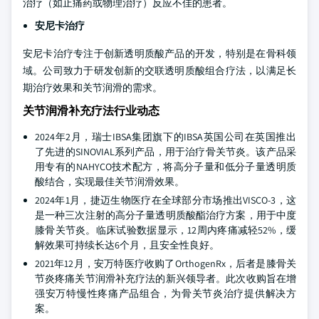
治疗（如止痛药或物理治疗）反应不佳的患者。
安尼卡治疗
安尼卡治疗专注于创新透明质酸产品的开发，特别是在骨科领
域。公司致力于研发创新的交联透明质酸组合疗法，以满足长
期治疗效果和关节润滑的需求。
关节润滑补充疗法行业动态
2024年2月，瑞士IBSA集团旗下的IBSA英国公司在英国推出
了先进的SINOVIAL系列产品，用于治疗骨关节炎。该产品采
用专有的NAHYCO技术配方，将高分子量和低分子量透明质
酸结合，实现最佳关节润滑效果。
2024年1月，捷迈生物医疗在全球部分市场推出VISCO-3，这
是一种三次注射的高分子量透明质酸酯治疗方案，用于中度
膝骨关节炎。临床试验数据显示，12周内疼痛减轻52%，缓
解效果可持续长达6个月，且安全性良好。
2021年12月，安万特医疗收购了OrthogenRx，后者是膝骨关
节炎疼痛关节润滑补充疗法的新兴领导者。此次收购旨在增
强安万特慢性疼痛产品组合，为骨关节炎治疗提供解决方
案。