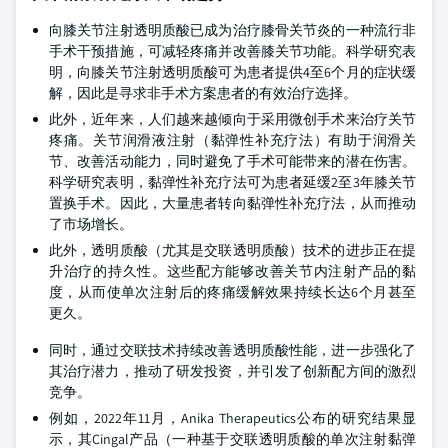
向膝关节注射透明质酸已成为治疗膝骨关节炎的一种流行非
手术干预措施，可减轻疼痛并改善膝关节功能。科学研究表
明，向膝关节注射透明质酸可为患者提供4至6个月的症状缓
解，因此是寻求非手术方案患者的有效治疗选择。
此外，近年来，人们越来越倾向于采用微创手术来治疗关节
疼痛。关节润滑液注射（黏弹性补充疗法）有助于润滑关
节、改善活动能力，同时避免了手术可能带来的潜在伤害。
科学研究表明，黏弹性补充疗法可为患者延缓2至3年膝关节
置换手术。因此，大量患者转向黏弹性补充疗法，从而推动
了市场增长。
此外，透明质酸（尤其是交联透明质酸）技术的进步正在提
升治疗的持久性。这些配方能够改善关节内注射产品的黏
度，从而使单次注射后的疼痛缓解效果持续长达6个月甚至
更久。
同时，通过交联技术持续改善透明质酸性能，进一步强化了
其治疗潜力，推动了研发投资，并引发了创新配方间的激烈
竞争。
例如，2022年11月，Anika Therapeutics公布的研究结果显
示，其Cingal产品（一种基于交联透明质酸的单次注射黏弹