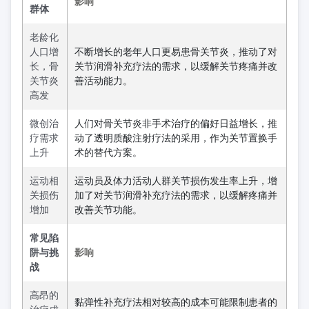
影响
群体
老龄化
人口增
不断增长的老年人口更易患骨关节炎，推动了对
长，骨
关节润滑补充疗法的需求，以缓解关节疼痛并改
关节炎
善活动能力。
高发
微创治
人们对骨关节炎非手术治疗的偏好日益增长，推
疗需求
动了透明质酸注射疗法的采用，作为关节置换手
上升
术的替代方案。
运动相
运动员及体力活动人群关节损伤发生率上升，增
关损伤
加了对关节润滑补充疗法的需求，以缓解疼痛并
增加
改善关节功能。
常见陷
阱与挑
影响
战
高昂的
黏弹性补充疗法相对较高的成本可能限制患者的