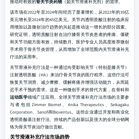
推动对有效的
骨关节炎药物
（如关节滑液补充剂）的需求。
该市场在2022年至2024年间经历了显著增长，从2022年的39亿
美元增长至2024年的45亿美元。关节内透明质酸注射的临床应
用增加以及微创治疗趋势的兴起是推动这一增长的部分因素。
研究证明，透明质酸注射在治疗膝骨关节炎患者的疼痛、僵硬
和关节功能方面有效，持续数月。医护专业人员高度推荐微创
手术用于骨关节炎管理，从而增加了全球范围内关节滑液补充
疗法的采用率。
关节滑液补充疗法是一种通过向受影响关节（特别是膝关节）
注射透明质酸（HA）来治疗骨关节炎的医疗程序。这些疗法可
恢复关节润滑、减少摩擦、缓解疼痛并增强活动能力，从而延
迟手术干预的需求。这是一种微创手术的替代方案，在骨科和
运动医学
领域广泛应用。全球关节滑液补充疗法市场的主要参
与者包括Zimmer Biomet、Anika Therapeutics、Seikagaku
Corporation、Sanofi和Bioventus。这些企业通过开发和商业化
透明质酸基注射疗法、持续的产品创新以及强大的全球分销网
络为骨关节炎治疗做出贡献。
关节滑液补充疗法市场趋势