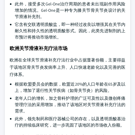
此外，接受多次Gel-One治疗周期的患者未出现副作用风险
增加的情况。Gel-One是一种专为膝关节骨关节炎设计的关
节滑液补充剂。
它含有交联透明质酸盐，即一种经过改良以增强其在关节内
耐久性和持久性的透明质酸形式。因此，此类先进制剂的上
市预计将推动市场增长。
欧洲关节滑液补充疗法市场
欧洲在全球关节滑液补充疗法行业中占据显著份额，主要得益
于该地区骨关节炎发病率上升、人口快速老龄化以及完善的医
疗体系。
根据欧盟委员会的数据，欧盟近20%的人口年龄在65岁及以
上，增加了退行性关节疾病（如骨关节炎）的风险。
老年人口的增长，加之骨科护理的广泛可及性以及微创疼痛
管理疗法的采用增加，推动了该地区对关节滑液补充疗法的
需求。
此外，领先制药和医疗器械公司的存在，以及透明质酸基治
疗的持续临床研究，进一步巩固了该地区的市场收入份额。