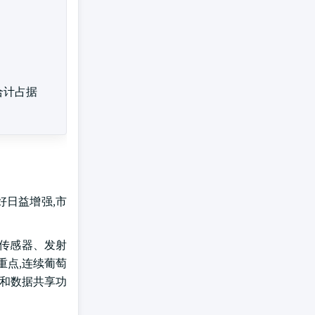
年合计占据
好日益增强,市
的传感器、发射
创新为重点,连续葡萄
成和数据共享功