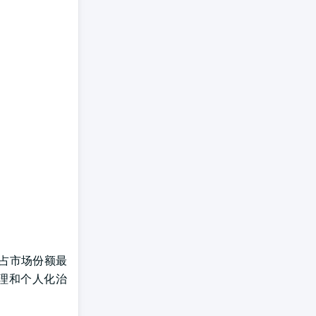
,占市场份额最
庭护理和个人化治