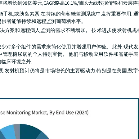
年将增长到98亿美元,CAGR略高16.1%,辅以无线数据传输和云层连
手机,或胰岛素泵,在持续的葡萄糖监测系统中发挥重要作用. 
提供者能够持续和远程监测葡萄糖水平。
解决方案和远程病人监测的需求不断增加。 技术进步使发射机规
通过减少对多个组件的需求来简化使用并增强用户体验。 此外,现代
中管理糖尿病的个人特别宝贵。 他们与移动应用软件和智能手
的临床环境之外.
展,发射机预计仍将是市场增长的主要驱动力,特别是在美国,数