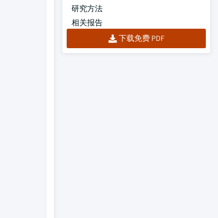
研究方法
相关报告
下载免费 PDF