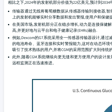
相比之下,2024年的发射机部分价值为22亿美元,预计到2034
传输器通过无线将葡萄糖数据从传感器传输到接收器,智能
上的发射机能够实时分享数据和发出警报,使用户和保健
在美国市场,发射机部分正在稳步增长,动力是连接保健
高,并更好地与云平台和电子健康记录(EHRs)融合.
例如,Dexcom的G7系统采用全一传感器传输器设计,
的电池寿命、蓝牙连接和实时警报能力,这对在动态环境
吸引了技术熟练的用户,并将CGM的采用范围扩大到传统
此外,随着CGM系统继续向更无缝和更方便用户的设计发
远程监测正在迅速推进。