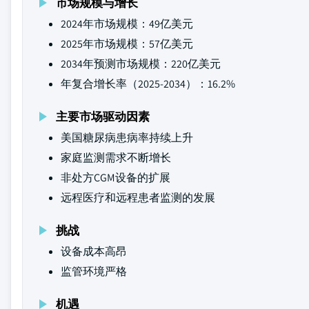
市场规模与增长
2024年市场规模：49亿美元
2025年市场规模：57亿美元
2034年预测市场规模：220亿美元
年复合增长率（2025-2034）：16.2%
主要市场驱动因素
美国糖尿病患病率持续上升
家庭监测需求不断增长
非处方CGM设备的扩展
远程医疗和远程患者监测的发展
挑战
设备成本高昂
监管环境严格
机遇