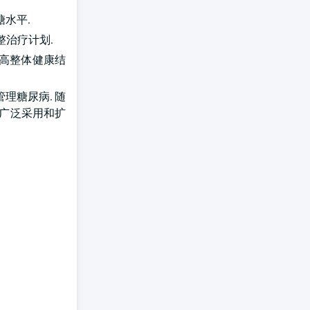
水平.
治疗计划.
提高整体健康结
理糖尿病. 随
动广泛采用和扩