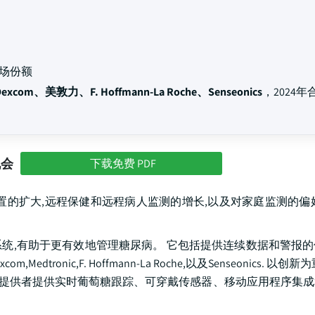
场份额
om、美敦力、F. Hoffmann-La Roche、Senseonics
，2024
机会
下载免费 PDF
置的扩大,远程保健和远程病人监测的增长,以及对家庭监测的偏
统,有助于更有效地管理糖尿病。 它包括提供连续数据和警报
,Medtronic,F. Hoffmann-La Roche,以及Senseonics. 以
保健提供者提供实时葡萄糖跟踪、可穿戴传感器、移动应用程序集