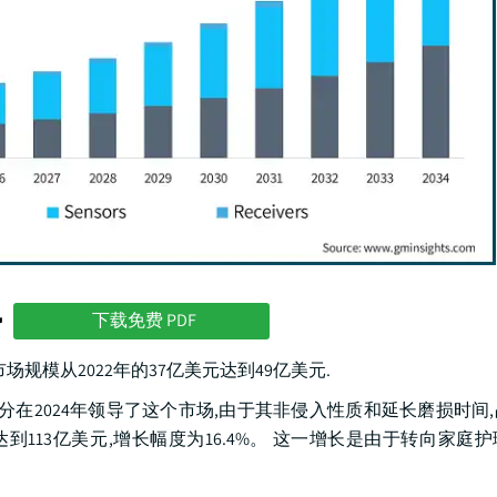
势
下载免费 PDF
市场规模从2022年的37亿美元达到49亿美元.
分在2024年领导了这个市场,由于其非侵入性质和延长磨损时间
年将达到113亿美元,增长幅度为16.4%。 这一增长是由于转向家