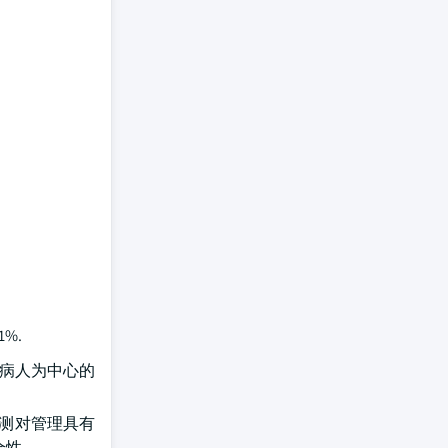
%.
以病人为中心的
监测对管理具有
性.